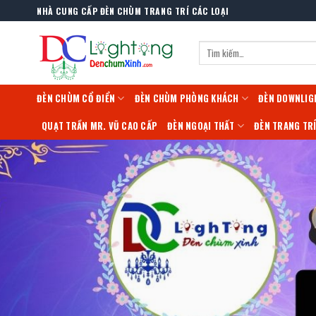
Skip
NHÀ CUNG CẤP ĐÈN CHÙM TRANG TRÍ CÁC LOẠI
to
content
Tìm
kiếm:
ĐÈN CHÙM CỔ ĐIỂN
ĐÈN CHÙM PHÒNG KHÁCH
ĐÈN DOWNLIG
QUẠT TRẦN MR. VŨ CAO CẤP
ĐÈN NGOẠI THẤT
ĐÈN TRANG TR