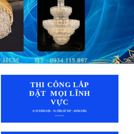
THI CÔNG LẮP
ĐẶT MỌI LĨNH
VỰC
ĐI HỆ THỐNG ĐIỆN – THI CÔNG SẮT THÉP – NHÔM KIẾNG