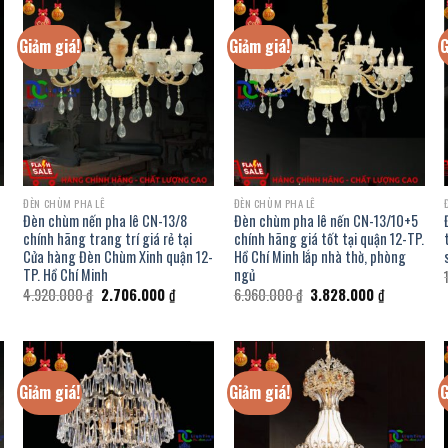
Giảm giá!
Giảm giá!
G
ĐÈN CHÙM PHA LÊ
ĐÈN CHÙM PHA LÊ
Đèn chùm nến pha lê CN-13/8
Đèn chùm pha lê nến CN-13/10+5
chính hãng trang trí giá rẻ tại
chính hãng giá tốt tại quận 12-TP.
Cửa hàng Đèn Chùm Xinh quận 12-
Hồ Chí Minh lắp nhà thờ, phòng
TP. Hồ Chí Minh
ngủ
Giá
Giá
Giá
Giá
4.920.000
₫
2.706.000
₫
6.960.000
₫
3.828.000
₫
gốc
hiện
gốc
hiện
là:
tại
là:
tại
4.920.000 ₫.
là:
6.960.000 ₫.
là:
000 ₫.
2.706.000 ₫.
3.828.000 
Giảm giá!
Giảm giá!
G