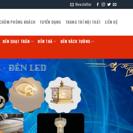
Newsletter
 CHÙM PHÒNG KHÁCH
TUYỂN DỤNG
TRANG TRÍ NỘI THẤT
LIÊN HỆ
ĐÈN QUẠT TRẦN
ĐÈN THẢ
ĐÈN VÁCH TƯỜNG