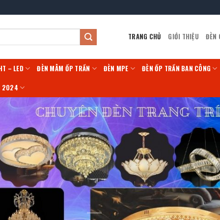
TRANG CHỦ
GIỚI THIỆU
ĐÈN
HT – LED
ĐÈN MÂM ỐP TRẦN
ĐÈN MPE
ĐÈN ỐP TRẦN BAN CÔNG
Í 2024