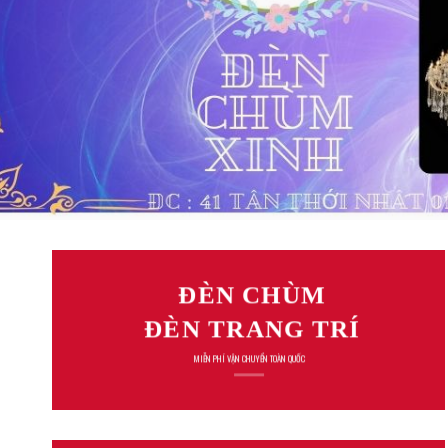
ĐÈN CHÙM
ĐÈN TRANG TRÍ
MIỄN PHÍ VẬN CHUYỂN TOÀN QUỐC