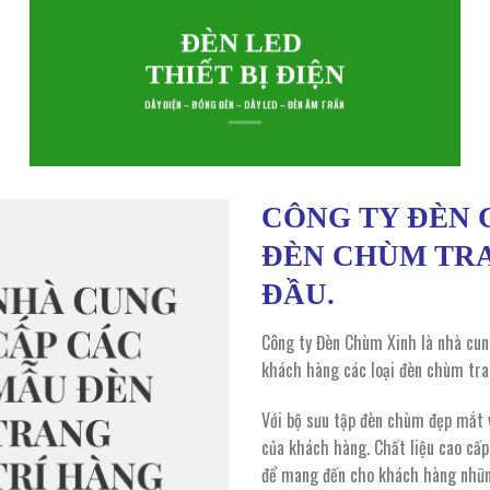
ĐÈN LED
THIẾT BỊ ĐIỆN
DÂY ĐIỆN – BÓNG ĐÈN – DÂY LED – ĐÈN ÂM TRẦN
CÔNG TY ĐÈN 
ĐÈN CHÙM TRA
ĐẦU.
Công ty Đèn Chùm Xinh là nhà cun
khách hàng các loại đèn chùm tran
Với bộ sưu tập đèn chùm đẹp mắt v
của khách hàng. Chất liệu cao cấp,
để mang đến cho khách hàng những