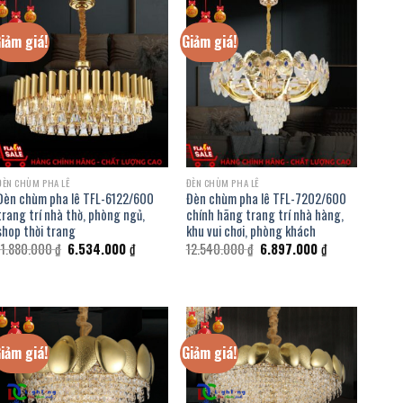
iảm giá!
Giảm giá!
ĐÈN CHÙM PHA LÊ
ĐÈN CHÙM PHA LÊ
Đèn chùm pha lê TFL-6122/600
Đèn chùm pha lê TFL-7202/600
trang trí nhà thờ, phòng ngủ,
chính hãng trang trí nhà hàng,
shop thời trang
khu vui chơi, phòng khách
Giá
Giá
Giá
Giá
11.880.000
₫
6.534.000
₫
12.540.000
₫
6.897.000
₫
gốc
hiện
gốc
hiện
là:
tại
là:
tại
11.880.000 ₫.
là:
12.540.000 ₫.
là:
6.534.000 ₫.
6.897.000 ₫.
₫.
iảm giá!
Giảm giá!