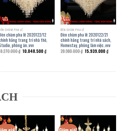
ĐÈN CHÙM PHA LÊ
ĐÈN CHÙM PHA LÊ
Đèn chùm pha lê 2020122/12
Đèn chùm pha lê 2020122/21
chính hãng trang trí nhà thờ,
chính hãng trang trí nhà sách,
Studio, phòng ăn..vvv
Homestay, phòng làm việc..vvv
Giá
Giá
Giá
Giá
18.270.000
₫
10.048.500
₫
28.980.000
₫
15.939.000
₫
gốc
hiện
gốc
hiện
là:
tại
là:
tại
18.270.000 ₫.
là:
28.980.000 ₫.
là:
00 ₫.
10.048.500 ₫.
15.939.000 ₫.
ÁCH
iảm giá!
Giảm giá!