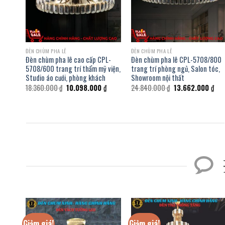
ĐÈN CHÙM PHA LÊ
ĐÈN CHÙM PHA LÊ
Đèn chùm pha lê cao cấp CPL-
Đèn chùm pha lê CPL-5708/800
5708/600 trang trí thẩm mỹ viện,
trang trí phòng ngủ, Salon tóc,
Studio áo cưới, phòng khách
Showroom nội thất
Giá
Giá
Giá
Giá
18.360.000
₫
10.098.000
₫
24.840.000
₫
13.662.000
₫
gốc
hiện
gốc
hiệ
là:
tại
là:
tại
18.360.000 ₫.
là:
24.840.000 ₫.
là:
10.098.000 ₫.
13.
Giảm giá!
Giảm giá!