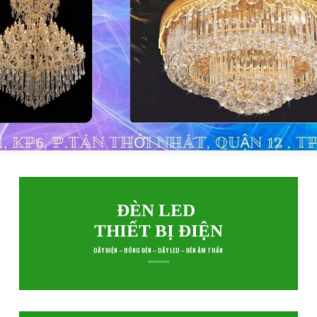
ĐÈN LED
THIẾT BỊ ĐIỆN
DÂY ĐIỆN – BÓNG ĐÈN – DÂY LED – ĐÈN ÂM TRẦN