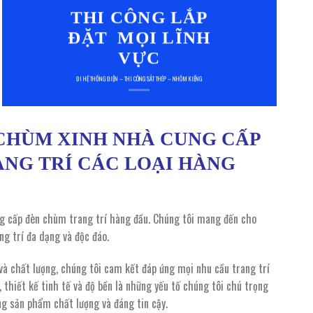
THI CÔNG LẮP
ĐẶT MỌI LĨNH
VỰC
ĐI HỆ THỐNG ĐIỆN – THI CÔNG SẮT THÉP – NHÔM KIẾNG
CHÙM XINH NHÀ CUNG CẤP
NG TRÍ CÁC LOẠI HÀNG
g cấp đèn chùm trang trí hàng đầu. Chúng tôi mang đến cho
g trí đa dạng và độc đáo.
à chất lượng, chúng tôi cam kết đáp ứng mọi nhu cầu trang trí
 thiết kế tinh tế và độ bền là những yếu tố chúng tôi chú trọng
 sản phẩm chất lượng và đáng tin cậy.