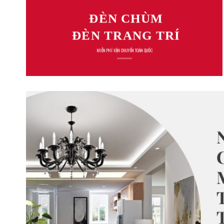
ĐÈN CHÙM
ĐÈN TRANG TRÍ
MIỄN PHÍ VẬN CHUYỂN TOÀN QUỐC