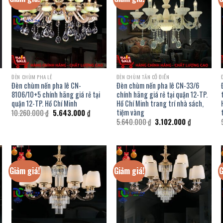
ĐÈN CHÙM PHA LÊ
ĐÈN CHÙM TÂN CỔ ĐIỂN
Đèn chùm nến pha lê CN-
Đèn chùm nến pha lê CN-33/6
8106/10+5 chính hãng giá rẻ tại
chính hãng giá rẻ tại quận 12-TP.
quận 12-TP. Hồ Chí Minh
Hồ Chí Minh trang trí nhà sách,
tiệm vàng
Giá
Giá
10.260.000
₫
5.643.000
₫
gốc
hiện
Giá
Giá
5.640.000
₫
3.102.000
₫
là:
tại
gốc
hiện
000 ₫.
10.260.000 ₫.
là:
là:
tại
5.643.000 ₫.
5.640.000 ₫.
là:
3.102.000 ₫
Giảm giá!
Giảm giá!
G