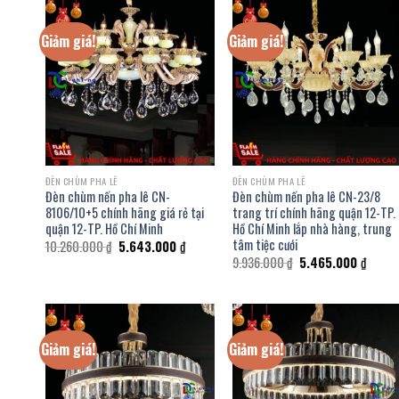
Giảm giá!
Giảm giá!
ĐÈN CHÙM PHA LÊ
ĐÈN CHÙM PHA LÊ
Đèn chùm nến pha lê CN-
Đèn chùm nến pha lê CN-23/8
8106/10+5 chính hãng giá rẻ tại
trang trí chính hãng quận 12-TP.
quận 12-TP. Hồ Chí Minh
Hồ Chí Minh lắp nhà hàng, trung
tâm tiệc cưới
Giá
Giá
10.260.000
₫
5.643.000
₫
gốc
hiện
Giá
Giá
9.936.000
₫
5.465.000
₫
là:
tại
gốc
hiện
10.260.000 ₫.
là:
là:
tại
5.643.000 ₫.
9.936.000 ₫.
là:
5.465.
Giảm giá!
Giảm giá!