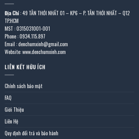
Địa Chỉ
: 49 TÂN THỚI NHẤT 01 – KP6 – P. TÂN THỚI NHẤT – Q12
TP.HCM
MST : 0315031001-001
Phone : 0934.115.897
Email : denchumxinh@gmail.com
Website: www.denchumxinh.com
LIÊN KẾT HỮU ÍCH
Chính sách bảo mật
FAQ
Giới Thiệu
Liên Hệ
Quy định đổi trả và bảo hành