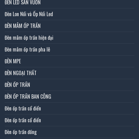
ĐÈN LED SÂN VƯỜN
Đèn Lon Nổi và Ốp Nổi Led
ĐÈN MÂM ỐP TRẦN
Đèn mâm ốp trần hiện đại
Đèn mâm ốp trần pha lê
ĐÈN MPE
ĐÈN NGOẠI THẤT
ĐÈN ỐP TRẦN
ĐÈN ỐP TRẦN BAN CÔNG
Đèn ốp trần cổ điển
Đèn ốp trần cổ điển
Đèn ốp trần đồng