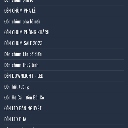
ĐÈN CHÙM PHA LÊ
Đèn chùm pha lê nến
ĐÈN CHÙM PHÒNG KHÁCH
ĐÈN CHÙM SALE 2023
Đèn chùm tân cổ điển
Đèn chùm thuỷ tinh
ĐÈN DOWNLIGHT - LED
Đèn hắt tường
Đèn Hồ Cá - Đèn Bãi Cỏ
ĐÈN LED BÁN NGUYỆT
ĐÈN LED PHA