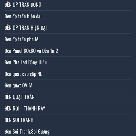
ĐÈN ỐP TRẦN ĐỒNG
Đèn ốp trần hiện đại
ĐÈN ỐP TRẦN HIỆN ĐẠI
Đèn ốp trần pha lê
Đèn Panel 60x60 và Đèn 1m2
Đèn Pha Led Bảng Hiệu
Đèn quạt cao cấp NL
Đèn quạt QVIFA
ĐÈN QUẠT TRẦN
ĐÈN RỌI - THANH RAY
ĐÈN SOI TRANH
Đèn Soi Tranh,Soi Gương