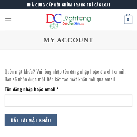
Skip
NHÀ CUNG CẤP ĐÈN CHÙM TRANG TRÍ CÁC LOẠI
to
content
0
MY ACCOUNT
Quên mật khẩu? Vui lòng nhập tên đăng nhập hoặc địa chỉ email.
Bạn sẽ nhận được một liên kết tạo mật khẩu mới qua email.
Bắt
Tên đăng nhập hoặc email
*
buộc
ĐẶT LẠI MẬT KHẨU