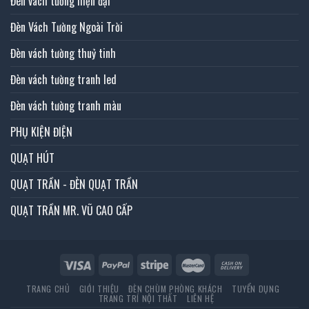
Đèn vách tường hiện đại
Đèn Vách Tường Ngoài Trời
Đèn vách tường thuỷ tinh
Đèn vách tường tranh led
Đèn vách tường tranh màu
PHỤ KIỆN ĐIỆN
QUẠT HÚT
QUẠT TRẦN - ĐÈN QUẠT TRẦN
QUẠT TRẦN MR. VŨ CAO CẤP
TRANG CHỦ
GIỚI THIỆU
ĐÈN CHÙM PHÒNG KHÁCH
TUYỂN DỤNG
TRANG TRÍ NỘI THẤT
LIÊN HỆ