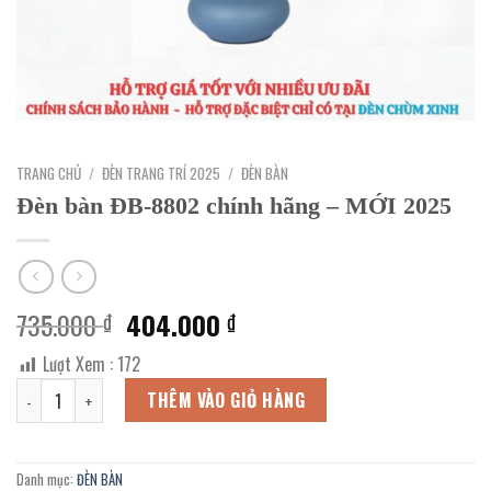
TRANG CHỦ
/
ĐÈN TRANG TRÍ 2025
/
ĐÈN BÀN
Đèn bàn ĐB-8802 chính hãng – MỚI 2025
Giá
Giá
735.000
404.000
₫
₫
gốc
hiện
Lượt Xem :
172
là:
tại
Đèn bàn ĐB-8802 chính hãng - MỚI 2025 số lượng
735.000 ₫.
là:
THÊM VÀO GIỎ HÀNG
404.000 ₫.
Danh mục:
ĐÈN BÀN