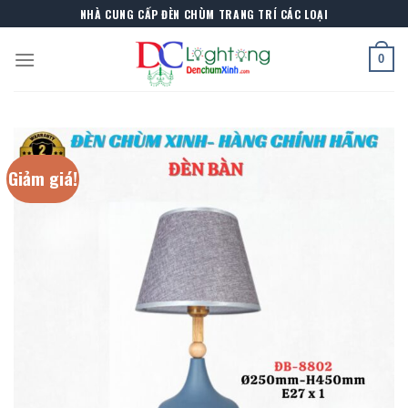
Skip
NHÀ CUNG CẤP ĐÈN CHÙM TRANG TRÍ CÁC LOẠI
to
content
0
Giảm giá!