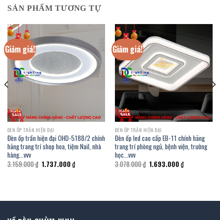
SẢN PHẨM TƯƠNG TỰ
Giảm giá!
Giảm giá!
ĐÈN ỐP TRẦN HIỆN ĐẠI
ĐÈN ỐP TRẦN HIỆN ĐẠI
Đèn ốp trần hiện đại OHD-5188/2 chính
Đèn ốp led cao cấp EB-11 chính hãng
hãng trang trí shop hoa, tiệm Nail, nhà
trang trí phòng ngủ, bệnh viện, trường
hàng…vvv
học…vvv
Giá
Giá
Giá
Giá
3.159.000
₫
1.737.000
₫
3.078.000
₫
1.693.000
₫
gốc
hiện
gốc
hiện
là:
tại
là:
tại
3.159.000 ₫.
là:
3.078.000 ₫.
là:
.
1.737.000 ₫.
1.693.000 ₫.