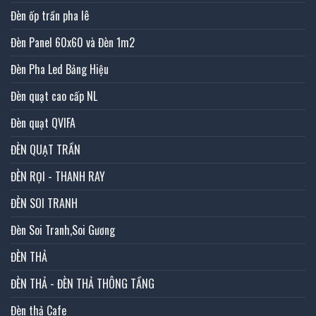
Đèn ốp trần pha lê
Đèn Panel 60x60 và Đèn 1m2
Đèn Pha Led Bảng Hiệu
Đèn quạt cao cấp NL
Đèn quạt QVIFA
ĐÈN QUẠT TRẦN
ĐÈN RỌI - THANH RAY
ĐÈN SOI TRANH
Đèn Soi Tranh,Soi Gương
ĐÈN THẢ
ĐÈN THẢ - ĐÈN THẢ THÔNG TẦNG
Đèn thả Cafe