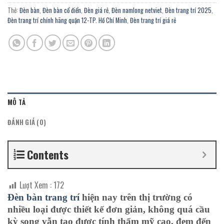
Thẻ:
Đèn bàn
,
Đèn bàn cổ điển
,
Đèn giá rẻ
,
Đèn namlong netviet
,
Đèn trang trí 2025
,
Đèn trang trí chính hãng quận 12-TP. Hồ Chí Minh
,
Đèn trang trí giá rẻ
MÔ TẢ
ĐÁNH GIÁ (0)
Contents
Lượt Xem :
172
Đèn
bàn
trang trí
hiện nay trên thị trường có
nhiều loại được thiết kế đơn giản, không quá cầu
kỳ song vẫn tạo được tính thẩm mỹ cao, đem đến