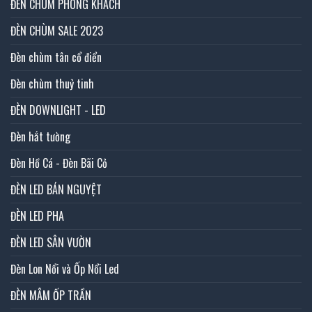
ĐÈN CHÙM PHÒNG KHÁCH
ĐÈN CHÙM SALE 2023
Đèn chùm tân cổ điển
Đèn chùm thuỷ tinh
ĐÈN DOWNLIGHT - LED
Đèn hắt tường
Đèn Hồ Cá - Đèn Bãi Cỏ
ĐÈN LED BÁN NGUYỆT
ĐÈN LED PHA
ĐÈN LED SÂN VƯỜN
Đèn Lon Nổi và Ốp Nổi Led
ĐÈN MÂM ỐP TRẦN