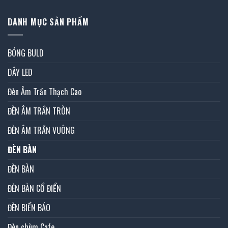
DANH MỤC SẢN PHẨM
BÓNG BULD
DÂY LED
Đèn Âm Trần Thạch Cao
ĐÈN ÂM TRẦN TRÒN
ĐÈN ÂM TRẦN VUÔNG
ĐÈN BÀN
ĐÈN BÀN
ĐÈN BÀN CỔ ĐIỂN
ĐÈN BIỂN BÁO
Đèn chùm Cafe