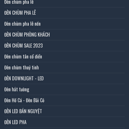
Đèn chùm pha lê
ĐÈN CHÙM PHA LÊ
Đèn chùm pha lê nến
ĐÈN CHÙM PHÒNG KHÁCH
ĐÈN CHÙM SALE 2023
Đèn chùm tân cổ điển
Đèn chùm thuỷ tinh
ĐÈN DOWNLIGHT - LED
Đèn hắt tường
Đèn Hồ Cá - Đèn Bãi Cỏ
ĐÈN LED BÁN NGUYỆT
ĐÈN LED PHA