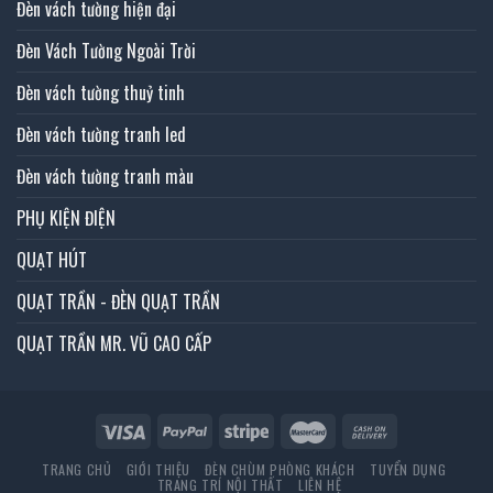
Đèn vách tường hiện đại
Đèn Vách Tường Ngoài Trời
Đèn vách tường thuỷ tinh
Đèn vách tường tranh led
Đèn vách tường tranh màu
PHỤ KIỆN ĐIỆN
QUẠT HÚT
QUẠT TRẦN - ĐÈN QUẠT TRẦN
QUẠT TRẦN MR. VŨ CAO CẤP
TRANG CHỦ
GIỚI THIỆU
ĐÈN CHÙM PHÒNG KHÁCH
TUYỂN DỤNG
TRANG TRÍ NỘI THẤT
LIÊN HỆ