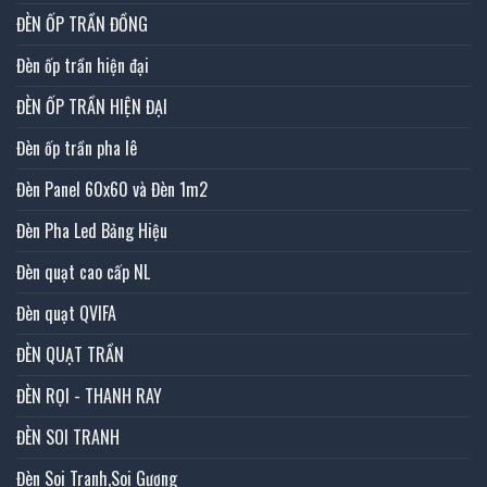
ĐÈN ỐP TRẦN ĐỒNG
Đèn ốp trần hiện đại
ĐÈN ỐP TRẦN HIỆN ĐẠI
Đèn ốp trần pha lê
Đèn Panel 60x60 và Đèn 1m2
Đèn Pha Led Bảng Hiệu
Đèn quạt cao cấp NL
Đèn quạt QVIFA
ĐÈN QUẠT TRẦN
ĐÈN RỌI - THANH RAY
ĐÈN SOI TRANH
Đèn Soi Tranh,Soi Gương