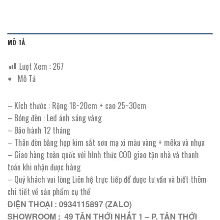
MÔ TẢ
Lượt Xem :
267
Mô Tả
– Kích thước : Rộng 18~20cm + cao 25~30cm
– Bóng đèn : Led ánh sáng vàng
– Bảo hành 12 tháng
– Thân đèn bằng hợp kim sắt sơn mạ xi màu vàng + mêka và nhựa
– Giao hàng toàn quốc với hình thức COD giao tận nhà và thanh
toán khi nhận được hàng
– Quý khách vui lòng Liên hệ trực tiếp để được tư vấn và biết thêm
chi tiết về sản phẩm cụ thể
ĐIỆN THOẠI : 0934115897 (ZALO)
SHOWROOM : 49 TÂN THỚI NHẤT 1 – P. TÂN THỚI