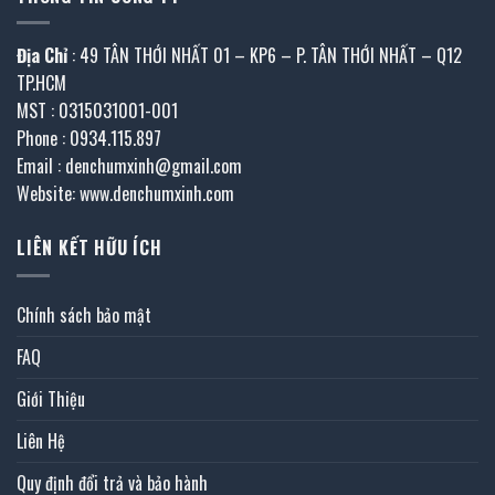
Địa Chỉ
: 49 TÂN THỚI NHẤT 01 – KP6 – P. TÂN THỚI NHẤT – Q12
TP.HCM
MST : 0315031001-001
Phone : 0934.115.897
Email : denchumxinh@gmail.com
Website: www.denchumxinh.com
LIÊN KẾT HỮU ÍCH
Chính sách bảo mật
FAQ
Giới Thiệu
Liên Hệ
Quy định đổi trả và bảo hành