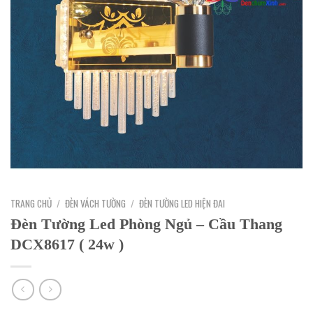
TRANG CHỦ
/
ĐÈN VÁCH TƯỜNG
/
ĐÈN TƯỜNG LED HIỆN ĐAI
Đèn Tường Led Phòng Ngủ – Cầu Thang
DCX8617 ( 24w )