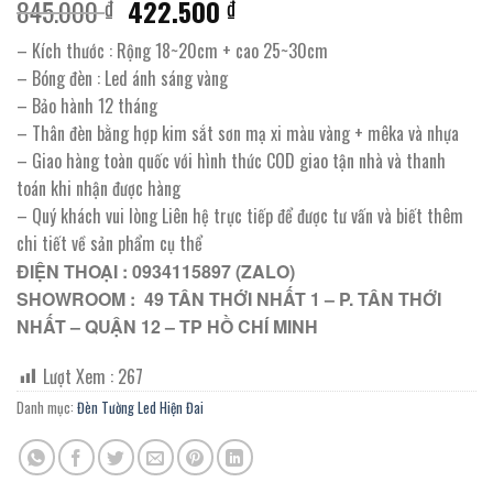
Giá
Giá
845.000
422.500
₫
₫
gốc
hiện
– Kích thước : Rộng 18~20cm + cao 25~30cm
là:
tại
– Bóng đèn : Led ánh sáng vàng
845.000 ₫.
là:
– Bảo hành 12 tháng
422.500 ₫.
– Thân đèn bằng hợp kim sắt sơn mạ xi màu vàng + mêka và nhựa
– Giao hàng toàn quốc với hình thức COD giao tận nhà và thanh
toán khi nhận được hàng
– Quý khách vui lòng Liên hệ trực tiếp để được tư vấn và biết thêm
chi tiết về sản phẩm cụ thể
ĐIỆN THOẠI : 0934115897 (ZALO)
SHOWROOM : 49 TÂN THỚI NHẤT 1 – P. TÂN THỚI
NHẤT – QUẬN 12 – TP HỒ CHÍ MINH
Lượt Xem :
267
Danh mục:
Đèn Tường Led Hiện Đai