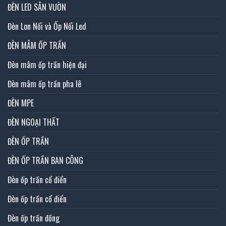
ĐÈN LED SÂN VƯỜN
Đèn Lon Nổi và Ốp Nổi Led
ĐÈN MÂM ỐP TRẦN
Đèn mâm ốp trần hiện đại
Đèn mâm ốp trần pha lê
ĐÈN MPE
ĐÈN NGOẠI THẤT
ĐÈN ỐP TRẦN
ĐÈN ỐP TRẦN BAN CÔNG
Đèn ốp trần cổ điển
Đèn ốp trần cổ điển
Đèn ốp trần đồng