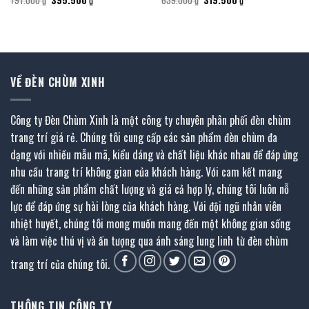
791.000
₫
395.500
₫
639.000
₫
319.500
₫
gốc
hiện
gốc
hiện
là:
tại
là:
tại
791.000 ₫.
là:
639.000 ₫.
là:
395.500 ₫.
319.500 ₫.
VỀ ĐÈN CHÙM XINH
Công ty Đèn Chùm Xinh là một công ty chuyên phân phối đèn chùm
trang trí giá rẻ. Chúng tôi cung cấp các sản phẩm đèn chùm đa
dạng với nhiều mẫu mã, kiểu dáng và chất liệu khác nhau để đáp ứng
nhu cầu trang trí không gian của khách hàng. Với cam kết mang
đến những sản phẩm chất lượng và giá cả hợp lý, chúng tôi luôn nỗ
lực để đáp ứng sự hài lòng của khách hàng. Với đội ngũ nhân viên
nhiệt huyết, chúng tôi mong muốn mang đến một không gian sống
và làm việc thú vị và ấn tượng qua ánh sáng lung linh từ đèn chùm
trang trí của chúng tôi.
THÔNG TIN CÔNG TY