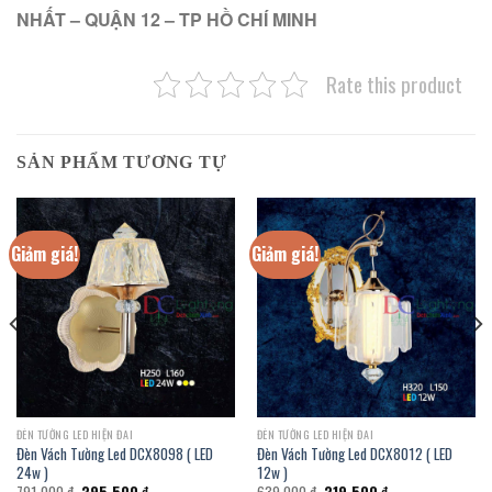
NHẤT – QUẬN 12 – TP HỒ CHÍ MINH
Rate this product
SẢN PHẨM TƯƠNG TỰ
Giảm giá!
Giảm giá!
ĐÈN TƯỜNG LED HIỆN ĐAI
ĐÈN TƯỜNG LED HIỆN ĐAI
Đèn Vách Tường Led DCX8098 ( LED
Đèn Vách Tường Led DCX8012 ( LED
24w )
12w )
Giá
Giá
Giá
Giá