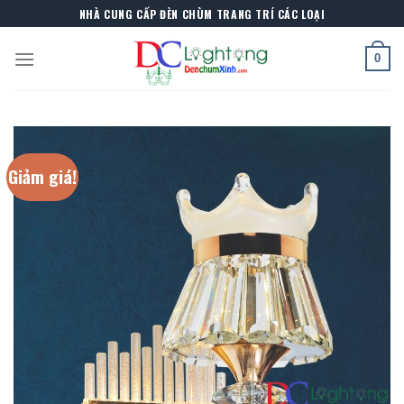
Skip
NHÀ CUNG CẤP ĐÈN CHÙM TRANG TRÍ CÁC LOẠI
to
content
0
Giảm giá!