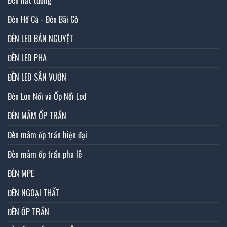
Đèn Hồ Cá - Đèn Bãi Cỏ
ĐÈN LED BÁN NGUYỆT
ĐÈN LED PHA
ĐÈN LED SÂN VƯỜN
Đèn Lon Nổi và Ốp Nổi Led
ĐÈN MÂM ỐP TRẦN
Đèn mâm ốp trần hiện đại
Đèn mâm ốp trần pha lê
ĐÈN MPE
ĐÈN NGOẠI THẤT
ĐÈN ỐP TRẦN