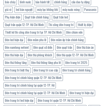
báo cháy
bình nước
bảo hành tốt
chính hãng
cầu dao tự động
giá rẻ
led bàn nguyệt
máy lọc không khí
máy nước nóng
Panasonic
Phụ kiện điện
Quạt trần chính hãng
Quạt trần led
Quạt trần quận 12-TP. Hồ Chí Minh
Thi công đèn trang trí
thiết bị điện
Thiết kế thi công đèn trang trí tại TP. Hồ Chí Minh
Đèn chùm nến
Đèn led hiện đại
Đèn mâm pha lê
Đèn mâm ốp trần chính hãng
Đèn namlong netviet
Đèn quạt cổ điển
Đèn quạt trần
Đèn thả bàn ăn
Đèn thả hiện đại
Đèn thả phòng khách
Đèn thả quận 12-TP. Hồ Chí Minh
Đèn thả thông tầng
Đèn thả thông tầng pha lê
Đèn trang trí 2025
Đèn trang trí biệt thự
Đèn trang trí cao cấp
Đèn trang trí chính hãng
Đèn trang trí chính hãng quận 12-TP. Hồ Chí Minh
Đèn trang trí chính hãng tại quận 12-TP. Hồ
Đèn trang trí chính hãng tại quận 12-TP. Hồ Chí Minh
Đèn trang trí hiện đại
Đèn trang trí led hiện đại
Đèn trang trí quận 12-TP. Hồ Chí Minh