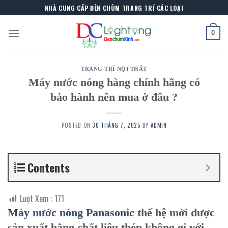
Skip
NHÀ CUNG CẤP ĐÈN CHÙM TRANG TRÍ CÁC LOẠI
to
content
0
TRANG TRÍ NỘI THẤT
Máy nước nóng hàng chính hãng có
bảo hành nên mua ở đâu ?
POSTED ON
30 THÁNG 7, 2025
BY
ADMIN
Contents
Lượt Xem :
171
Máy nước nóng Panasonic
thế hệ mới được
sản xuất bằng chất liệu thép không gỉ với