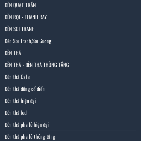
ĐÈN QUẠT TRẦN
ĐÈN RỌI - THANH RAY
ĐÈN SOI TRANH
Đèn Soi Tranh,Soi Gương
ĐÈN THẢ
ĐÈN THẢ - ĐÈN THẢ THÔNG TẦNG
Đèn thả Cafe
Đèn thả đồng cổ điển
Đèn thả hiện đại
Đèn thả led
Đèn thả pha lê hiện đại
Đèn thả pha lê thông tầng