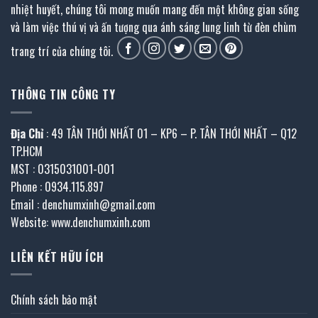
nhiệt huyết, chúng tôi mong muốn mang đến một không gian sống
và làm việc thú vị và ấn tượng qua ánh sáng lung linh từ đèn chùm
trang trí của chúng tôi.
THÔNG TIN CÔNG TY
Địa Chỉ
: 49 TÂN THỚI NHẤT 01 – KP6 – P. TÂN THỚI NHẤT – Q12
TP.HCM
MST : 0315031001-001
Phone : 0934.115.897
Email : denchumxinh@gmail.com
Website: www.denchumxinh.com
LIÊN KẾT HỮU ÍCH
Chính sách bảo mật