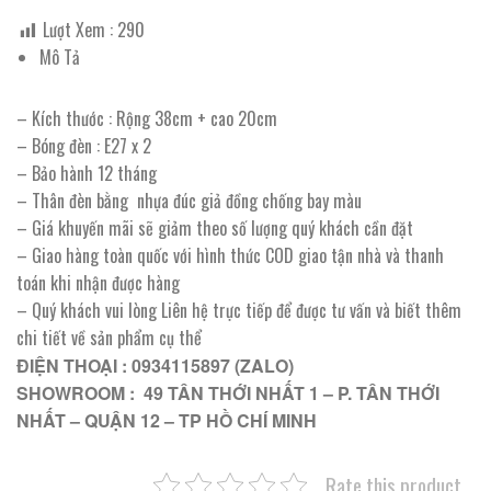
Lượt Xem :
290
Mô Tả
– Kích thước : Rộng 38cm + cao 20cm
– Bóng đèn : E27 x 2
– Bảo hành 12 tháng
– Thân đèn bằng nhựa đúc giả đồng chống bay màu
– Giá khuyến mãi sẽ giảm theo số lượng quý khách cần đặt
– Giao hàng toàn quốc với hình thức COD giao tận nhà và thanh
toán khi nhận được hàng
– Quý khách vui lòng Liên hệ trực tiếp để được tư vấn và biết thêm
chi tiết về sản phẩm cụ thể
ĐIỆN THOẠI : 0934115897 (ZALO)
SHOWROOM : 49 TÂN THỚI NHẤT 1 – P. TÂN THỚI
NHẤT – QUẬN 12 – TP HỒ CHÍ MINH
Rate this product