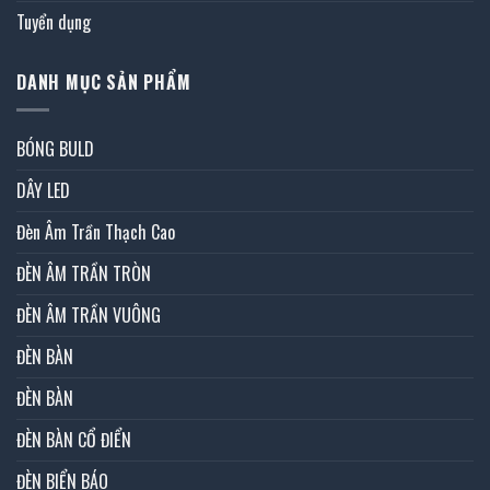
Tuyển dụng
DANH MỤC SẢN PHẨM
BÓNG BULD
DÂY LED
Đèn Âm Trần Thạch Cao
ĐÈN ÂM TRẦN TRÒN
ĐÈN ÂM TRẦN VUÔNG
ĐÈN BÀN
ĐÈN BÀN
ĐÈN BÀN CỔ ĐIỂN
ĐÈN BIỂN BÁO