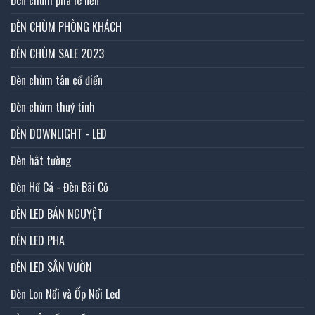
ĐÈN CHÙM PHÒNG KHÁCH
ĐÈN CHÙM SALE 2023
Đèn chùm tân cổ điển
Đèn chùm thuỷ tinh
ĐÈN DOWNLIGHT - LED
Đèn hắt tường
Đèn Hồ Cá - Đèn Bãi Cỏ
ĐÈN LED BÁN NGUYỆT
ĐÈN LED PHA
ĐÈN LED SÂN VƯỜN
Đèn Lon Nổi và Ốp Nổi Led