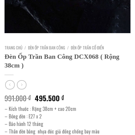
TRANG CHỦ
/
ĐÈN ỐP TRẦN BAN CÔNG
/
ĐÈN ỐP TRẦN CỔ ĐIỂN
Đèn Ốp Trần Ban Công DCX068 ( Rộng
38cm )
Giá
Giá
991.000
495.500
₫
₫
gốc
hiện
– Kích thước : Rộng 38cm + cao 20cm
là:
tại
– Bóng đèn : E27 x 2
991.000 ₫.
là:
– Bảo hành 12 tháng
495.500 ₫.
– Thân đèn bằng nhựa đúc giả đồng chống bay màu