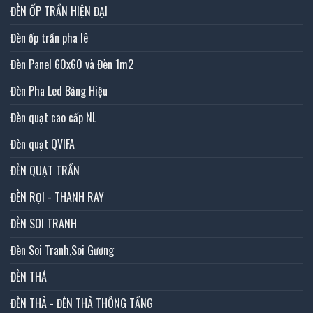
ĐÈN ỐP TRẦN HIỆN ĐẠI
Đèn ốp trần pha lê
Đèn Panel 60x60 và Đèn 1m2
Đèn Pha Led Bảng Hiệu
Đèn quạt cao cấp NL
Đèn quạt QVIFA
ĐÈN QUẠT TRẦN
ĐÈN RỌI - THANH RAY
ĐÈN SOI TRANH
Đèn Soi Tranh,Soi Gương
ĐÈN THẢ
ĐÈN THẢ - ĐÈN THẢ THÔNG TẦNG