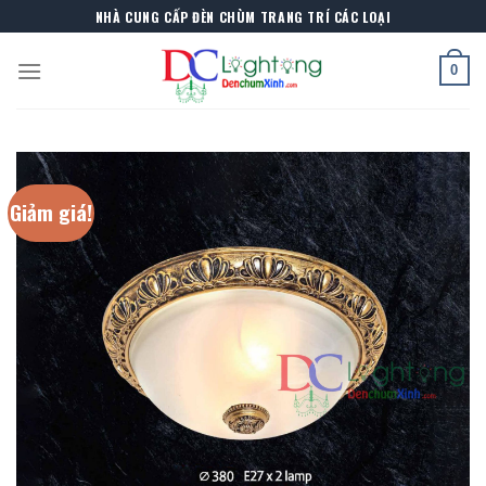
Skip
NHÀ CUNG CẤP ĐÈN CHÙM TRANG TRÍ CÁC LOẠI
to
content
0
Giảm giá!