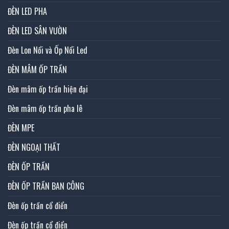
ĐÈN LED PHA
ĐÈN LED SÂN VƯỜN
Đèn Lon Nổi và Ốp Nổi Led
ĐÈN MÂM ỐP TRẦN
Đèn mâm ốp trần hiện đại
Đèn mâm ốp trần pha lê
ĐÈN MPE
ĐÈN NGOẠI THẤT
ĐÈN ỐP TRẦN
ĐÈN ỐP TRẦN BAN CÔNG
Đèn ốp trần cổ điển
Đèn ốp trần cổ điển