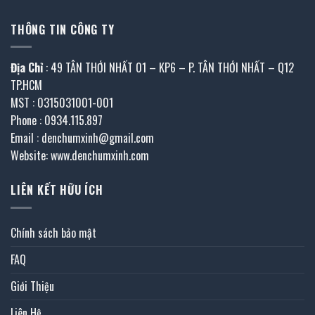
THÔNG TIN CÔNG TY
Địa Chỉ
: 49 TÂN THỚI NHẤT 01 – KP6 – P. TÂN THỚI NHẤT – Q12
TP.HCM
MST : 0315031001-001
Phone : 0934.115.897
Email : denchumxinh@gmail.com
Website: www.denchumxinh.com
LIÊN KẾT HỮU ÍCH
Chính sách bảo mật
FAQ
Giới Thiệu
Liên Hệ