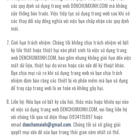
các quy định sử dụng trang web DENCHUMXINH.COM mà không
cần thông báo trước. Việc tiếp tục sử dụng trang web sau khi có
các thay đổi này đồng nghĩa với việc bạn chấp nhận các quy định
mới.
Giới hạn trách nhiệm: Chúng tôi không chịu trách nhiệm về bất
kỳ tổn thất hoặc thiệt hại nào phát sinh từ việc sử dụng trang
web DENCHUMXINH.COM, bao gồm nhưng không giới hạn đến việc
mất dữ liệu, thiệt hại do virus hoặc các vấn đề kỹ thuật khác.
Bạn chịu mọi rủi ro khi sử dụng trang web và bạn chịu trách
nhiệm đảm bảo rằng các thiết bị và phần mềm mà bạn sử dụng
để truy cập trang web là an toàn và không gây hại.
Liên hệ: Nếu bạn có bất kỳ câu hỏi, thắc mắc hoặc khiếu nại nào
về việc sử dụng trang web DENCHUMXINH.COM, vui lòng liên hệ
với chúng tôi qua số điện thoại 0934115897 hoặc
email
denchumxinh@gmail.com
. Chúng tôi sẽ cố gắng giải
quyết mọi vấn đề của bạn trong thời gian sớm nhất có thể.