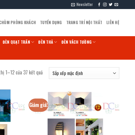
Newsletter
 CHÙM PHÒNG KHÁCH
TUYỂN DỤNG
TRANG TRÍ NỘI THẤT
LIÊN HỆ
ĐÈN QUẠT TRẦN
ĐÈN THẢ
ĐÈN VÁCH TƯỜNG
thị 1–12 của 37 kết quả
Giảm giá!