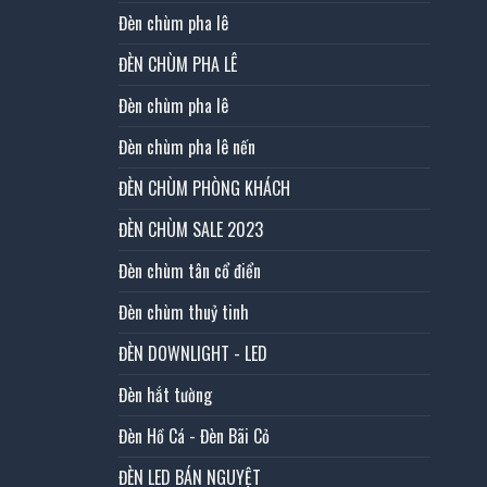
Đèn chùm pha lê
ĐÈN CHÙM PHA LÊ
Đèn chùm pha lê
Đèn chùm pha lê nến
ĐÈN CHÙM PHÒNG KHÁCH
ĐÈN CHÙM SALE 2023
Đèn chùm tân cổ điển
Đèn chùm thuỷ tinh
ĐÈN DOWNLIGHT - LED
Đèn hắt tường
Đèn Hồ Cá - Đèn Bãi Cỏ
ĐÈN LED BÁN NGUYỆT