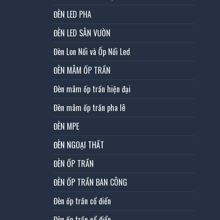
ĐÈN LED PHA
ĐÈN LED SÂN VƯỜN
Đèn Lon Nổi và Ốp Nổi Led
ĐÈN MÂM ỐP TRẦN
Đèn mâm ốp trần hiện đại
Đèn mâm ốp trần pha lê
ĐÈN MPE
ĐÈN NGOẠI THẤT
ĐÈN ỐP TRẦN
ĐÈN ỐP TRẦN BAN CÔNG
Đèn ốp trần cổ điển
Đèn ốp trần cổ điển