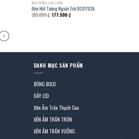
ĐÈN TƯỜNG HẮT 2 ĐẦU
Đèn Hắt Tường Ngoài Trời DCX1702A
Giá
Giá
355.000
₫
177.500
₫
gốc
hiện
là:
tại
355.000 ₫.
là:
177.500 ₫.
DANH MỤC SẢN PHẨM
BÓNG BULD
DÂY LED
Đèn Âm Trần Thạch Cao
ĐÈN ÂM TRẦN TRÒN
ĐÈN ÂM TRẦN VUÔNG