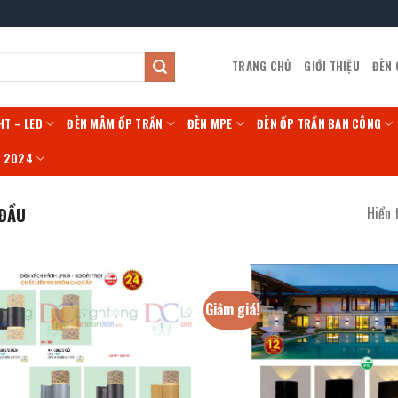
TRANG CHỦ
GIỚI THIỆU
ĐÈN
HT – LED
ĐÈN MÂM ỐP TRẦN
ĐÈN MPE
ĐÈN ỐP TRẦN BAN CÔNG
Í 2024
Hiển 
 ĐẦU
Giảm giá!