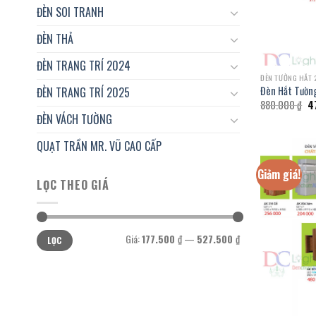
ĐÈN SOI TRANH
ĐÈN THẢ
ĐÈN TRANG TRÍ 2024
ĐÈN TƯỜNG HẮT 
Đèn Hắt Tườn
ĐÈN TRANG TRÍ 2025
Gi
880.000
₫
4
g
ĐÈN VÁCH TƯỜNG
là:
88
QUẠT TRẦN MR. VŨ CAO CẤP
Giảm giá!
LỌC THEO GIÁ
Giá
Giá
Giá:
177.500 ₫
—
527.500 ₫
LỌC
tối
tối
thiểu
đa