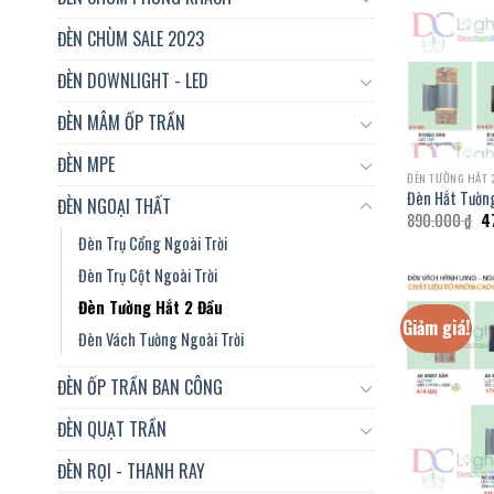
ĐÈN CHÙM SALE 2023
ĐÈN DOWNLIGHT - LED
ĐÈN MÂM ỐP TRẦN
ĐÈN MPE
ĐÈN TƯỜNG HẮT 
Đèn Hắt Tườn
ĐÈN NGOẠI THẤT
Gi
890.000
₫
4
g
Đèn Trụ Cổng Ngoài Trời
là:
89
Đèn Trụ Cột Ngoài Trời
Đèn Tường Hắt 2 Đầu
Giảm giá!
Đèn Vách Tường Ngoài Trời
ĐÈN ỐP TRẦN BAN CÔNG
ĐÈN QUẠT TRẦN
ĐÈN RỌI - THANH RAY