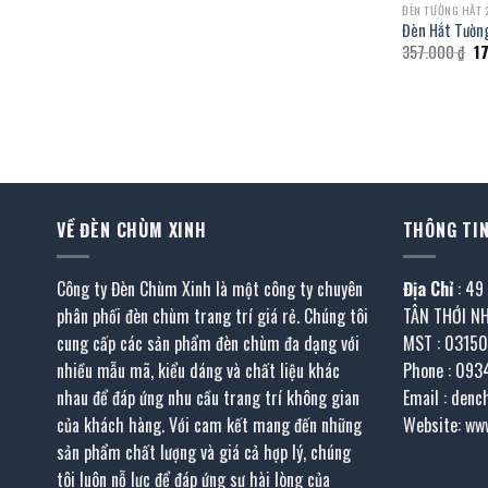
ĐÈN TƯỜNG HẮT 
Đèn Hắt Tườn
Gi
357.000
₫
1
gố
là:
35
VỀ ĐÈN CHÙM XINH
THÔNG TIN
Công ty Đèn Chùm Xinh là một công ty chuyên
Địa Chỉ
: 49
phân phối đèn chùm trang trí giá rẻ. Chúng tôi
TÂN THỚI N
cung cấp các sản phẩm đèn chùm đa dạng với
MST : 0315
nhiều mẫu mã, kiểu dáng và chất liệu khác
Phone : 093
nhau để đáp ứng nhu cầu trang trí không gian
Email : den
của khách hàng. Với cam kết mang đến những
Website: ww
sản phẩm chất lượng và giá cả hợp lý, chúng
tôi luôn nỗ lực để đáp ứng sự hài lòng của