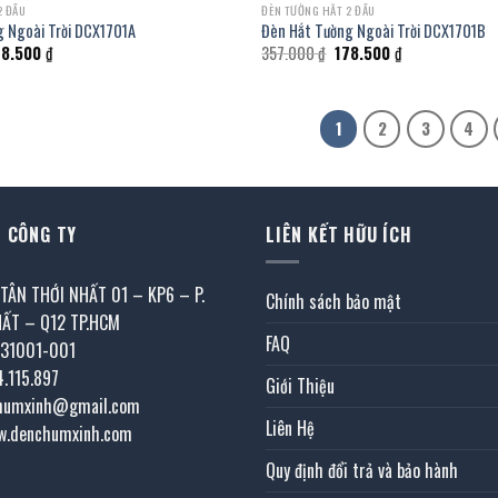
2 ĐẦU
ĐÈN TƯỜNG HẮT 2 ĐẦU
g Ngoài Trời DCX1701A
Đèn Hắt Tường Ngoài Trời DCX1701B
á
Giá
Giá
Giá
78.500
₫
357.000
₫
178.500
₫
c
hiện
gốc
hiện
tại
là:
tại
7.000 ₫.
là:
357.000 ₫.
là:
178.500 ₫.
178.500 ₫.
1
2
3
4
 CÔNG TY
LIÊN KẾT HỮU ÍCH
 TÂN THỚI NHẤT 01 – KP6 – P.
Chính sách bảo mật
HẤT – Q12 TP.HCM
FAQ
031001-001
4.115.897
Giới Thiệu
chumxinh@gmail.com
Liên Hệ
w.denchumxinh.com
Quy định đổi trả và bảo hành