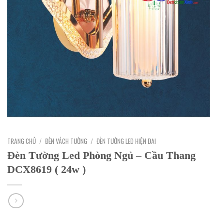
TRANG CHỦ
/
ĐÈN VÁCH TƯỜNG
/
ĐÈN TƯỜNG LED HIỆN ĐAI
Đèn Tường Led Phòng Ngủ – Cầu Thang
DCX8619 ( 24w )