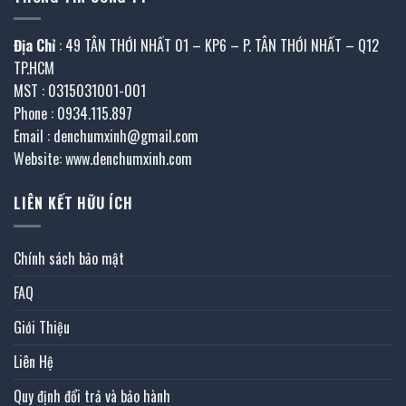
Địa Chỉ
: 49 TÂN THỚI NHẤT 01 – KP6 – P. TÂN THỚI NHẤT – Q12
TP.HCM
MST : 0315031001-001
Phone : 0934.115.897
Email : denchumxinh@gmail.com
Website: www.denchumxinh.com
LIÊN KẾT HỮU ÍCH
Chính sách bảo mật
FAQ
Giới Thiệu
Liên Hệ
Quy định đổi trả và bảo hành