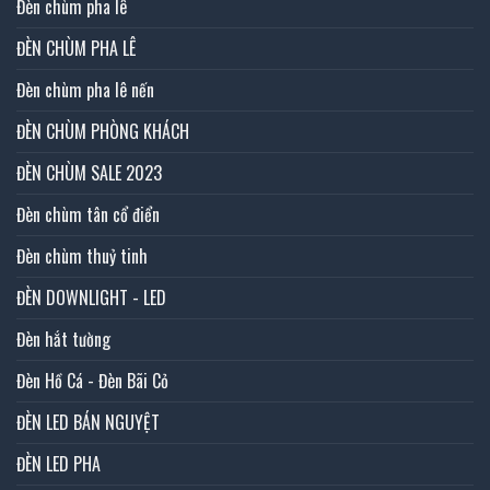
Đèn chùm pha lê
ĐÈN CHÙM PHA LÊ
Đèn chùm pha lê nến
ĐÈN CHÙM PHÒNG KHÁCH
ĐÈN CHÙM SALE 2023
Đèn chùm tân cổ điển
Đèn chùm thuỷ tinh
ĐÈN DOWNLIGHT - LED
Đèn hắt tường
Đèn Hồ Cá - Đèn Bãi Cỏ
ĐÈN LED BÁN NGUYỆT
ĐÈN LED PHA