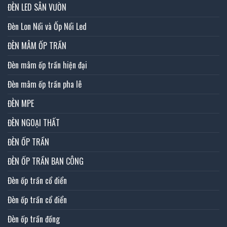
ĐÈN LED SÂN VƯỜN
Đèn Lon Nổi và Ốp Nổi Led
ĐÈN MÂM ỐP TRẦN
Đèn mâm ốp trần hiện đại
Đèn mâm ốp trần pha lê
ĐÈN MPE
ĐÈN NGOẠI THẤT
ĐÈN ỐP TRẦN
ĐÈN ỐP TRẦN BAN CÔNG
Đèn ốp trần cổ điển
Đèn ốp trần cổ điển
Đèn ốp trần đồng