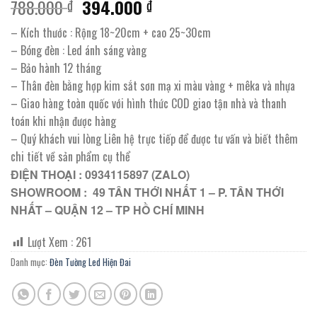
Giá
Giá
788.000
394.000
₫
₫
gốc
hiện
– Kích thước : Rộng 18~20cm + cao 25~30cm
là:
tại
– Bóng đèn : Led ánh sáng vàng
788.000 ₫.
là:
– Bảo hành 12 tháng
394.000 ₫.
– Thân đèn bằng hợp kim sắt sơn mạ xi màu vàng + mêka và nhựa
– Giao hàng toàn quốc với hình thức COD giao tận nhà và thanh
toán khi nhận được hàng
– Quý khách vui lòng Liên hệ trực tiếp để được tư vấn và biết thêm
chi tiết về sản phẩm cụ thể
ĐIỆN THOẠI : 0934115897 (ZALO)
SHOWROOM : 49 TÂN THỚI NHẤT 1 – P. TÂN THỚI
NHẤT – QUẬN 12 – TP HỒ CHÍ MINH
Lượt Xem :
261
Danh mục:
Đèn Tường Led Hiện Đai