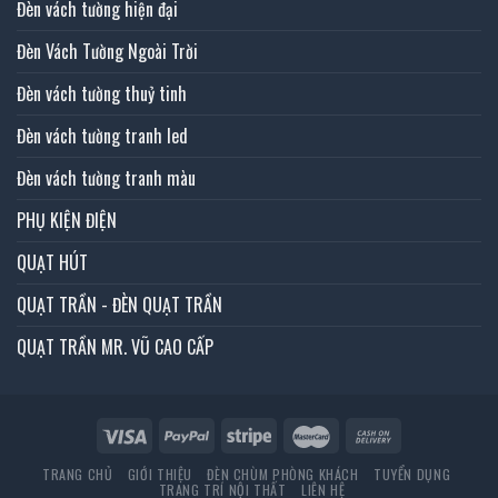
Đèn vách tường hiện đại
Đèn Vách Tường Ngoài Trời
Đèn vách tường thuỷ tinh
Đèn vách tường tranh led
Đèn vách tường tranh màu
PHỤ KIỆN ĐIỆN
QUẠT HÚT
QUẠT TRẦN - ĐÈN QUẠT TRẦN
QUẠT TRẦN MR. VŨ CAO CẤP
TRANG CHỦ
GIỚI THIỆU
ĐÈN CHÙM PHÒNG KHÁCH
TUYỂN DỤNG
TRANG TRÍ NỘI THẤT
LIÊN HỆ