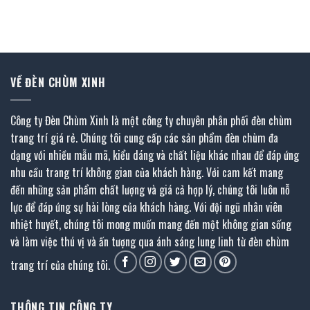
là:
tại
là:
tại
845.000 ₫.
là:
1.590.000 ₫.
là:
422.500 ₫.
795.000 ₫.
VỀ ĐÈN CHÙM XINH
Công ty Đèn Chùm Xinh là một công ty chuyên phân phối đèn chùm
trang trí giá rẻ. Chúng tôi cung cấp các sản phẩm đèn chùm đa
dạng với nhiều mẫu mã, kiểu dáng và chất liệu khác nhau để đáp ứng
nhu cầu trang trí không gian của khách hàng. Với cam kết mang
đến những sản phẩm chất lượng và giá cả hợp lý, chúng tôi luôn nỗ
lực để đáp ứng sự hài lòng của khách hàng. Với đội ngũ nhân viên
nhiệt huyết, chúng tôi mong muốn mang đến một không gian sống
và làm việc thú vị và ấn tượng qua ánh sáng lung linh từ đèn chùm
trang trí của chúng tôi.
THÔNG TIN CÔNG TY