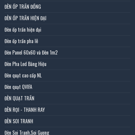
ĐÈN ỐP TRẦN ĐỒNG
ĐÈN ỐP TRẦN HIỆN ĐẠI
Đèn ốp trần hiện đại
Đèn ốp trần pha lê
Đèn Panel 60x60 và Đèn 1m2
Đèn Pha Led Bảng Hiệu
Đèn quạt cao cấp NL
Đèn quạt QVIFA
ĐÈN QUẠT TRẦN
ĐÈN RỌI - THANH RAY
ĐÈN SOI TRANH
Đèn Soi Tranh,Soi Gương