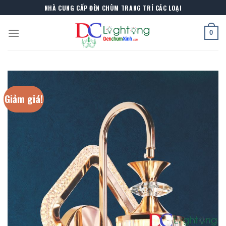
Skip
NHÀ CUNG CẤP ĐÈN CHÙM TRANG TRÍ CÁC LOẠI
to
content
0
Giảm giá!