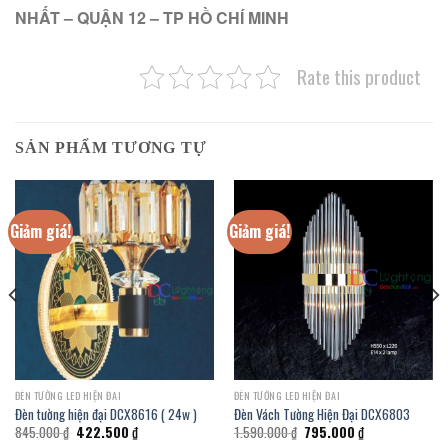
NHẤT – QUẬN 12 – TP HỒ CHÍ MINH
Rate this product
SẢN PHẨM TƯƠNG TỰ
Giảm giá!
Giảm giá!
ĐÈN TƯỜNG LED HIỆN ĐAI
ĐÈN TƯỜNG LED HIỆN ĐAI
Đèn tường hiện đại DCX8616 ( 24w )
Đèn Vách Tường Hiện Đại DCX6803
Giá
Giá
Giá
Giá
845.000
₫
422.500
₫
1.590.000
₫
795.000
₫
gốc
hiện
gốc
hiện