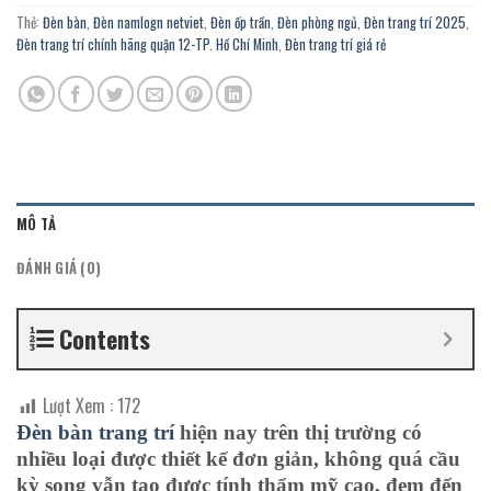
Thẻ:
Đèn bàn
,
Đèn namlogn netviet
,
Đèn ốp trần
,
Đèn phòng ngủ
,
Đèn trang trí 2025
,
Đèn trang trí chính hãng quận 12-TP. Hồ Chí Minh
,
Đèn trang trí giá rẻ
MÔ TẢ
ĐÁNH GIÁ (0)
Contents
Lượt Xem :
172
Đèn
bàn
trang trí
hiện nay trên thị trường có
nhiều loại được thiết kế đơn giản, không quá cầu
kỳ song vẫn tạo được tính thẩm mỹ cao, đem đến