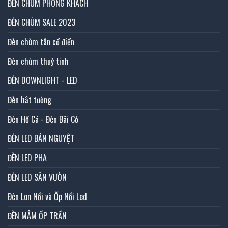
ĐÈN CHÙM PHÒNG KHÁCH
ĐÈN CHÙM SALE 2023
Đèn chùm tân cổ điển
Đèn chùm thuỷ tinh
ĐÈN DOWNLIGHT - LED
Đèn hắt tường
Đèn Hồ Cá - Đèn Bãi Cỏ
ĐÈN LED BÁN NGUYỆT
ĐÈN LED PHA
ĐÈN LED SÂN VƯỜN
Đèn Lon Nổi và Ốp Nổi Led
ĐÈN MÂM ỐP TRẦN