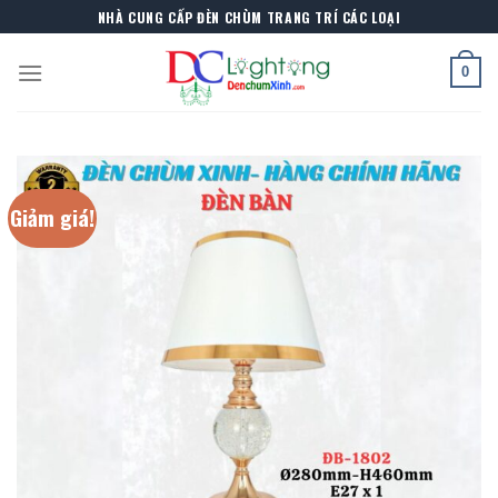
Skip
NHÀ CUNG CẤP ĐÈN CHÙM TRANG TRÍ CÁC LOẠI
to
content
0
Giảm giá!