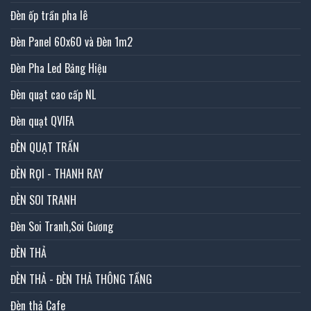
Đèn ốp trần pha lê
Đèn Panel 60x60 và Đèn 1m2
Đèn Pha Led Bảng Hiệu
Đèn quạt cao cấp NL
Đèn quạt QVIFA
ĐÈN QUẠT TRẦN
ĐÈN RỌI - THANH RAY
ĐÈN SOI TRANH
Đèn Soi Tranh,Soi Gương
ĐÈN THẢ
ĐÈN THẢ - ĐÈN THẢ THÔNG TẦNG
Đèn thả Cafe