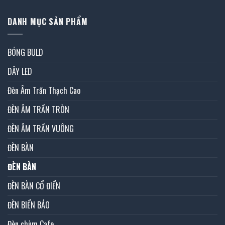
DANH MỤC SẢN PHẨM
BÓNG BULD
DÂY LED
Đèn Âm Trần Thạch Cao
ĐÈN ÂM TRẦN TRÒN
ĐÈN ÂM TRẦN VUÔNG
ĐÈN BÀN
ĐÈN BÀN
ĐÈN BÀN CỔ ĐIỂN
ĐÈN BIỂN BÁO
Đèn chùm Cafe