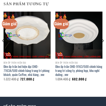
SẢN PHẨM TƯƠNG TỰ
Giảm giá!
Giảm giá!
ĐÈN ỐP TRẦN HIỆN ĐẠI
ĐÈN ỐP TRẦN HIỆN ĐẠI
Đèn ốp trần led hiện đại OHD-
Đèn ốp trần OHD-9163/500 chính hãng
7163A/500 chính hãng trang trí phòng
trang trí công ty, phòng họp, khu nghỉ
khách, quán Coffee, nhà hàng…vvv
dưỡng…vvv
Giá
Giá
Giá
Giá
1.322.400
₫
727.000
₫
1.094.400
₫
602.000
₫
gốc
hiện
gốc
hiện
là:
tại
là:
tại
1.322.400 ₫.
là:
1.094.400 ₫.
là:
727.000 ₫.
602.000 ₫.