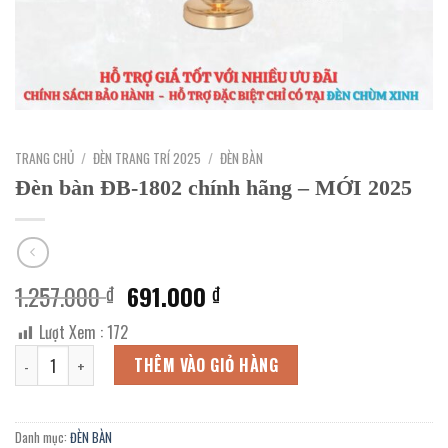
TRANG CHỦ
/
ĐÈN TRANG TRÍ 2025
/
ĐÈN BÀN
Đèn bàn ĐB-1802 chính hãng – MỚI 2025
Giá
Giá
1.257.000
691.000
₫
₫
gốc
hiện
Lượt Xem :
172
là:
tại
Đèn bàn ĐB-1802 chính hãng - MỚI 2025 số lượng
1.257.000 ₫.
là:
THÊM VÀO GIỎ HÀNG
691.000 ₫.
Danh mục:
ĐÈN BÀN