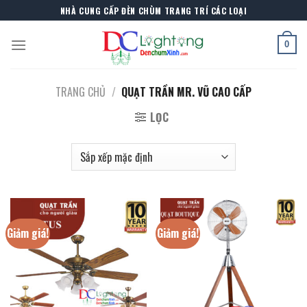
Skip
NHÀ CUNG CẤP ĐÈN CHÙM TRANG TRÍ CÁC LOẠI
to
content
0
TRANG CHỦ
/
QUẠT TRẦN MR. VŨ CAO CẤP
LỌC
Giảm giá!
Giảm giá!