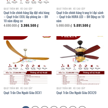
QUẠT TRẦN MR. VŨ CAO CẤP
QUẠT TRẦN MR. VŨ CAO CẤP
Quạt trần chính hãng lắp đặt nhà hàng
Quạt trần chính hãng trang trí đại sảnh
– Quạt trần I DOL lắp phòng ăn – BH
– Quạt trần HURA LED – BH Động cơ 10
10 năm động cơ
năm
Giá
Giá
Giá
Giá
4.690.000
₫
3.986.500
₫
5.990.000
₫
5.091.500
₫
gốc
hiện
gốc
hiện
là:
tại
là:
tại
4.690.000 ₫.
là:
5.990.000 ₫.
là:
3.986.500 ₫.
5.091.500 ₫.
QUẠT TRẦN MR. VŨ CAO CẤP
QUẠT TRẦN MR. VŨ CAO CẤP
Quạt Trần Cho Người Giàu DCX1
Quạt Trần Cho Người Giàu DCX20