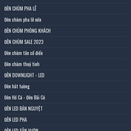
ĐÈN CHÙM PHA LÊ
Đèn chùm pha lê nến
ĐÈN CHÙM PHÒNG KHÁCH
ĐÈN CHÙM SALE 2023
Đèn chùm tân cổ điển
Đèn chùm thuỷ tinh
ĐÈN DOWNLIGHT - LED
Đèn hắt tường
Đèn Hồ Cá - Đèn Bãi Cỏ
ĐÈN LED BÁN NGUYỆT
ĐÈN LED PHA
ĐÈN LED SÂN VƯỜN