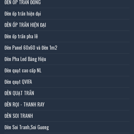
ĐÈN ỐP TRẦN ĐỒNG
Đèn ốp trần hiện đại
ĐÈN ỐP TRẦN HIỆN ĐẠI
Đèn ốp trần pha lê
Đèn Panel 60x60 và Đèn 1m2
Đèn Pha Led Bảng Hiệu
Đèn quạt cao cấp NL
Đèn quạt QVIFA
ĐÈN QUẠT TRẦN
ĐÈN RỌI - THANH RAY
ĐÈN SOI TRANH
Đèn Soi Tranh,Soi Gương