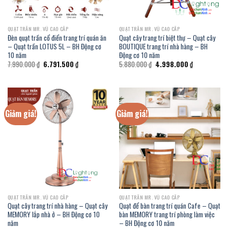
QUẠT TRẦN MR. VŨ CAO CẤP
QUẠT TRẦN MR. VŨ CAO CẤP
Đèn quạt trần cổ điển trang trí quán ăn
Quạt cây trang trí biệt thự – Quạt cây
– Quạt trần LOTUS 5L – BH Động cơ
BOUTIQUE trang trí nhà hàng – BH
10 năm
Động cơ 10 năm
Giá
Giá
Giá
Giá
7.990.000
₫
6.791.500
₫
5.880.000
₫
4.998.000
₫
gốc
hiện
gốc
hiện
là:
tại
là:
tại
7.990.000 ₫.
là:
5.880.000 ₫.
là:
6.791.500 ₫.
4.998.000 ₫.
Giảm giá!
Giảm giá!
QUẠT TRẦN MR. VŨ CAO CẤP
QUẠT TRẦN MR. VŨ CAO CẤP
Quạt cây trang trí nhà hàng – Quạt cây
Quạt để bàn trang trí quán Cafe – Quạt
MEMORY lắp nhà ở – BH Động cơ 10
bàn MEMORY trang trí phòng làm việc
năm
– BH Động cơ 10 năm