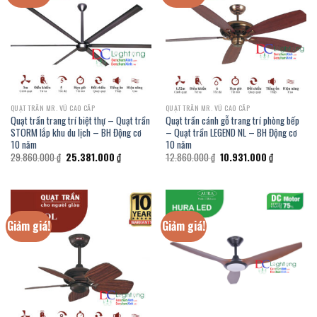
QUẠT TRẦN MR. VŨ CAO CẤP
QUẠT TRẦN MR. VŨ CAO CẤP
Quạt trần trang trí biệt thự – Quạt trần
Quạt trần cánh gỗ trang trí phòng bếp
STORM lắp khu du lịch – BH Động cơ
– Quạt trần LEGEND NL – BH Động cơ
10 năm
10 năm
Giá
Giá
Giá
Giá
29.860.000
₫
25.381.000
₫
12.860.000
₫
10.931.000
₫
gốc
hiện
gốc
hiện
là:
tại
là:
tại
29.860.000 ₫.
là:
12.860.000 ₫.
là:
25.381.000 ₫.
10.931.000 
Giảm giá!
Giảm giá!