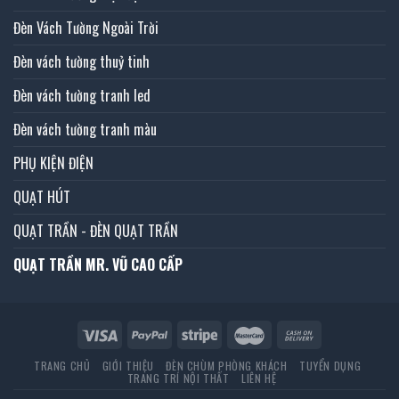
Đèn Vách Tường Ngoài Trời
Đèn vách tường thuỷ tinh
Đèn vách tường tranh led
Đèn vách tường tranh màu
PHỤ KIỆN ĐIỆN
QUẠT HÚT
QUẠT TRẦN - ĐÈN QUẠT TRẦN
QUẠT TRẦN MR. VŨ CAO CẤP
TRANG CHỦ
GIỚI THIỆU
ĐÈN CHÙM PHÒNG KHÁCH
TUYỂN DỤNG
TRANG TRÍ NỘI THẤT
LIÊN HỆ