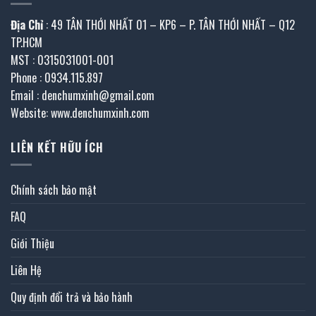
Địa Chỉ
: 49 TÂN THỚI NHẤT 01 – KP6 – P. TÂN THỚI NHẤT – Q12
TP.HCM
MST : 0315031001-001
Phone : 0934.115.897
Email : denchumxinh@gmail.com
Website: www.denchumxinh.com
LIÊN KẾT HỮU ÍCH
Chính sách bảo mật
FAQ
Giới Thiệu
Liên Hệ
Quy định đổi trả và bảo hành