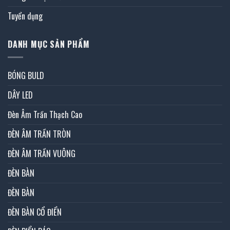
Tuyển dụng
DANH MỤC SẢN PHẨM
BÓNG BULD
DÂY LED
Đèn Âm Trần Thạch Cao
ĐÈN ÂM TRẦN TRÒN
ĐÈN ÂM TRẦN VUÔNG
ĐÈN BÀN
ĐÈN BÀN
ĐÈN BÀN CỔ ĐIỂN