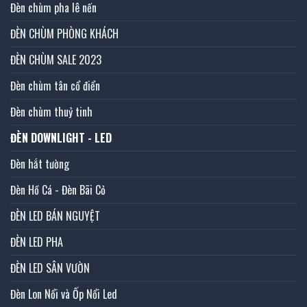
Đèn chùm pha lê nến
ĐÈN CHÙM PHÒNG KHÁCH
ĐÈN CHÙM SALE 2023
Đèn chùm tân cổ điển
Đèn chùm thuỷ tinh
ĐÈN DOWNLIGHT - LED
Đèn hắt tường
Đèn Hồ Cá - Đèn Bãi Cỏ
ĐÈN LED BÁN NGUYỆT
ĐÈN LED PHA
ĐÈN LED SÂN VƯỜN
Đèn Lon Nổi và Ốp Nổi Led