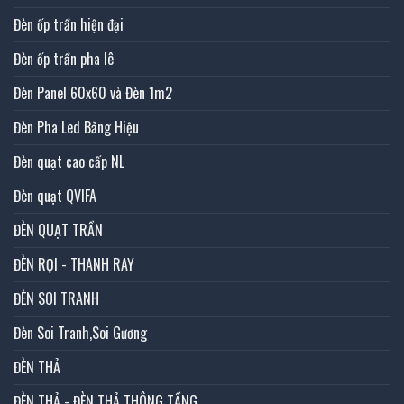
Đèn ốp trần hiện đại
Đèn ốp trần pha lê
Đèn Panel 60x60 và Đèn 1m2
Đèn Pha Led Bảng Hiệu
Đèn quạt cao cấp NL
Đèn quạt QVIFA
ĐÈN QUẠT TRẦN
ĐÈN RỌI - THANH RAY
ĐÈN SOI TRANH
Đèn Soi Tranh,Soi Gương
ĐÈN THẢ
ĐÈN THẢ - ĐÈN THẢ THÔNG TẦNG