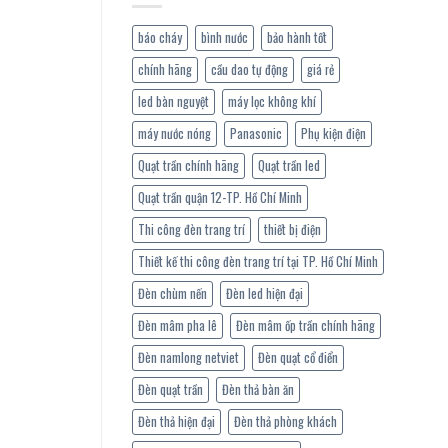
báo cháy
bình nước
bảo hành tốt
chính hãng
cầu dao tự động
giá rẻ
led bàn nguyệt
máy lọc không khí
máy nước nóng
Panasonic
Phụ kiện điện
Quạt trần chính hãng
Quạt trần led
Quạt trần quận 12-TP. Hồ Chí Minh
Thi công đèn trang trí
thiết bị điện
Thiết kế thi công đèn trang trí tại TP. Hồ Chí Minh
Đèn chùm nến
Đèn led hiện đại
Đèn mâm pha lê
Đèn mâm ốp trần chính hãng
Đèn namlong netviet
Đèn quạt cổ điển
Đèn quạt trần
Đèn thả bàn ăn
Đèn thả hiện đại
Đèn thả phòng khách