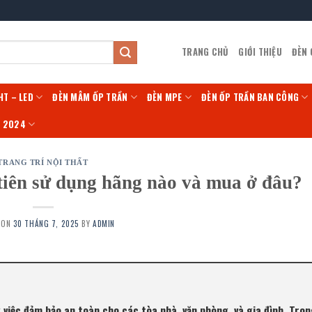
TRANG CHỦ
GIỚI THIỆU
ĐÈN
HT – LED
ĐÈN MÂM ỐP TRẦN
ĐÈN MPE
ĐÈN ỐP TRẦN BAN CÔNG
Í 2024
TRANG TRÍ NỘI THẤT
 tiên sử dụng hãng nào và mua ở đâu?
 ON
30 THÁNG 7, 2025
BY
ADMIN
 việc đảm bảo an toàn cho các tòa nhà, văn phòng, và gia đình. Tron