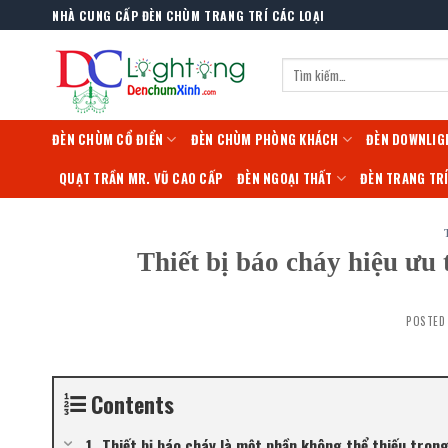
Skip
NHÀ CUNG CẤP ĐÈN CHÙM TRANG TRÍ CÁC LOẠI
to
content
Tìm
kiếm:
ĐÈN CHÙM CỔ ĐIỂN
ĐÈN CHÙM PHÒNG KHÁCH
ĐÈN DOWNLIG
QUẠT TRẦN MR. VŨ CAO CẤP
ĐÈN NGOẠI THẤT
ĐÈN TRANG TR
Thiết bị báo cháy hiệu ưu
POSTED
Contents
Thiết bị báo cháy là một phần không thể thiếu trong