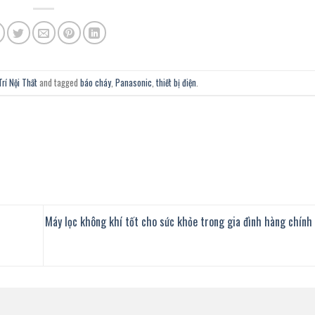
rí Nội Thất
and tagged
báo cháy
,
Panasonic
,
thiết bị điện
.
Máy lọc không khí tốt cho sức khỏe trong gia đình hàng chín