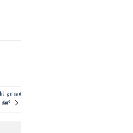
h hãng mua ở
đâu?