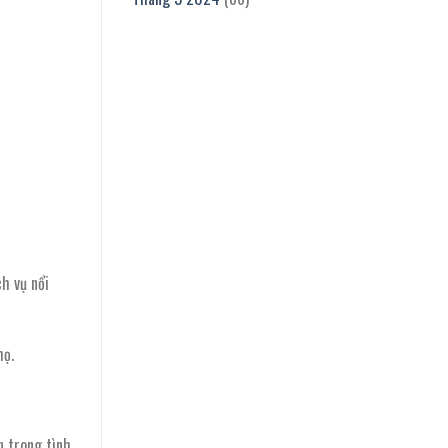
h vụ nổi
họ.
n trong tình