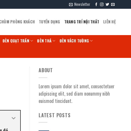
Newsletter
 CHÙM PHÒNG KHÁCH
TUYỂN DỤNG
TRANG TRÍ NỘI THẤT
LIÊN HỆ
ĐÈN QUẠT TRẦN
ĐÈN THẢ
ĐÈN VÁCH TƯỜNG
ABOUT
Lorem ipsum dolor sit amet, consectetuer
adipiscing elit, sed diam nonummy nibh
euismod tincidunt.
LATEST POSTS
g đó,