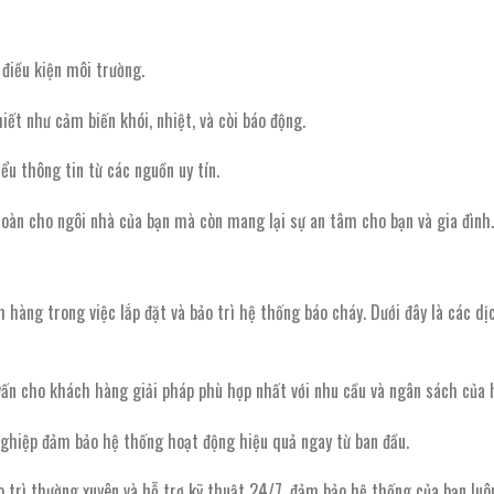
 điều kiện môi trường.
iết như cảm biến khói, nhiệt, và còi báo động.
ểu thông tin từ các nguồn uy tín.
toàn cho ngôi nhà của bạn mà còn mang lại sự an tâm cho bạn và gia đình.
àng trong việc lắp đặt và bảo trì hệ thống báo cháy. Dưới đây là các dịc
 vấn cho khách hàng giải pháp phù hợp nhất với nhu cầu và ngân sách của 
nghiệp đảm bảo hệ thống hoạt động hiệu quả ngay từ ban đầu.
o trì thường xuyên và hỗ trợ kỹ thuật 24/7, đảm bảo hệ thống của bạn luô