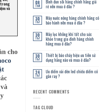
Bình đun sôi hàng chính hãng giá
08
 trong
rẻ nên mua ở đâu ?
Th8
iệm và
Máy nước nóng hàng chính hãng có
30
bảo hành nên mua ở đâu ?
Th7
Máy lọc không khí tốt cho sức
30
khỏe trong gia đình hàng chính
Th7
hãng mua ở đâu?
àn cho
Thiết bị báo cháy hiệu ưu tiên sử
30
noco
dụng hãng nào và mua ở đâu?
Th7
ật
Ưu điểm xài đèn led chiếu điểm có
24
gắn ray ?
Th7
các
 và
RECENT COMMENTS
ây
TAG CLOUD