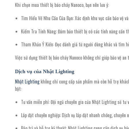
Khi chọn mua thiết bị báo cháy Nanoco, bạn nên lưu ý:
Tìm Hiểu Về Nhu Cầu Của Bạn
: Xác định khu vực cần bảo vệ và
Kiểm Tra Tính Năng
: Đảm bảo thiết bị có các tính năng cần th
Tham Khảo Ý Kiến
: Đọc đánh giá từ người dùng khác và tìm hi
Việc sử dụng thiết bị báo cháy Nanoco không chỉ giúp bảo vệ an 
Dịch vụ của Nhật Lighting
Nhật Lighting
không chỉ cung cấp sản phẩm mà còn hỗ trợ khách h
bật:
Tư vấn miễn phí
: Đội ngũ chuyên gia của Nhật Lighting sẽ tư
Lắp đặt chuyên nghiệp
: Dịch vụ lắp đặt nhanh chóng, chuyên 
Bảo trì và hỗ trợ kỹ thuật
: Nhật Lighting cung cấp dịch vụ bả