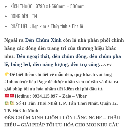
KÍCH THƯỚC : Ø790 x H560mm + 500mm
BÓNG ĐÈN : E14
CHẤT LIỆU : Hợp kim + Thủy tinh + Pha lê
Ngoài ra
Đèn Chùm Xinh
còn là nhà phân phối chính
hãng các dòng đèn trang trí của thương hiệu khác
như:
Đèn ngoại thất
,
đèn chùm đồng
,
đèn chùm pha
lê
,
bóng led
,
đèn năng lượng
,
đèn trụ cổng
…vvv
Để biết thêm chi tiết về mẫu đèn, quý khách vui lòng
#Inbox trực tiếp Page để được nhân viên tư vấn và đưa ra
giải pháp tối ưu hóa nhằm tiết kiệm chi phí đầu tư.
Hotline : 0934.115.897 – Zalo – Viber
Số 41 Tân Thới Nhất 1, P. Tân Thới Nhất, Quận 12,
TP. Hồ Chí Minh
ĐÈN CHÙM XINH LUÔN LUÔN LẮNG NGHE – THẤU
HIỂU – GIẢI PHÁP TỐI ƯU HÓA CHO MỌI NHU CẦU