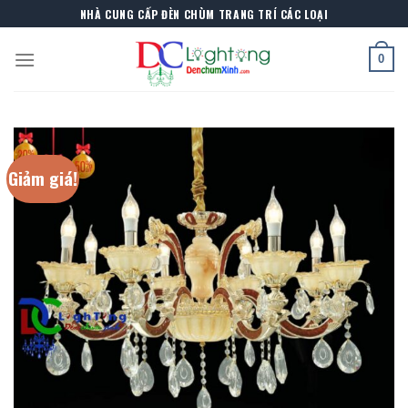
Skip
NHÀ CUNG CẤP ĐÈN CHÙM TRANG TRÍ CÁC LOẠI
to
content
0
Giảm giá!