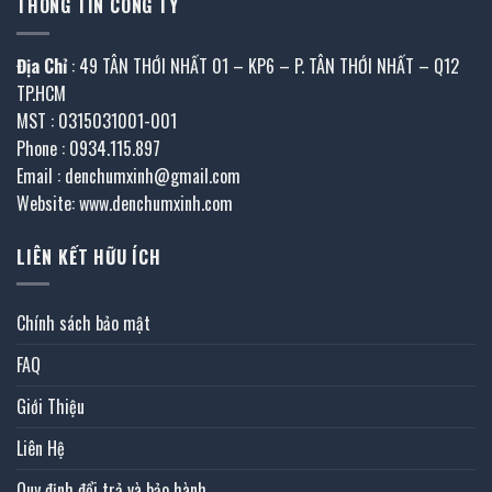
THÔNG TIN CÔNG TY
Địa Chỉ
: 49 TÂN THỚI NHẤT 01 – KP6 – P. TÂN THỚI NHẤT – Q12
TP.HCM
MST : 0315031001-001
Phone : 0934.115.897
Email : denchumxinh@gmail.com
Website: www.denchumxinh.com
LIÊN KẾT HỮU ÍCH
Chính sách bảo mật
FAQ
Giới Thiệu
Liên Hệ
Quy định đổi trả và bảo hành