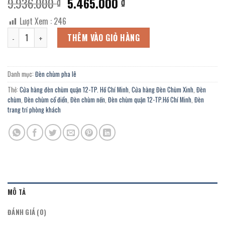
Giá
Giá
9.936.000
5.465.000
₫
₫
gốc
hiện
Lượt Xem :
246
là:
tại
Đèn chùm nến pha lê CN-23/8 trang trí chính hãng quận 12-TP. Hồ C
9.936.000 ₫.
là:
THÊM VÀO GIỎ HÀNG
5.465.000 ₫.
Danh mục:
Đèn chùm pha lê
Thẻ:
Cửa hàng đèn chùm quận 12-TP. Hồ Chí Minh
,
Cửa hàng Đèn Chùm Xinh
,
Đèn
chùm
,
Đèn chùm cổ điển
,
Đèn chùm nến
,
Đèn chùm quận 12-TP.Hồ Chí Minh
,
Đèn
trang trí phòng khách
MÔ TẢ
ĐÁNH GIÁ (0)