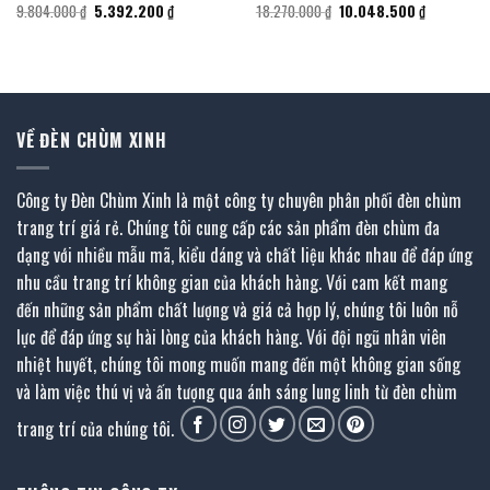
Giá
Giá
Giá
Giá
9.804.000
₫
5.392.200
₫
18.270.000
₫
10.048.500
₫
gốc
hiện
gốc
hiện
là:
tại
là:
tại
9.804.000 ₫.
là:
18.270.000 ₫.
là:
₫.
5.392.200 ₫.
10.048.500
VỀ ĐÈN CHÙM XINH
Công ty Đèn Chùm Xinh là một công ty chuyên phân phối đèn chùm
trang trí giá rẻ. Chúng tôi cung cấp các sản phẩm đèn chùm đa
dạng với nhiều mẫu mã, kiểu dáng và chất liệu khác nhau để đáp ứng
nhu cầu trang trí không gian của khách hàng. Với cam kết mang
đến những sản phẩm chất lượng và giá cả hợp lý, chúng tôi luôn nỗ
lực để đáp ứng sự hài lòng của khách hàng. Với đội ngũ nhân viên
nhiệt huyết, chúng tôi mong muốn mang đến một không gian sống
và làm việc thú vị và ấn tượng qua ánh sáng lung linh từ đèn chùm
trang trí của chúng tôi.