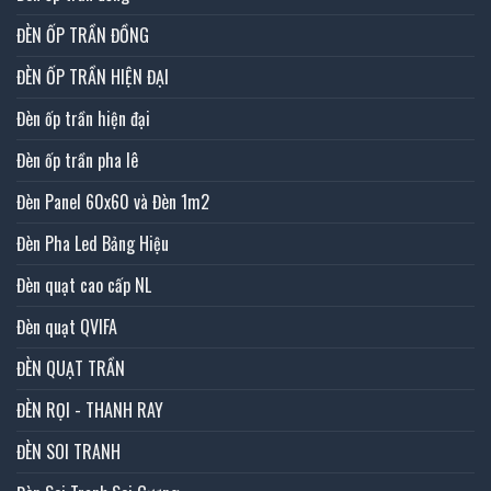
ĐÈN ỐP TRẦN ĐỒNG
ĐÈN ỐP TRẦN HIỆN ĐẠI
Đèn ốp trần hiện đại
Đèn ốp trần pha lê
Đèn Panel 60x60 và Đèn 1m2
Đèn Pha Led Bảng Hiệu
Đèn quạt cao cấp NL
Đèn quạt QVIFA
ĐÈN QUẠT TRẦN
ĐÈN RỌI - THANH RAY
ĐÈN SOI TRANH