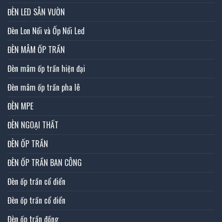
ĐÈN LED SÂN VƯỜN
Đèn Lon Nổi và Ốp Nổi Led
ĐÈN MÂM ỐP TRẦN
Đèn mâm ốp trần hiện đại
Đèn mâm ốp trần pha lê
ĐÈN MPE
ĐÈN NGOẠI THẤT
ĐÈN ỐP TRẦN
ĐÈN ỐP TRẦN BAN CÔNG
Đèn ốp trần cổ điển
Đèn ốp trần cổ điển
Đèn ốp trần đồng