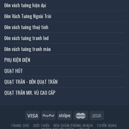
Đèn vách tường hiện đại
Đèn Vách Tường Ngoài Trời
Đèn vách tường thuỷ tinh
Đèn vách tường tranh led
Đèn vách tường tranh màu
PHỤ KIỆN ĐIỆN
QUẠT HÚT
QUẠT TRẦN - ĐÈN QUẠT TRẦN
QUẠT TRẦN MR. VŨ CAO CẤP
TRANG CHỦ
GIỚI THIỆU
ĐÈN CHÙM PHÒNG KHÁCH
TUYỂN DỤNG