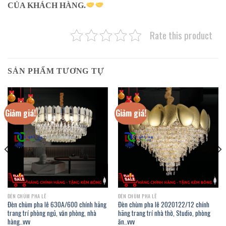
CỦA KHÁCH HÀNG.
Rate this product
SẢN PHẨM TƯƠNG TỰ
Giảm giá!
Giảm giá!
ĐÈN CHÙM PHA LÊ
ĐÈN CHÙM PHA LÊ
Đèn chùm pha lê 630A/600 chính hãng
Đèn chùm pha lê 2020122/12 chính
trang trí phòng ngủ, văn phòng, nhà
hãng trang trí nhà thờ, Studio, phòng
hàng..vvv
ăn..vvv