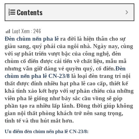
Contents
Lượt Xem :
246
Đèn chùm nến pha lê
ra đời là hiện thân cho sự
giàu sang, quý phái của ngôi nhà. Ngày nay, cùng
với sự phát triển vượt bậc của công nghệ, đèn
chùm cổ điển được cải tiến về chất liệu, mẫu mã
nhưng vẫn giữ dáng vẻ quyền quý, cổ điển.
Đèn
chùm nến pha lê CN-23/8
là loại đèn trang trí nội
thất được đính nhiều hạt pha lê cao cấp, thiết kế
khá tinh xảo kết hợp với sự phản chiếu của những
viên pha lê giống như bảy sắc cầu vồng sẽ góp
phần tạo ra nhiều lấp lánh. Đồng thời giúp không
gian nội thất phòng khách trở nên sang trọng,
tinh tế và thu hút mắt hơn.
Ưu điểm đèn chùm nến pha lê CN-23/8: