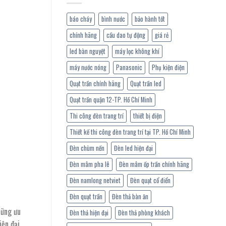
báo cháy
bình nước
bảo hành tốt
chính hãng
cầu dao tự động
giá rẻ
led bàn nguyệt
máy lọc không khí
máy nước nóng
Panasonic
Phụ kiện điện
Quạt trần chính hãng
Quạt trần led
Quạt trần quận 12-TP. Hồ Chí Minh
Thi công đèn trang trí
thiết bị điện
Thiết kế thi công đèn trang trí tại TP. Hồ Chí Minh
Đèn chùm nến
Đèn led hiện đại
Đèn mâm pha lê
Đèn mâm ốp trần chính hãng
Đèn namlong netviet
Đèn quạt cổ điển
Đèn quạt trần
Đèn thả bàn ăn
hững ưu
Đèn thả hiện đại
Đèn thả phòng khách
ện đại.