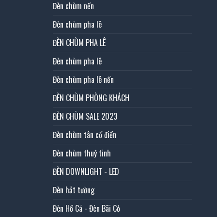
Đèn chùm nến
Đèn chùm pha lê
ĐÈN CHÙM PHA LÊ
Đèn chùm pha lê
Đèn chùm pha lê nến
ĐÈN CHÙM PHÒNG KHÁCH
ĐÈN CHÙM SALE 2023
Đèn chùm tân cổ điển
Đèn chùm thuỷ tinh
ĐÈN DOWNLIGHT - LED
Đèn hắt tường
Đèn Hồ Cá - Đèn Bãi Cỏ