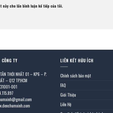
t này cho lần bình luận kế tiếp của tôi.
 CÔNG TY
LIÊN KẾT HỮU ÍCH
 TÂN THỚI NHẤT 01 – KP6 – P.
Chính sách bảo mật
HẤT – Q12 TP.HCM
FAQ
031001-001
4.115.897
Giới Thiệu
chumxinh@gmail.com
Liên Hệ
w.denchumxinh.com