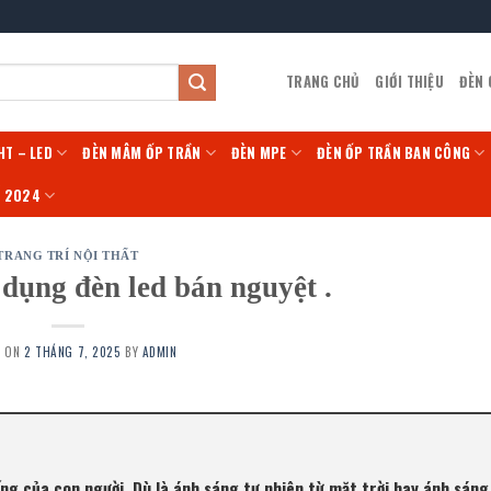
TRANG CHỦ
GIỚI THIỆU
ĐÈN
HT – LED
ĐÈN MÂM ỐP TRẦN
ĐÈN MPE
ĐÈN ỐP TRẦN BAN CÔNG
Í 2024
TRANG TRÍ NỘI THẤT
 dụng đèn led bán nguyệt .
D ON
2 THÁNG 7, 2025
BY
ADMIN
ng của con người. Dù là ánh sáng tự nhiên từ mặt trời hay ánh sáng