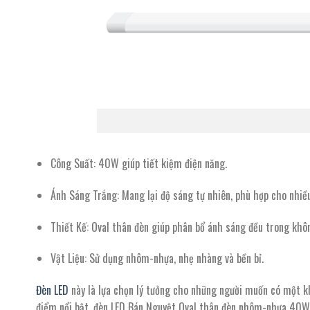
LED Bá
Công Suất
: 40W giúp tiết kiệm điện năng.
Ánh Sáng Trắng
: Mang lại độ sáng tự nhiên, phù hợp cho nhi
Thiết Kế
: Oval thân đèn giúp phân bổ ánh sáng đều trong khô
Vật Liệu
: Sử dụng nhôm-nhựa, nhẹ nhàng và bền bỉ.
Đèn LED
này là lựa chọn lý tưởng cho những người muốn có một k
điểm nổi bật, đèn LED Bán Nguyệt Oval thân đèn nhôm-nhựa 40W 