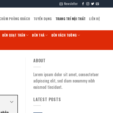
Newsletter
 CHÙM PHÒNG KHÁCH
TUYỂN DỤNG
TRANG TRÍ NỘI THẤT
LIÊN HỆ
ĐÈN QUẠT TRẦN
ĐÈN THẢ
ĐÈN VÁCH TƯỜNG
ABOUT
Lorem ipsum dolor sit amet, consectetuer
adipiscing elit, sed diam nonummy nibh
euismod tincidunt.
LATEST POSTS
 nhân