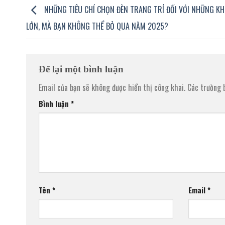
NHỮNG TIÊU CHÍ CHỌN ĐÈN TRANG TRÍ ĐỐI VỚI NHỮNG K
LỚN, MÀ BẠN KHÔNG THỂ BỎ QUA NĂM 2025?
Để lại một bình luận
Email của bạn sẽ không được hiển thị công khai.
Các trường 
Bình luận
*
Tên
*
Email
*