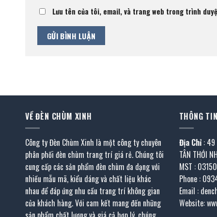
Lưu tên của tôi, email, và trang web trong trình duyệ
VỀ ĐÈN CHÙM XINH
THÔNG TIN
Công ty Đèn Chùm Xinh là một công ty chuyên
Địa Chỉ
: 49
phân phối đèn chùm trang trí giá rẻ. Chúng tôi
TÂN THỚI N
cung cấp các sản phẩm đèn chùm đa dạng với
MST : 0315
nhiều mẫu mã, kiểu dáng và chất liệu khác
Phone : 093
nhau để đáp ứng nhu cầu trang trí không gian
Email : den
của khách hàng. Với cam kết mang đến những
Website: ww
sản phẩm chất lượng và giá cả hợp lý, chúng