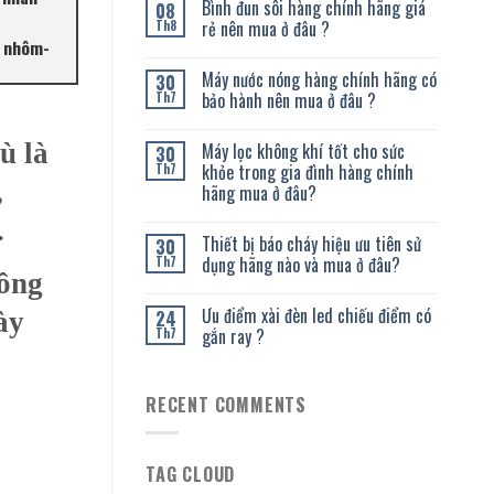
Bình đun sôi hàng chính hãng giá
08
rẻ nên mua ở đâu ?
Th8
n nhôm-
Máy nước nóng hàng chính hãng có
30
bảo hành nên mua ở đâu ?
Th7
ù là
Máy lọc không khí tốt cho sức
30
khỏe trong gia đình hàng chính
Th7
,
hãng mua ở đâu?
.
Thiết bị báo cháy hiệu ưu tiên sử
30
dụng hãng nào và mua ở đâu?
Th7
công
Ưu điểm xài đèn led chiếu điểm có
24
ày
gắn ray ?
Th7
RECENT COMMENTS
TAG CLOUD