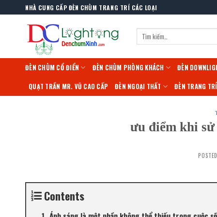
Skip
NHÀ CUNG CẤP ĐÈN CHÙM TRANG TRÍ CÁC LOẠI
to
content
Tìm
kiếm:
ĐÈN CHÙM CỔ ĐIỂN
ĐÈN CHÙM PHÒNG KHÁCH
ĐÈN DOWNLIG
QUẠT TRẦN MR. VŨ CAO CẤP
ĐÈN NGOẠI THẤT
ĐÈN TRANG TR
ưu điểm khi sử
POSTE
Contents
Ánh sáng là một phần không thể thiếu trong cuộc số