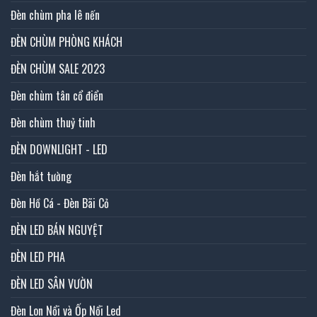
Đèn chùm pha lê nến
ĐÈN CHÙM PHÒNG KHÁCH
ĐÈN CHÙM SALE 2023
Đèn chùm tân cổ điển
Đèn chùm thuỷ tinh
ĐÈN DOWNLIGHT - LED
Đèn hắt tường
Đèn Hồ Cá - Đèn Bãi Cỏ
ĐÈN LED BÁN NGUYỆT
ĐÈN LED PHA
ĐÈN LED SÂN VƯỜN
Đèn Lon Nổi và Ốp Nổi Led