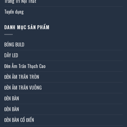
Trang Trí Nội Thất
Tuyển dụng
DANH MỤC SẢN PHẨM
BÓNG BULD
DÂY LED
Đèn Âm Trần Thạch Cao
ĐÈN ÂM TRẦN TRÒN
ĐÈN ÂM TRẦN VUÔNG
ĐÈN BÀN
ĐÈN BÀN
ĐÈN BÀN CỔ ĐIỂN