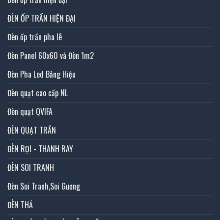
ĐÈN ỐP TRẦN HIỆN ĐẠI
Đèn ốp trần pha lê
Đèn Panel 60x60 và Đèn 1m2
Đèn Pha Led Bảng Hiệu
Đèn quạt cao cấp NL
Đèn quạt QVIFA
ĐÈN QUẠT TRẦN
ĐÈN RỌI - THANH RAY
ĐÈN SOI TRANH
Đèn Soi Tranh,Soi Gương
ĐÈN THẢ