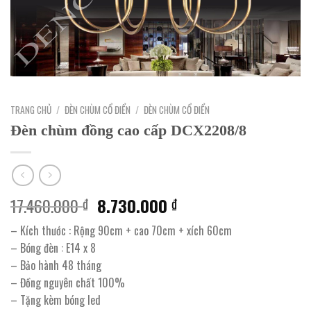
TRANG CHỦ
/
ĐÈN CHÙM CỔ ĐIỂN
/
ĐÈN CHÙM CỔ ĐIỂN
Đèn chùm đồng cao cấp DCX2208/8
Giá
Giá
17.460.000
8.730.000
₫
₫
gốc
hiện
– Kích thước : Rộng 90cm + cao 70cm + xích 60cm
là:
tại
– Bóng đèn : E14 x 8
17.460.000 ₫.
là:
– Bảo hành 48 tháng
8.730.000 ₫.
– Đồng nguyên chất 100%
– Tặng kèm bóng led