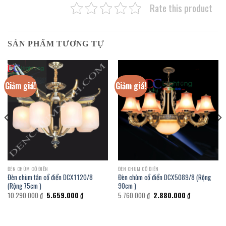
Rate this product
SẢN PHẨM TƯƠNG TỰ
Giảm giá!
Giảm giá!
ĐÈN CHÙM CỔ ĐIỂN
ĐÈN CHÙM CỔ ĐIỂN
Đèn chùm tân cổ điển DCX1120/8
Đèn chùm cổ điển DCX5089/8 (Rộng
(Rộng 75cm )
90cm )
Giá
Giá
Giá
Giá
10.290.000
₫
5.659.000
₫
5.760.000
₫
2.880.000
₫
gốc
hiện
gốc
hiện
là:
tại
là:
tại
₫.
10.290.000 ₫.
là:
5.760.000 ₫.
là:
5.659.000 ₫.
2.880.000 ₫.