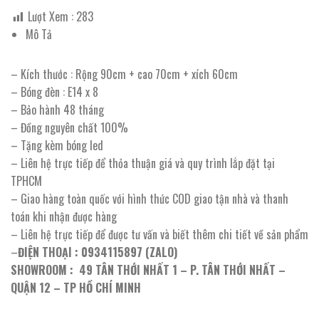
Lượt Xem :
283
Mô Tả
– Kích thước : Rộng 90cm + cao 70cm + xích 60cm
– Bóng đèn : E14 x 8
– Bảo hành 48 tháng
– Đồng nguyên chất 100%
– Tặng kèm bóng led
– Liên hệ trực tiếp để thỏa thuận giá và quy trình lắp đặt tại
TPHCM
– Giao hàng toàn quốc với hình thức COD giao tận nhà và thanh
toán khi nhận được hàng
– Liên hệ trực tiếp để được tư vấn và biết thêm chi tiết về sản phẩm
–
ĐIỆN THOẠI : 0934115897 (ZALO)
SHOWROOM : 49 TÂN THỚI NHẤT 1 – P. TÂN THỚI NHẤT –
QUẬN 12 – TP HỒ CHÍ MINH