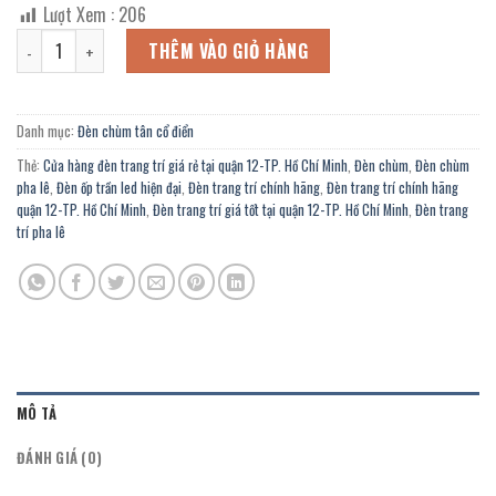
gốc
hiện
Lượt Xem :
206
là:
tại
Đèn chùm pha lê CN-5668/8 giá rẻ chính hãng tại quận 12-TP. Hồ Ch
5.733.000 ₫.
là:
THÊM VÀO GIỎ HÀNG
3.153.000 ₫.
Danh mục:
Đèn chùm tân cổ điển
Thẻ:
Cửa hàng đèn trang trí giá rẻ tại quận 12-TP. Hồ Chí Minh
,
Đèn chùm
,
Đèn chùm
pha lê
,
Đèn ốp trần led hiện đại
,
Đèn trang trí chính hãng
,
Đèn trang trí chính hãng
quận 12-TP. Hồ Chí Minh
,
Đèn trang trí giá tốt tại quận 12-TP. Hồ Chí Minh
,
Đèn trang
trí pha lê
MÔ TẢ
ĐÁNH GIÁ (0)