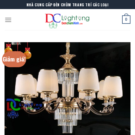
Skip
NHÀ CUNG CẤP ĐÈN CHÙM TRANG TRÍ CÁC LOẠI
to
content
0
Giảm giá!