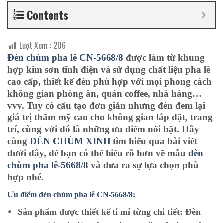
Contents
Lượt Xem :
206
Đèn chùm pha lê CN-5668/8
được làm từ khung
hợp kim sơn tĩnh điện và sử dụng chất liệu pha lê
cao cấp, thiết kế đèn phù hợp với mọi phong cách
không gian phòng ăn, quán coffee, nhà hàng…
vvv. Tuy có cấu tạo đơn giản nhưng đèn đem lại
giá trị thẩm mỹ cao cho không gian lắp đặt, trang
trí, cùng với đó là những ưu điểm nổi bật. Hãy
cùng
ĐÈN CHÙM XINH
tìm hiểu qua bài viết
dưới đây, để bạn có thể hiểu rõ hơn về mẫu
đèn
chùm pha lê-5668/8
và đưa ra sự lựa chọn phù
hợp nhé.
Ưu điểm đèn chùm pha lê CN-5668/8:
Sản phẩm được thiết kế tỉ mỉ từng chi tiết:
Đèn