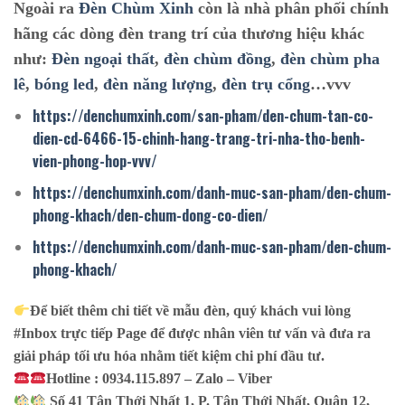
Ngoài ra
Đèn Chùm Xinh
còn là nhà phân phối chính
hãng các dòng đèn trang trí của thương hiệu khác
như:
Đèn ngoại thất
,
đèn chùm đồng
,
đèn chùm pha
lê
,
bóng led
,
đèn năng lượng
,
đèn trụ cổng
…vvv
https://denchumxinh.com/san-pham/den-chum-tan-co-
dien-cd-6466-15-chinh-hang-trang-tri-nha-tho-benh-
vien-phong-hop-vvv/
https://denchumxinh.com/danh-muc-san-pham/den-chum-
phong-khach/den-chum-dong-co-dien/
https://denchumxinh.com/danh-muc-san-pham/den-chum-
phong-khach/
Để biết thêm chi tiết về mẫu đèn, quý khách vui lòng
#Inbox trực tiếp Page để được nhân viên tư vấn và đưa ra
giải pháp tối ưu hóa nhằm tiết kiệm chi phí đầu tư.
Hotline : 0934.115.897 – Zalo – Viber
Số 41 Tân Thới Nhất 1, P. Tân Thới Nhất, Quận 12,