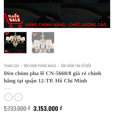
TRANG CHỦ
/
ĐÈN CHÙM PHÒNG KHÁCH
/
ĐÈN CHÙM TÂN CỔ ĐIỂN
Đèn chùm pha lê CN-5668/8 giá rẻ chính
hãng tại quận 12-TP. Hồ Chí Minh
Giá
Giá
5.733.000
3.153.000
₫
₫