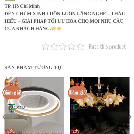
TP. Hồ Chí Minh
ĐÈN CHÙM XINH LUÔN LUÔN LẮNG NGHE – THẤU
HIỂU – GIẢI PHÁP TỐI ƯU HÓA CHO MỌI NHU CẦU
CỦA KHÁCH HÀNG.
Rate this product
SẢN PHẨM TƯƠNG TỰ
Giảm giá!
Giảm giá!