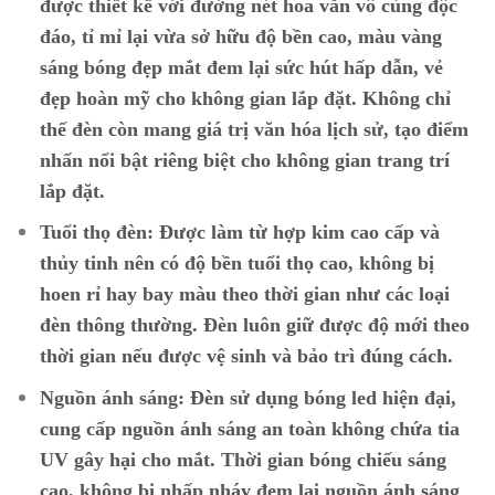
được thiết kế với đường nét hoa văn vô cùng độc
đáo, tỉ mỉ lại vừa sở hữu độ bền cao, màu vàng
sáng bóng đẹp mắt đem lại sức hút hấp dẫn, vẻ
đẹp hoàn mỹ cho không gian lắp đặt. Không chỉ
thế đèn còn mang giá trị văn hóa lịch sử, tạo điểm
nhấn nổi bật riêng biệt cho không gian trang trí
lắp đặt.
Tuổi thọ đèn:
Được làm từ hợp kim cao cấp và
thủy tinh nên có độ bền tuổi thọ cao, không bị
hoen rỉ hay bay màu theo thời gian như các loại
đèn thông thường. Đèn luôn giữ được độ mới theo
thời gian nếu được vệ sinh và bảo trì đúng cách.
Nguồn ánh sáng:
Đèn sử dụng bóng led hiện đại,
cung cấp nguồn ánh sáng an toàn không chứa tia
UV gây hại cho mắt. Thời gian bóng chiếu sáng
cao, không bị nhấp nháy đem lại nguồn ánh sáng