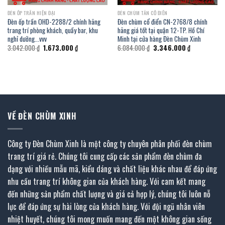
ĐÈN ỐP TRẦN HIỆN ĐẠI
ĐÈN CHÙM TÂN CỔ ĐIỂN
Đèn ốp trần OHD-2288/2 chính hãng
Đèn chùm cổ điển CN-2768/8 chính
trang trí phòng khách, quầy bar, khu
hãng giá tốt tại quận 12-TP. Hồ Chí
nghỉ dưỡng…vvv
Minh tại cửa hàng Đèn Chùm Xinh
Giá
Giá
Giá
Giá
3.042.000
₫
1.673.000
₫
6.084.000
₫
3.346.000
₫
gốc
hiện
gốc
hiện
là:
tại
là:
tại
3.042.000 ₫.
là:
6.084.000 ₫.
là:
0 ₫.
1.673.000 ₫.
3.346.000 ₫.
VỀ ĐÈN CHÙM XINH
Công ty Đèn Chùm Xinh là một công ty chuyên phân phối đèn chùm
trang trí giá rẻ. Chúng tôi cung cấp các sản phẩm đèn chùm đa
dạng với nhiều mẫu mã, kiểu dáng và chất liệu khác nhau để đáp ứng
nhu cầu trang trí không gian của khách hàng. Với cam kết mang
đến những sản phẩm chất lượng và giá cả hợp lý, chúng tôi luôn nỗ
lực để đáp ứng sự hài lòng của khách hàng. Với đội ngũ nhân viên
nhiệt huyết, chúng tôi mong muốn mang đến một không gian sống