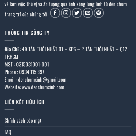
và làm việc thú vị và ấn tượng qua ánh sáng lung linh từ đèn chùm
trang trí của chúng tôi.
THÔNG TIN CÔNG TY
Địa Chỉ
: 49 TÂN THỚI NHẤT 01 – KP6 – P. TÂN THỚI NHẤT – Q12
TP.HCM
MST : 0315031001-001
Phone : 0934.115.897
Email : denchumxinh@gmail.com
Website: www.denchumxinh.com
LIÊN KẾT HỮU ÍCH
Chính sách bảo mật
FAQ