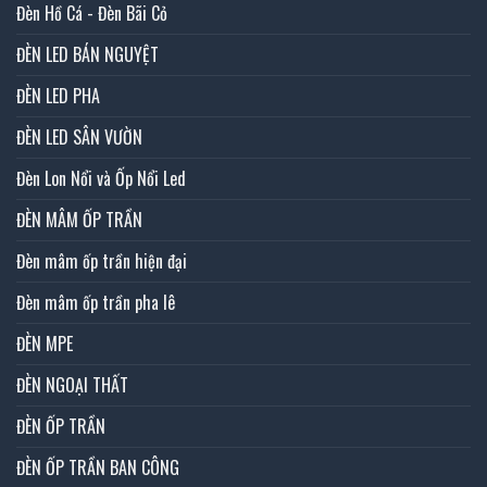
Đèn Hồ Cá - Đèn Bãi Cỏ
ĐÈN LED BÁN NGUYỆT
ĐÈN LED PHA
ĐÈN LED SÂN VƯỜN
Đèn Lon Nổi và Ốp Nổi Led
ĐÈN MÂM ỐP TRẦN
Đèn mâm ốp trần hiện đại
Đèn mâm ốp trần pha lê
ĐÈN MPE
ĐÈN NGOẠI THẤT
ĐÈN ỐP TRẦN
ĐÈN ỐP TRẦN BAN CÔNG