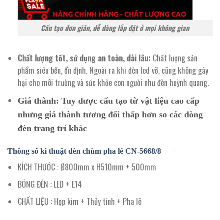
Cấu tạo đơn giản, dễ dàng lắp đặt ở mọi không gian
Chất lượng tốt, sử dụng an toàn, dài lâu:
Chất lượng sản
phẩm siêu bền, ổn định. Ngoài ra khi đèn led vỡ, cũng không gây
hại cho môi trường và sức khỏe con người như đèn huỳnh quang.
Giá thành:
Tuy được cấu tạo từ vật liệu cao cấp
nhưng giá thành tương đối thấp hơn so các dòng
đèn trang trí khác
Thông số kĩ thuật đèn chùm pha lê
CN-5668/8
KÍCH THƯỚC : Ø800mm x H510mm + 500mm
BÓNG ĐÈN : LED + E14
CHẤT LIỆU : Hợp kim + Thủy tinh + Pha lê