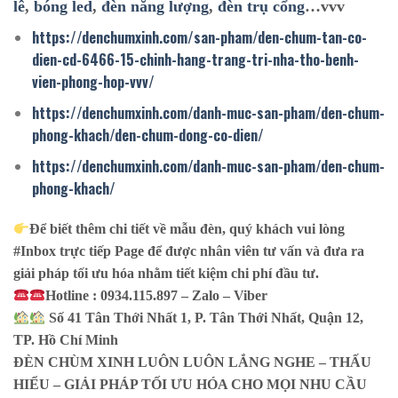
lê
,
bóng led
,
đèn năng lượng
,
đèn trụ cổng
…vvv
https://denchumxinh.com/san-pham/den-chum-tan-co-
dien-cd-6466-15-chinh-hang-trang-tri-nha-tho-benh-
vien-phong-hop-vvv/
https://denchumxinh.com/danh-muc-san-pham/den-chum-
phong-khach/den-chum-dong-co-dien/
https://denchumxinh.com/danh-muc-san-pham/den-chum-
phong-khach/
Để biết thêm chi tiết về mẫu đèn, quý khách vui lòng
#Inbox trực tiếp Page để được nhân viên tư vấn và đưa ra
giải pháp tối ưu hóa nhằm tiết kiệm chi phí đầu tư.
Hotline : 0934.115.897 – Zalo – Viber
Số 41 Tân Thới Nhất 1, P. Tân Thới Nhất, Quận 12,
TP. Hồ Chí Minh
ĐÈN CHÙM XINH LUÔN LUÔN LẮNG NGHE – THẤU
HIỂU – GIẢI PHÁP TỐI ƯU HÓA CHO MỌI NHU CẦU