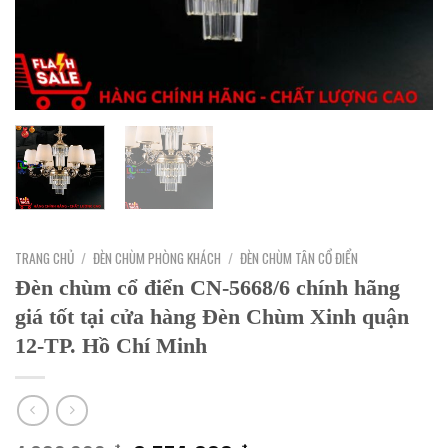
TRANG CHỦ
/
ĐÈN CHÙM PHÒNG KHÁCH
/
ĐÈN CHÙM TÂN CỔ ĐIỂN
Đèn chùm cổ điển CN-5668/6 chính hãng
giá tốt tại cửa hàng Đèn Chùm Xinh quận
12-TP. Hồ Chí Minh