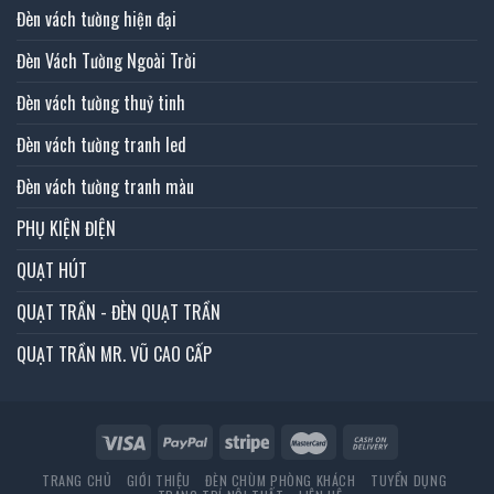
Đèn vách tường hiện đại
Đèn Vách Tường Ngoài Trời
Đèn vách tường thuỷ tinh
Đèn vách tường tranh led
Đèn vách tường tranh màu
PHỤ KIỆN ĐIỆN
QUẠT HÚT
QUẠT TRẦN - ĐÈN QUẠT TRẦN
QUẠT TRẦN MR. VŨ CAO CẤP
TRANG CHỦ
GIỚI THIỆU
ĐÈN CHÙM PHÒNG KHÁCH
TUYỂN DỤNG