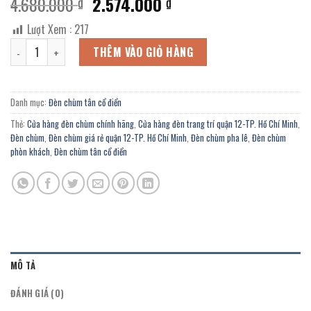
Giá
Giá
4.680.000
2.574.000
₫
₫
gốc
hiện
Lượt Xem :
217
là:
tại
Đèn chùm cổ điển CN-5668/6 chính hãng giá tốt tại cửa hàng Đèn C
4.680.000 ₫.
là:
THÊM VÀO GIỎ HÀNG
2.574.000 ₫.
Danh mục:
Đèn chùm tân cổ điển
Thẻ:
Cửa hàng đèn chùm chính hãng
,
Cửa hàng đèn trang trí quận 12-TP. Hồ Chí Minh
,
Đèn chùm
,
Đèn chùm giá rẻ quận 12-TP. Hồ Chí Minh
,
Đèn chùm pha lê
,
Đèn chùm
phòn khách
,
Đèn chùm tân cổ điển
MÔ TẢ
ĐÁNH GIÁ (0)