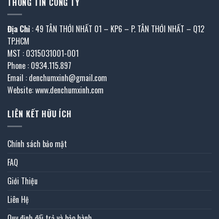
THÔNG TIN CÔNG TY
Địa Chỉ
: 49 TÂN THỚI NHẤT 01 – KP6 – P. TÂN THỚI NHẤT – Q12
TP.HCM
MST : 0315031001-001
Phone : 0934.115.897
Email : denchumxinh@gmail.com
Website: www.denchumxinh.com
LIÊN KẾT HỮU ÍCH
Chính sách bảo mật
FAQ
Giới Thiệu
Liên Hệ
Quy định đổi trả và bảo hành