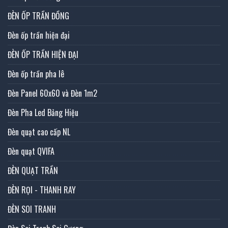
ĐÈN ỐP TRẦN ĐỒNG
Đèn ốp trần hiện đại
ĐÈN ỐP TRẦN HIỆN ĐẠI
Đèn ốp trần pha lê
Đèn Panel 60x60 và Đèn 1m2
Đèn Pha Led Bảng Hiệu
Đèn quạt cao cấp NL
Đèn quạt QVIFA
ĐÈN QUẠT TRẦN
ĐÈN RỌI - THANH RAY
ĐÈN SOI TRANH