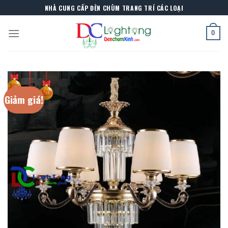
Skip
NHÀ CUNG CẤP ĐÈN CHÙM TRANG TRÍ CÁC LOẠI
to
content
0
Giảm giá!