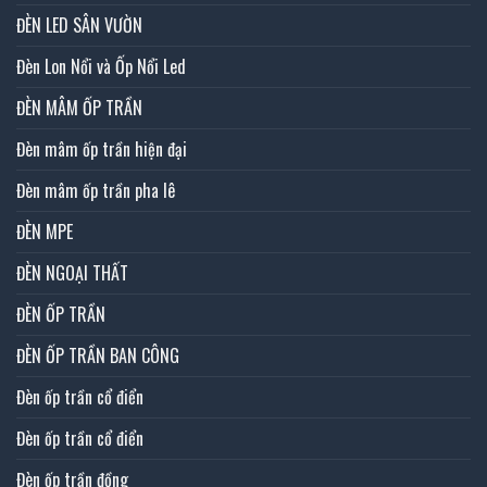
ĐÈN LED SÂN VƯỜN
Đèn Lon Nổi và Ốp Nổi Led
ĐÈN MÂM ỐP TRẦN
Đèn mâm ốp trần hiện đại
Đèn mâm ốp trần pha lê
ĐÈN MPE
ĐÈN NGOẠI THẤT
ĐÈN ỐP TRẦN
ĐÈN ỐP TRẦN BAN CÔNG
Đèn ốp trần cổ điển
Đèn ốp trần cổ điển
Đèn ốp trần đồng