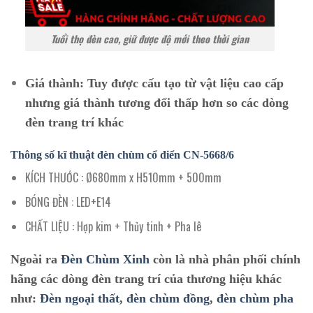
Tuổi thọ đèn cao, giữ được độ mới theo thời gian
Giá thành:
Tuy được cấu tạo từ vật liệu cao cấp
nhưng giá thành tương đối thấp hơn so các dòng
đèn trang trí khác
Thông số kĩ thuật đèn chùm cổ điển
CN-5668/6
KÍCH THƯỚC : Ø680mm x H510mm + 500mm
BÓNG ĐÈN : LED+E14
CHẤT LIỆU : Hợp kim + Thủy tinh + Pha lê
Ngoài ra
Đèn Chùm Xinh
còn là nhà phân phối chính
hãng các dòng đèn trang trí của thương hiệu khác
như:
Đèn ngoại thất
,
đèn chùm đồng
,
đèn chùm pha