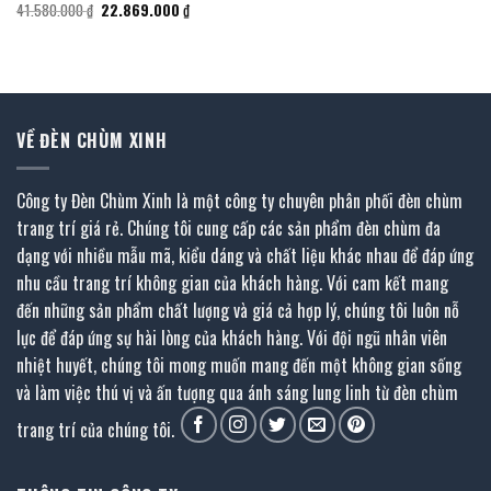
là:
tại
Giá
Giá
41.580.000
₫
22.869.000
₫
6.660.000 ₫.
là:
gốc
hiện
3.663.000 ₫.
là:
tại
41.580.000 ₫.
là:
00 ₫.
22.869.000 ₫.
VỀ ĐÈN CHÙM XINH
Công ty Đèn Chùm Xinh là một công ty chuyên phân phối đèn chùm
trang trí giá rẻ. Chúng tôi cung cấp các sản phẩm đèn chùm đa
dạng với nhiều mẫu mã, kiểu dáng và chất liệu khác nhau để đáp ứng
nhu cầu trang trí không gian của khách hàng. Với cam kết mang
đến những sản phẩm chất lượng và giá cả hợp lý, chúng tôi luôn nỗ
lực để đáp ứng sự hài lòng của khách hàng. Với đội ngũ nhân viên
nhiệt huyết, chúng tôi mong muốn mang đến một không gian sống
và làm việc thú vị và ấn tượng qua ánh sáng lung linh từ đèn chùm
trang trí của chúng tôi.