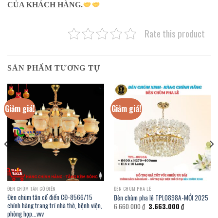
CỦA KHÁCH HÀNG.
Rate this product
SẢN PHẨM TƯƠNG TỰ
Giảm giá!
Giảm giá!
ĐÈN CHÙM TÂN CỔ ĐIỂN
ĐÈN CHÙM PHA LÊ
Đèn chùm tân cổ điển CĐ-8566/15
Đèn chùm pha lê TPL0898A-MỚI 2025
chính hãng trang trí nhà thờ, bệnh viện,
Giá
Giá
6.660.000
₫
3.663.000
₫
gốc
hiện
phòng họp…vvv