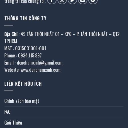
trang trí của chúng tôi.
THÔNG TIN CÔNG TY
Địa Chỉ
: 49 TÂN THỚI NHẤT 01 – KP6 – P. TÂN THỚI NHẤT – Q12
TP.HCM
MST : 0315031001-001
Phone : 0934.115.897
Email : denchumxinh@gmail.com
Website: www.denchumxinh.com
LIÊN KẾT HỮU ÍCH
Chính sách bảo mật
FAQ
Giới Thiệu