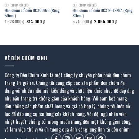
ĐÈN CHÙM CỔ ĐIỂN
ĐÈN CHÙM CỔ ĐIỂN
Đèn chùm cổ điển DCX009/3 (Rộng
Đèn chùm cổ điển DCX 9019/8A (Rộng
50cm )
80cm )
Giá
Giá
Giá
Giá
1.628.000
₫
814.000
₫
5.710.000
₫
2.855.000
₫
gốc
hiện
gốc
hiện
là:
tại
là:
tại
1.628.000 ₫.
là:
5.710.000 ₫.
là:
.
814.000 ₫.
2.855.000 ₫.
VỀ ĐÈN CHÙM XINH
Công ty Đèn Chùm Xinh là một công ty chuyên phân phối đèn chùm
trang trí giá rẻ. Chúng tôi cung cấp các sản phẩm đèn chùm đa
dạng với nhiều mẫu mã, kiểu dáng và chất liệu khác nhau để đáp ứng
nhu cầu trang trí không gian của khách hàng. Với cam kết mang
đến những sản phẩm chất lượng và giá cả hợp lý, chúng tôi luôn nỗ
lực để đáp ứng sự hài lòng của khách hàng. Với đội ngũ nhân viên
nhiệt huyết, chúng tôi mong muốn mang đến một không gian sống
và làm việc thú vị và ấn tượng qua ánh sáng lung linh từ đèn chùm