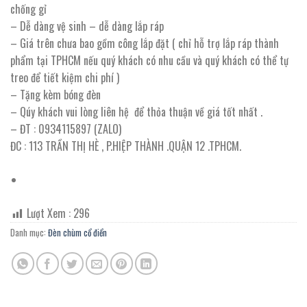
chống gỉ
– Dễ dàng vệ sinh – dễ dàng lắp ráp
– Giá trên chưa bao gồm công lắp đặt ( chỉ hỗ trợ lắp ráp thành
phẩm tại TPHCM nếu quý khách có nhu cầu và quý khách có thể tự
treo để tiết kiệm chi phí )
– Tặng kèm bóng đèn
– Qúy khách vui lòng liên hệ để thỏa thuận về giá tốt nhất .
– ĐT : 0934115897 (ZALO)
ĐC : 113 TRẦN THỊ HÈ , P.HIỆP THÀNH .QUẬN 12 .TPHCM.
Lượt Xem :
296
Danh mục:
Đèn chùm cổ điển