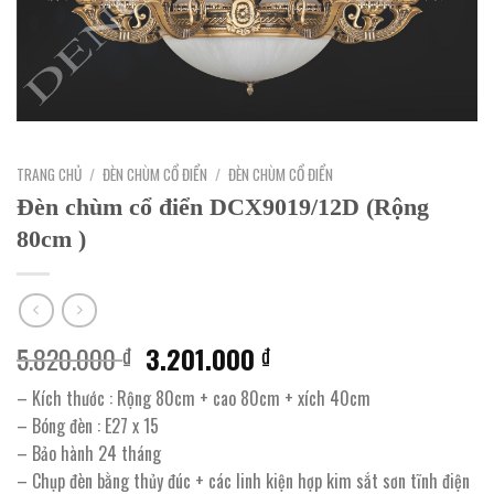
TRANG CHỦ
/
ĐÈN CHÙM CỔ ĐIỂN
/
ĐÈN CHÙM CỔ ĐIỂN
Đèn chùm cổ điển DCX9019/12D (Rộng
80cm )
Giá
Giá
5.820.000
3.201.000
₫
₫
gốc
hiện
– Kích thước : Rộng 80cm + cao 80cm + xích 40cm
là:
tại
– Bóng đèn : E27 x 15
5.820.000 ₫.
là:
– Bảo hành 24 tháng
3.201.000 ₫.
– Chụp đèn bằng thủy đúc + các linh kiện hợp kim sắt sơn tĩnh điện