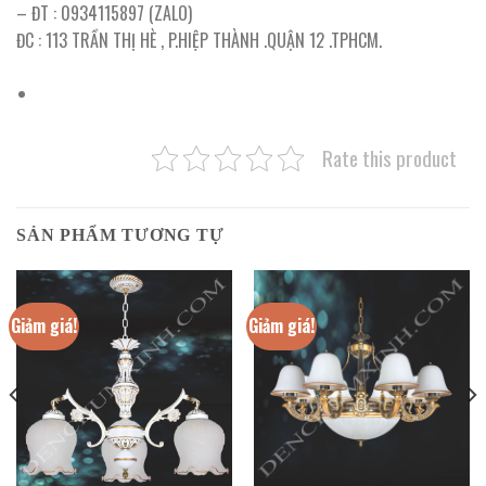
– ĐT : 0934115897 (ZALO)
ĐC : 113 TRẦN THỊ HÈ , P.HIỆP THÀNH .QUẬN 12 .TPHCM.
Rate this product
SẢN PHẨM TƯƠNG TỰ
Giảm giá!
Giảm giá!