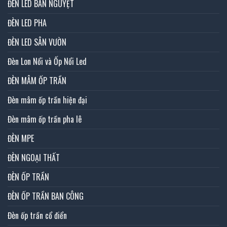
ĐÈN LED BÁN NGUYỆT
ĐÈN LED PHA
ĐÈN LED SÂN VƯỜN
Đèn Lon Nổi và Ốp Nổi Led
ĐÈN MÂM ỐP TRẦN
Đèn mâm ốp trần hiện đại
Đèn mâm ốp trần pha lê
ĐÈN MPE
ĐÈN NGOẠI THẤT
ĐÈN ỐP TRẦN
ĐÈN ỐP TRẦN BAN CÔNG
Đèn ốp trần cổ điển