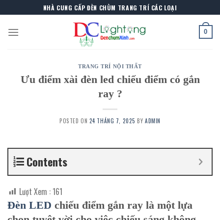
Skip
NHÀ CUNG CẤP ĐÈN CHÙM TRANG TRÍ CÁC LOẠI
to
content
0
TRANG TRÍ NỘI THẤT
Ưu điểm xài đèn led chiếu điểm có gắn
ray ?
POSTED ON
24 THÁNG 7, 2025
BY
ADMIN
Contents
Lượt Xem :
161
Đèn LED
chiếu điểm gắn ray là một lựa
chọn tuyệt vời cho việc chiếu sáng không