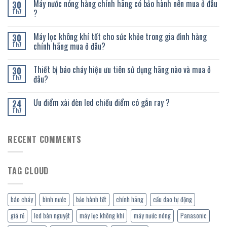
Máy nước nóng hàng chính hãng có bảo hành nên mua ở đâu
30
?
Th7
Máy lọc không khí tốt cho sức khỏe trong gia đình hàng
30
chính hãng mua ở đâu?
Th7
Thiết bị báo cháy hiệu ưu tiên sử dụng hãng nào và mua ở
30
đâu?
Th7
Ưu điểm xài đèn led chiếu điểm có gắn ray ?
24
Th7
RECENT COMMENTS
TAG CLOUD
báo cháy
bình nước
bảo hành tốt
chính hãng
cầu dao tự động
giá rẻ
led bàn nguyệt
máy lọc không khí
máy nước nóng
Panasonic