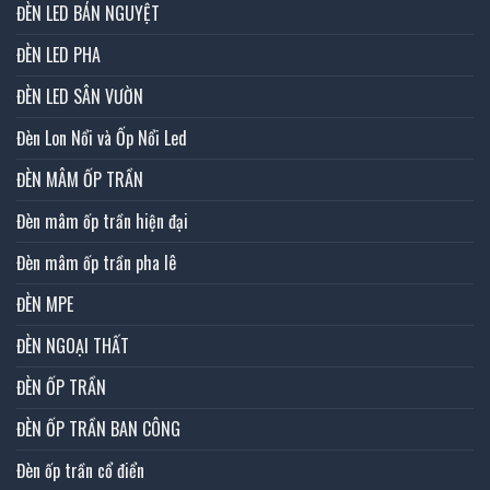
ĐÈN LED BÁN NGUYỆT
ĐÈN LED PHA
ĐÈN LED SÂN VƯỜN
Đèn Lon Nổi và Ốp Nổi Led
ĐÈN MÂM ỐP TRẦN
Đèn mâm ốp trần hiện đại
Đèn mâm ốp trần pha lê
ĐÈN MPE
ĐÈN NGOẠI THẤT
ĐÈN ỐP TRẦN
ĐÈN ỐP TRẦN BAN CÔNG
Đèn ốp trần cổ điển