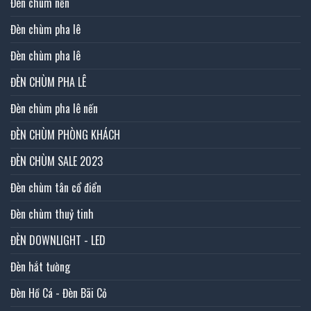
Đèn chùm nến
Đèn chùm pha lê
Đèn chùm pha lê
ĐÈN CHÙM PHA LÊ
Đèn chùm pha lê nến
ĐÈN CHÙM PHÒNG KHÁCH
ĐÈN CHÙM SALE 2023
Đèn chùm tân cổ điển
Đèn chùm thuỷ tinh
ĐÈN DOWNLIGHT - LED
Đèn hắt tường
Đèn Hồ Cá - Đèn Bãi Cỏ