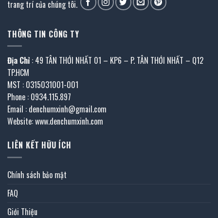
trang trí của chúng tôi.
THÔNG TIN CÔNG TY
Địa Chỉ
: 49 TÂN THỚI NHẤT 01 – KP6 – P. TÂN THỚI NHẤT – Q12
TP.HCM
MST : 0315031001-001
Phone : 0934.115.897
Email : denchumxinh@gmail.com
Website: www.denchumxinh.com
LIÊN KẾT HỮU ÍCH
Chính sách bảo mật
FAQ
Giới Thiệu