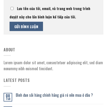
Lưu tên của tôi, email, và trang web trong trình
duyệt này cho lần bình luận kế tiếp của tôi.
ABOUT
Lorem ipsum dolor sit amet, consectetuer adipiscing elit, sed diam
nonummy nibh euismod tincidunt.
LATEST POSTS
Bình đun sôi hàng chính hãng giá rẻ nên mua ở đâu ?
08
Th8