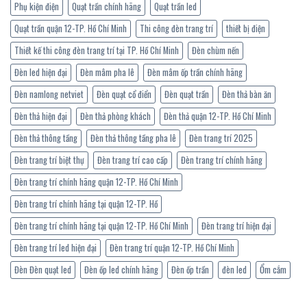
Phụ kiện điện
Quạt trần chính hãng
Quạt trần led
Quạt trần quận 12-TP. Hồ Chí Minh
Thi công đèn trang trí
thiết bị điện
Thiết kế thi công đèn trang trí tại TP. Hồ Chí Minh
Đèn chùm nến
Đèn led hiện đại
Đèn mâm pha lê
Đèn mâm ốp trần chính hãng
Đèn namlong netviet
Đèn quạt cổ điển
Đèn quạt trần
Đèn thả bàn ăn
Đèn thả hiện đại
Đèn thả phòng khách
Đèn thả quận 12-TP. Hồ Chí Minh
Đèn thả thông tầng
Đèn thả thông tầng pha lê
Đèn trang trí 2025
Đèn trang trí biệt thự
Đèn trang trí cao cấp
Đèn trang trí chính hãng
Đèn trang trí chính hãng quận 12-TP. Hồ Chí Minh
Đèn trang trí chính hãng tại quận 12-TP. Hồ
Đèn trang trí chính hãng tại quận 12-TP. Hồ Chí Minh
Đèn trang trí hiện đại
Đèn trang trí led hiện đại
Đèn trang trí quận 12-TP. Hồ Chí Minh
Đèn Đèn quạt led
Đèn ốp led chính hãng
Đèn ốp trần
đèn led
Ổm cắm