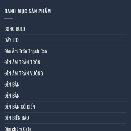
DANH MỤC SẢN PHẨM
BÓNG BULD
DÂY LED
Đèn Âm Trần Thạch Cao
ĐÈN ÂM TRẦN TRÒN
ĐÈN ÂM TRẦN VUÔNG
ĐÈN BÀN
ĐÈN BÀN
ĐÈN BÀN CỔ ĐIỂN
ĐÈN BIỂN BÁO
Đèn chùm Cafe