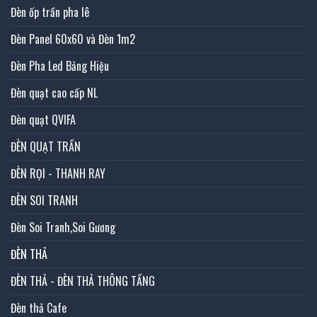
Đèn ốp trần pha lê
Đèn Panel 60x60 và Đèn 1m2
Đèn Pha Led Bảng Hiệu
Đèn quạt cao cấp NL
Đèn quạt QVIFA
ĐÈN QUẠT TRẦN
ĐÈN RỌI - THANH RAY
ĐÈN SOI TRANH
Đèn Soi Tranh,Soi Gương
ĐÈN THẢ
ĐÈN THẢ - ĐÈN THẢ THÔNG TẦNG
Đèn thả Cafe