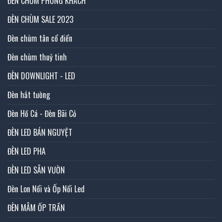
ĐÈN CHÙM PHÒNG KHÁCH
ĐÈN CHÙM SALE 2023
Đèn chùm tân cổ điển
Đèn chùm thuỷ tinh
ĐÈN DOWNLIGHT - LED
Đèn hắt tường
Đèn Hồ Cá - Đèn Bãi Cỏ
ĐÈN LED BÁN NGUYỆT
ĐÈN LED PHA
ĐÈN LED SÂN VƯỜN
Đèn Lon Nổi và Ốp Nổi Led
ĐÈN MÂM ỐP TRẦN