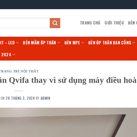
TRANG CHỦ
GIỚI THIỆU
ĐÈN
HT – LED
ĐÈN MÂM ỐP TRẦN
ĐÈN MPE
ĐÈN ỐP TRẦN BAN CÔNG
Í 2024
TRANG TRÍ NỘI THẤT
ần Qvifa thay vì sử dụng máy điều hoà
 ON
26 THÁNG 3, 2024
BY
ADMIN