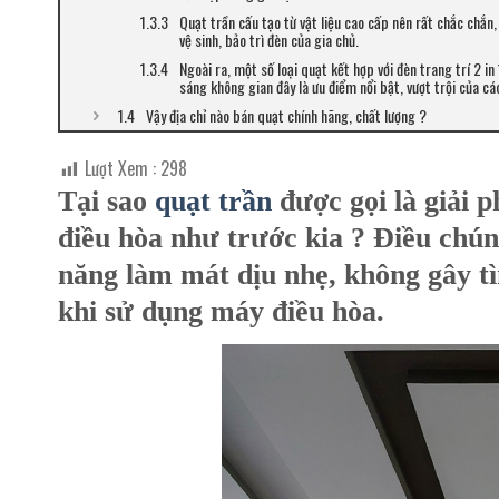
Quạt trần cấu tạo từ vật liệu cao cấp nên rất chắc chắn,
vệ sinh, bảo trì đèn của gia chủ.
Ngoài ra, một số loại quạt kết hợp với đèn trang trí 2 in
sáng không gian đây là ưu điểm nổi bật, vượt trội của cá
Vậy địa chỉ nào bán quạt chính hãng, chất lượng ?
Lượt Xem :
298
Tại sao
quạt trần
được gọi là giải 
điều hòa như trước kia ? Điều chún
năng làm mát dịu nhẹ, không gây tì
khi sử dụng máy điều hòa.