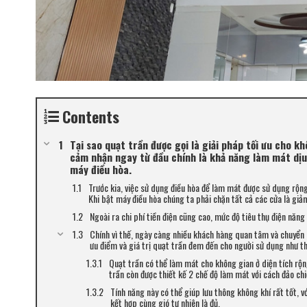
Contents
Tại sao quạt trần được gọi là giải pháp tối ưu cho k
cảm nhận ngay từ đầu chính là khả năng làm mát dịu
máy điều hòa.
Trước kia, việc sử dụng điều hòa để làm mát được sử dụng rộng 
Khi bật máy điều hòa chúng ta phải chặn tất cả các cửa là giả
Ngoài ra chi phí tiền điện cũng cao, mức độ tiêu thụ điện năn
Chính vì thế, ngày càng nhiều khách hàng quan tâm và chuyển
ưu điểm và giá trị quạt trần đem đến cho người sử dụng như t
Quạt trần có thể làm mát cho không gian ở diện tích rộng
trần còn được thiết kế 2 chế độ làm mát với cách đảo chi
Tính năng này có thể giúp lưu thông không khí rất tốt, v
kết hợp cùng gió tự nhiên là đủ.