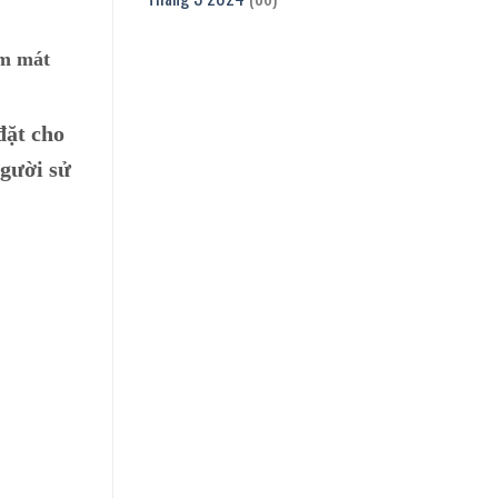
àm mát
đặt cho
người sử