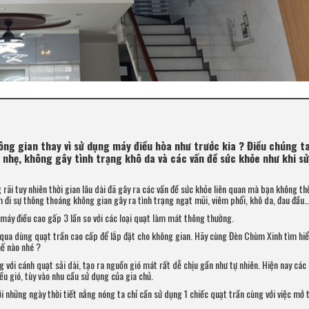
hông gian thay vì sử dụng máy điều hòa như trước kia ? Điều chúng t
 nhẹ, không gây tình trạng khô da và các vấn đề sức khỏe như khi s
rãi tuy nhiên thời gian lâu dài đã gây ra các vấn đề sức khỏe liên quan mà bạn không th
m đi sự thông thoáng không gian gây ra tình trạng ngạt mũi, viêm phổi, khô da, đau đầu
g máy điều cao gấp 3 lần so với các loại quạt làm mát thông thường.
 qua dùng quạt trần cao cấp để lắp đặt cho không gian. Hãy cùng Đèn Chùm Xinh tìm hi
hế nào nhé ?
 với cánh quạt sải dài, tạo ra nguồn gió mát rất dễ chịu gần như tự nhiên. Hiện nay các 
ều gió, tùy vào nhu cầu sử dụng của gia chủ.
ới những ngày thời tiết nắng nóng ta chỉ cần sử dụng 1 chiếc quạt trần cùng với việc mở