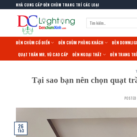
Skip
NHÀ CUNG CẤP ĐÈN CHÙM TRANG TRÍ CÁC LOẠI
to
content
Tìm
kiếm:
ĐÈN CHÙM CỔ ĐIỂN
ĐÈN CHÙM PHÒNG KHÁCH
ĐÈN DOWNLIG
QUẠT TRẦN MR. VŨ CAO CẤP
ĐÈN NGOẠI THẤT
ĐÈN TRANG TR
Tại sao bạn nên chọn quạt tr
POSTED
26
Th3