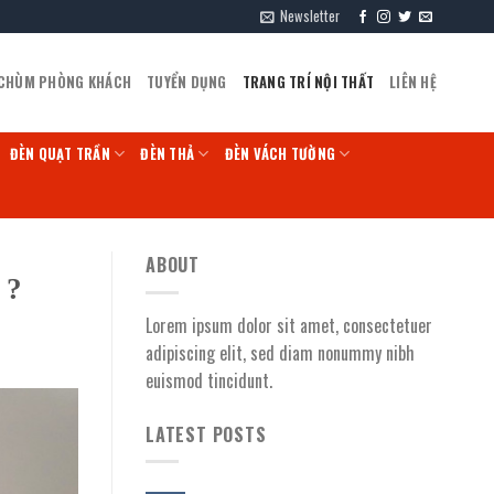
Newsletter
 CHÙM PHÒNG KHÁCH
TUYỂN DỤNG
TRANG TRÍ NỘI THẤT
LIÊN HỆ
ĐÈN QUẠT TRẦN
ĐÈN THẢ
ĐÈN VÁCH TƯỜNG
ABOUT
 ?
Lorem ipsum dolor sit amet, consectetuer
adipiscing elit, sed diam nonummy nibh
euismod tincidunt.
LATEST POSTS