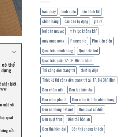
báo cháy
bình nước
bảo hành tốt
chính hãng
cầu dao tự động
giá rẻ
led bàn nguyệt
máy lọc không khí
máy nước nóng
Panasonic
Phụ kiện điện
Quạt trần chính hãng
Quạt trần led
Quạt trần quận 12-TP. Hồ Chí Minh
a có thể
ử dụng
Thi công đèn trang trí
thiết bị điện
Thiết kế thi công đèn trang trí tại TP. Hồ Chí Minh
ể nhận biết.
…vvvv
Đèn chùm nến
Đèn led hiện đại
Đèn mâm pha lê
Đèn mâm ốp trần chính hãng
ểu một số
Đèn namlong netviet
Đèn quạt cổ điển
loại quạt
Đèn quạt trần
Đèn thả bàn ăn
Đèn thả hiện đại
Đèn thả phòng khách
 thông cửa