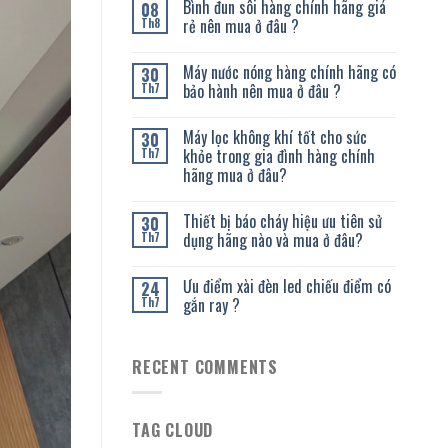
Bình đun sôi hàng chính hãng giá
08
rẻ nên mua ở đâu ?
Th8
Máy nước nóng hàng chính hãng có
30
bảo hành nên mua ở đâu ?
Th7
Máy lọc không khí tốt cho sức
30
khỏe trong gia đình hàng chính
Th7
hãng mua ở đâu?
Thiết bị báo cháy hiệu ưu tiên sử
30
dụng hãng nào và mua ở đâu?
Th7
Ưu điểm xài đèn led chiếu điểm có
24
gắn ray ?
Th7
RECENT COMMENTS
TAG CLOUD