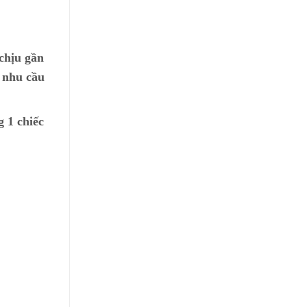
 chịu gần
o nhu cầu
g 1 chiếc