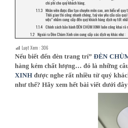
chi phí cho quý khách hàng.
Nhân viên được đào tạo chuyên môn cao, am hiểu về quy t
Thời gian thi công nhanh chóng, tuỳ vào yêu cầu của quý
việc” nhằm cung cấp đến quý khách hàng dịch vụ tốt nhấ
Chính sách bảo hành ĐÈN CHÙM XINH luôn công khai rõ rà
Ngoài ra Đèn Chùm Xinh còn cung cấp các dịch vụ khác như :
Lượt Xem :
306
Nếu biết đến đèn trang trí”
ĐÈN CHÙM
hàng kém chất lượng… đó là những câu
XINH
được nghe rất nhiều từ quý khác
như thế? Hãy xem hết bài viết dưới đây 