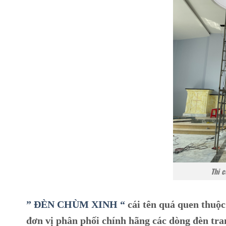
Thi c
” ĐÈN CHÙM XINH “
cái tên quá quen thuộc
đơn vị phân phối chính hãng các dòng đèn tra