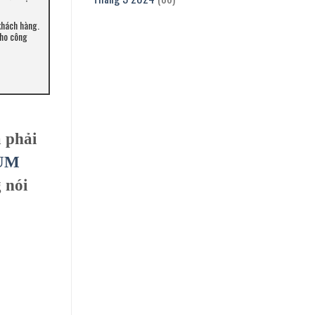
khách hàng.
cho công
 phải
ÙM
 nói