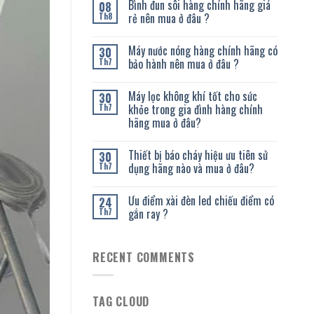
Bình đun sôi hàng chính hãng giá
08
rẻ nên mua ở đâu ?
Th8
Máy nước nóng hàng chính hãng có
30
bảo hành nên mua ở đâu ?
Th7
Máy lọc không khí tốt cho sức
30
khỏe trong gia đình hàng chính
Th7
hãng mua ở đâu?
Thiết bị báo cháy hiệu ưu tiên sử
30
dụng hãng nào và mua ở đâu?
Th7
Ưu điểm xài đèn led chiếu điểm có
24
gắn ray ?
Th7
RECENT COMMENTS
TAG CLOUD