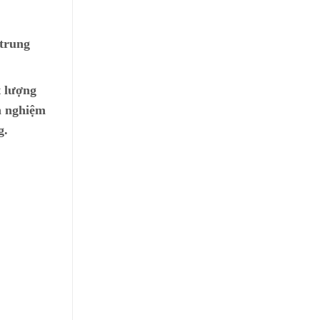
 trung
t lượng
h nghiệm
g.