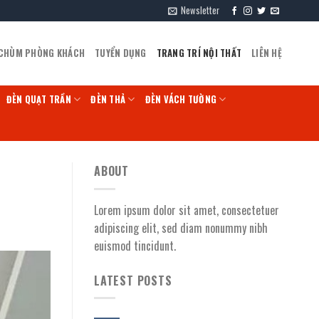
Newsletter
 CHÙM PHÒNG KHÁCH
TUYỂN DỤNG
TRANG TRÍ NỘI THẤT
LIÊN HỆ
ĐÈN QUẠT TRẦN
ĐÈN THẢ
ĐÈN VÁCH TƯỜNG
ABOUT
Lorem ipsum dolor sit amet, consectetuer
adipiscing elit, sed diam nonummy nibh
euismod tincidunt.
LATEST POSTS