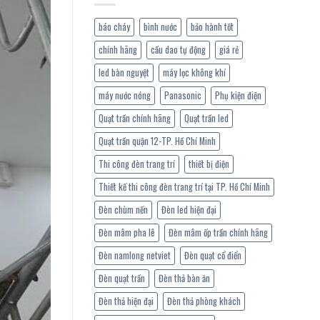
báo cháy
bình nước
bảo hành tốt
chính hãng
cầu dao tự động
giá rẻ
led bàn nguyệt
máy lọc không khí
máy nước nóng
Panasonic
Phụ kiện điện
Quạt trần chính hãng
Quạt trần led
Quạt trần quận 12-TP. Hồ Chí Minh
Thi công đèn trang trí
thiết bị điện
Thiết kế thi công đèn trang trí tại TP. Hồ Chí Minh
Đèn chùm nến
Đèn led hiện đại
Đèn mâm pha lê
Đèn mâm ốp trần chính hãng
Đèn namlong netviet
Đèn quạt cổ điển
Đèn quạt trần
Đèn thả bàn ăn
Đèn thả hiện đại
Đèn thả phòng khách