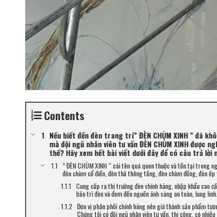
Contents
Nếu biết đến đèn trang trí” ĐÈN CHÙM XINH ” đã kh
mà đội ngũ nhân viên tư vấn ĐÈN CHÙM XINH được ngh
thế? Hãy xem hết bài viết dưới đây để có câu trả lời 
​” ĐÈN CHÙM XINH “ cái tên quá quen thuộc và tồn tại trong ng
đèn chùm cổ điển, đèn thả thông tầng, đèn chùm đồng, đèn ốp 
Cung cấp ra thị trường đèn chính hãng, nhập khẩu cao cấp
bảo trì đèn và đem đến nguồn ánh sáng an toàn, lung linh
Đơn vị phân phối chính hãng nên giá thành sản phẩm tươn
Chúng tôi có đội ngũ nhân viên tư vấn, thi công, có nhiề