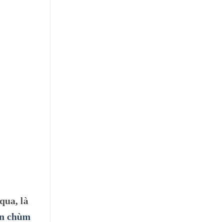
qua, là
n chùm