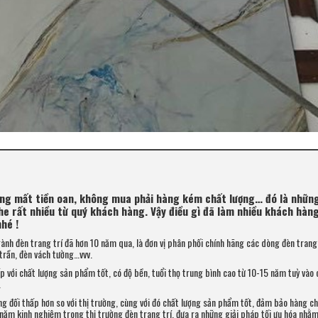
ông mất tiền oan, không mua phải hàng kém chất lượng… đó là những
e rất nhiều từ quý khách hàng. Vậy điều gì đã làm nhiều khách hàng
nhé !
ành đèn trang trí đã hơn 10 năm qua, là đơn vị phân phối chính hãng các dòng đèn trang 
trần, đèn vách tường…vvv.
 với chất lượng sản phẩm tốt, có độ bền, tuổi thọ trung bình cao từ 10-15 năm tuỳ vào 
.
g đối thấp hơn so với thị trường, cùng với đó chất lượng sản phẩm tốt, đảm bảo hàng ch
u năm kinh nghiệm trong thị trường đèn trang trí, đưa ra những giải pháp tối ưu hóa nhằm