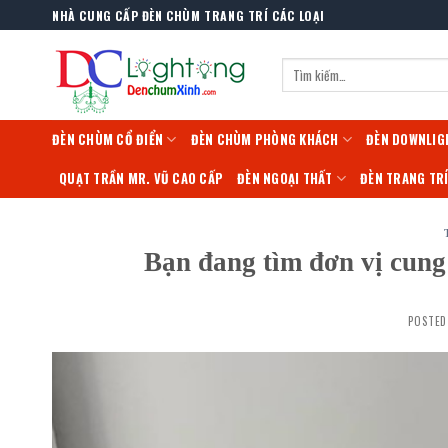
Skip
NHÀ CUNG CẤP ĐÈN CHÙM TRANG TRÍ CÁC LOẠI
to
content
Tìm
kiếm:
ĐÈN CHÙM CỔ ĐIỂN
ĐÈN CHÙM PHÒNG KHÁCH
ĐÈN DOWNLIG
QUẠT TRẦN MR. VŨ CAO CẤP
ĐÈN NGOẠI THẤT
ĐÈN TRANG TR
Bạn đang tìm đơn vị cung c
POSTE