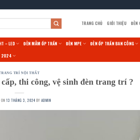
TRANG CHỦ
GIỚI THIỆU
ĐÈN
HT – LED
ĐÈN MÂM ỐP TRẦN
ĐÈN MPE
ĐÈN ỐP TRẦN BAN CÔNG
Í 2024
TRANG TRÍ NỘI THẤT
ấp, thi công, vệ sinh đèn trang trí ?
D ON
13 THÁNG 3, 2024
BY
ADMIN