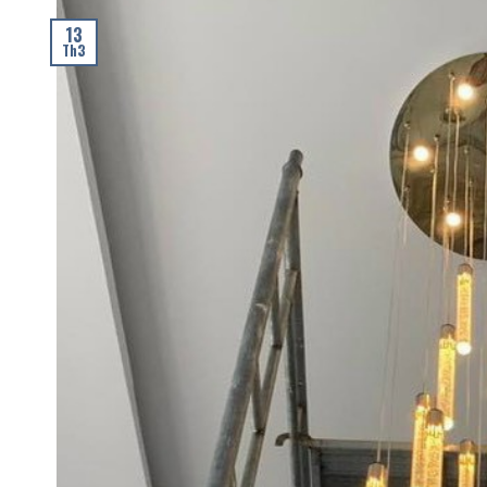
13
Th3