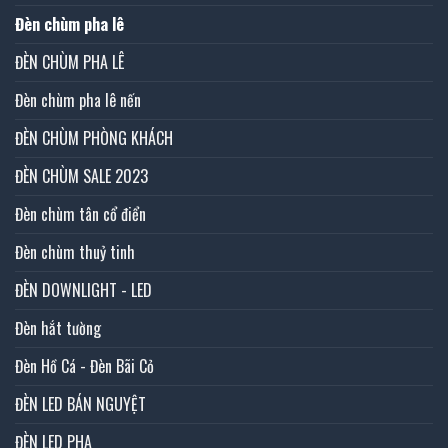
Đèn chùm pha lê
ĐÈN CHÙM PHA LÊ
Đèn chùm pha lê nến
ĐÈN CHÙM PHÒNG KHÁCH
ĐÈN CHÙM SALE 2023
Đèn chùm tân cổ điển
Đèn chùm thuỷ tinh
ĐÈN DOWNLIGHT - LED
Đèn hắt tường
Đèn Hồ Cá - Đèn Bãi Cỏ
ĐÈN LED BÁN NGUYỆT
ĐÈN LED PHA