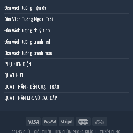
Đèn vách tường hiện đại
Đèn Vách Tường Ngoài Trời
Đèn vách tường thuỷ tinh
Đèn vách tường tranh led
Đèn vách tường tranh màu
PHỤ KIỆN ĐIỆN
QUẠT HÚT
QUẠT TRẦN - ĐÈN QUẠT TRẦN
QUẠT TRẦN MR. VŨ CAO CẤP
TRANG CHỦ
GIỚI THIỆU
ĐÈN CHÙM PHÒNG KHÁCH
TUYỂN DỤNG