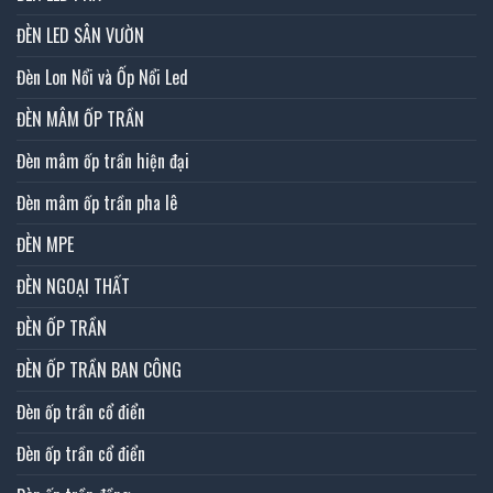
ĐÈN LED SÂN VƯỜN
Đèn Lon Nổi và Ốp Nổi Led
ĐÈN MÂM ỐP TRẦN
Đèn mâm ốp trần hiện đại
Đèn mâm ốp trần pha lê
ĐÈN MPE
ĐÈN NGOẠI THẤT
ĐÈN ỐP TRẦN
ĐÈN ỐP TRẦN BAN CÔNG
Đèn ốp trần cổ điển
Đèn ốp trần cổ điển