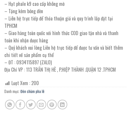
– Hạt phale k9 cao cấp không mờ
– Tặng kèm bóng đèn
– Liên hệ trực tiếp để thỏa thuận giá và quy trình lắp đặt tại
TPHCM
– Giao hàng toàn quốc với hình thức COD giao tận nhà và thanh
toán khi nhận được hàng
– Quý khách vui lòng Liên hệ trực tiếp để được tư vấn và biết thêm
chi tiết về sản phẩm cụ thể
– ĐT : 0934115897 (ZALO)
Địa Chỉ VP : 113 TRẦN THỊ HÈ , P.HIỆP THÀNH .QUẬN 12 .TPHCM
Lượt Xem :
200
Danh mục:
Đèn chùm pha lê