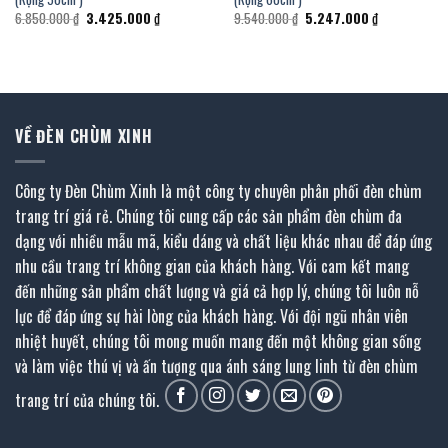
Giá
Giá
Giá
Giá
6.850.000
₫
3.425.000
₫
9.540.000
₫
5.247.000
₫
gốc
hiện
gốc
hiện
là:
tại
là:
tại
6.850.000 ₫.
là:
9.540.000 ₫.
là:
 ₫.
3.425.000 ₫.
5.247.000 ₫.
VỀ ĐÈN CHÙM XINH
Công ty Đèn Chùm Xinh là một công ty chuyên phân phối đèn chùm
trang trí giá rẻ. Chúng tôi cung cấp các sản phẩm đèn chùm đa
dạng với nhiều mẫu mã, kiểu dáng và chất liệu khác nhau để đáp ứng
nhu cầu trang trí không gian của khách hàng. Với cam kết mang
đến những sản phẩm chất lượng và giá cả hợp lý, chúng tôi luôn nỗ
lực để đáp ứng sự hài lòng của khách hàng. Với đội ngũ nhân viên
nhiệt huyết, chúng tôi mong muốn mang đến một không gian sống
và làm việc thú vị và ấn tượng qua ánh sáng lung linh từ đèn chùm
trang trí của chúng tôi.