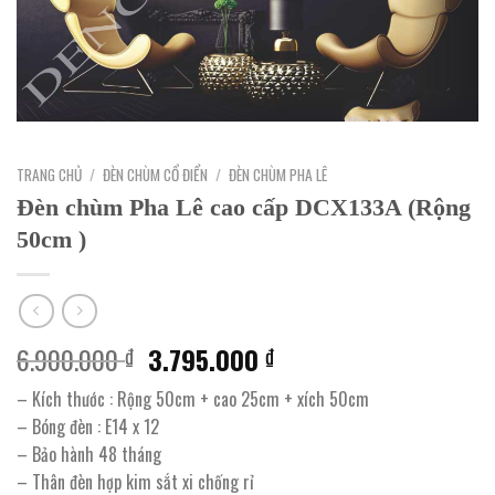
TRANG CHỦ
/
ĐÈN CHÙM CỔ ĐIỂN
/
ĐÈN CHÙM PHA LÊ
Đèn chùm Pha Lê cao cấp DCX133A (Rộng
50cm )
Giá
Giá
6.900.000
3.795.000
₫
₫
gốc
hiện
– Kích thước : Rộng 50cm + cao 25cm + xích 50cm
là:
tại
– Bóng đèn : E14 x 12
6.900.000 ₫.
là:
– Bảo hành 48 tháng
3.795.000 ₫.
– Thân đèn hợp kim sắt xi chống rỉ