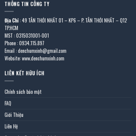
THÔNG TIN CÔNG TY
Địa Chỉ
: 49 TÂN THỚI NHẤT 01 – KP6 – P. TÂN THỚI NHẤT – Q12
TP.HCM
MST : 0315031001-001
Phone : 0934.115.897
Email : denchumxinh@gmail.com
Website: www.denchumxinh.com
LIÊN KẾT HỮU ÍCH
Chính sách bảo mật
FAQ
Giới Thiệu
Liên Hệ