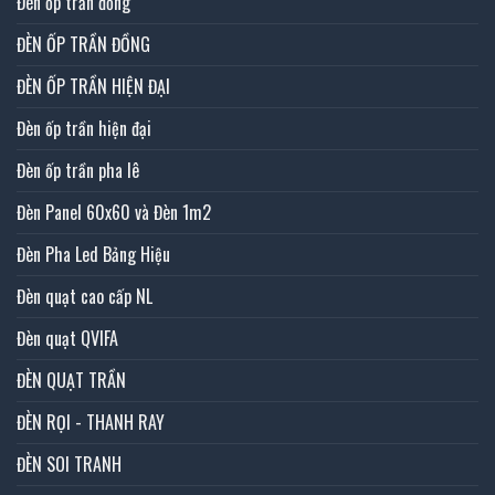
Đèn ốp trần đồng
ĐÈN ỐP TRẦN ĐỒNG
ĐÈN ỐP TRẦN HIỆN ĐẠI
Đèn ốp trần hiện đại
Đèn ốp trần pha lê
Đèn Panel 60x60 và Đèn 1m2
Đèn Pha Led Bảng Hiệu
Đèn quạt cao cấp NL
Đèn quạt QVIFA
ĐÈN QUẠT TRẦN
ĐÈN RỌI - THANH RAY
ĐÈN SOI TRANH