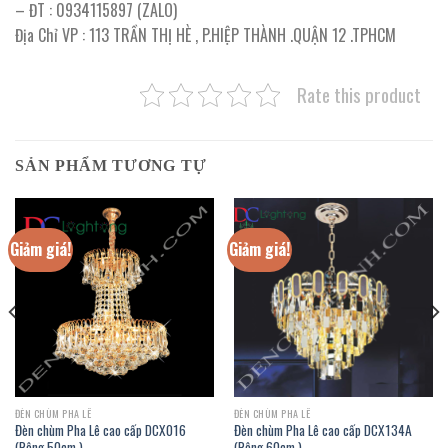
– ĐT : 0934115897 (ZALO)
Địa Chỉ VP : 113 TRẦN THỊ HÈ , P.HIỆP THÀNH .QUẬN 12 .TPHCM
Rate this product
SẢN PHẨM TƯƠNG TỰ
Giảm giá!
Giảm giá!
ĐÈN CHÙM PHA LÊ
ĐÈN CHÙM PHA LÊ
Đèn chùm Pha Lê cao cấp DCX016
Đèn chùm Pha Lê cao cấp DCX134A
(Rộng 50cm )
(Rộng 60cm )