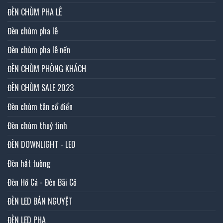
ĐÈN CHÙM PHA LÊ
Đèn chùm pha lê
Đèn chùm pha lê nến
ĐÈN CHÙM PHÒNG KHÁCH
ĐÈN CHÙM SALE 2023
Đèn chùm tân cổ điển
Đèn chùm thuỷ tinh
ĐÈN DOWNLIGHT - LED
Đèn hắt tường
Đèn Hồ Cá - Đèn Bãi Cỏ
ĐÈN LED BÁN NGUYỆT
ĐÈN LED PHA