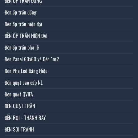
ĐÈN ỐP TRẦN ĐỒNG
Đèn ốp trần đồng
Đèn ốp trần hiện đại
ĐÈN ỐP TRẦN HIỆN ĐẠI
Đèn ốp trần pha lê
Đèn Panel 60x60 và Đèn 1m2
Đèn Pha Led Bảng Hiệu
Đèn quạt cao cấp NL
Đèn quạt QVIFA
ĐÈN QUẠT TRẦN
ĐÈN RỌI - THANH RAY
ĐÈN SOI TRANH