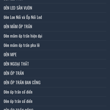
ĐÈN LED SÂN VƯỜN
Đèn Lon Nổi và Ốp Nổi Led
ĐÈN MÂM ỐP TRẦN
Đèn mâm ốp trần hiện đại
Đèn mâm ốp trần pha lê
ĐÈN MPE
ĐÈN NGOẠI THẤT
ĐÈN ỐP TRẦN
ĐÈN ỐP TRẦN BAN CÔNG
Đèn ốp trần cổ điển
Đèn ốp trần cổ điển