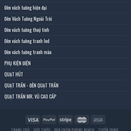
Đèn vách tường hiện đại
Đèn Vách Tường Ngoài Trời
Đèn vách tường thuỷ tinh
Đèn vách tường tranh led
Đèn vách tường tranh màu
PHỤ KIỆN ĐIỆN
QUẠT HÚT
QUẠT TRẦN - ĐÈN QUẠT TRẦN
QUẠT TRẦN MR. VŨ CAO CẤP
TRANG CHỦ
GIỚI THIỆU
ĐÈN CHÙM PHÒNG KHÁCH
TUYỂN DỤNG