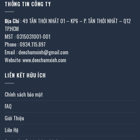
THÔNG TIN CÔNG TY
Địa Chỉ
: 49 TÂN THỚI NHẤT 01 – KP6 – P. TÂN THỚI NHẤT – Q12
TP.HCM
MST : 0315031001-001
Phone : 0934.115.897
Email : denchumxinh@gmail.com
Website: www.denchumxinh.com
LIÊN KẾT HỮU ÍCH
Chính sách bảo mật
FAQ
Giới Thiệu
Liên Hệ