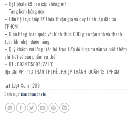
– Hạt phale k9 cao cấp không mờ
– Tặng kèm bóng đèn
– Liên hệ trực tiếp để thỏa thuận giá và quy trình lắp đặt tại
TPHCM
– Giao hàng toàn quốc với hình thức COD giao tận nhà và thanh
toán khi nhận được hàng
– Quý khách vui lòng Liên hệ trực tiếp để được tư vấn và biết thêm
chi tiết về sản phẩm cụ thể
– ĐT : 0934115897 (ZALO)
Địa Chỉ VP : 113 TRẦN THỊ HÈ , P.HIỆP THÀNH .QUẬN 12 .TPHCM
Lượt Xem :
206
Danh mục:
Đèn chùm pha lê