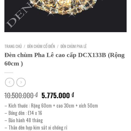
TRANG CHỦ
/
ĐÈN CHÙM CỔ ĐIỂN
/
ĐÈN CHÙM PHA LÊ
Đèn chùm Pha Lê cao cấp DCX133B (Rộng
60cm )
Giá
Giá
10.500.000
5.775.000
₫
₫
gốc
hiện
– Kích thước : Rộng 60cm + cao 30cm + xích 50cm
là:
tại
– Bóng đèn : E14 x 16
10.500.000 ₫.
là:
– Bảo hành 48 tháng
5.775.000 ₫.
– Thân đèn hợp kim sắt xi chống rỉ