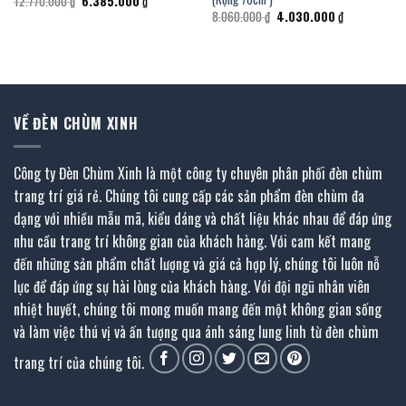
Giá
Giá
12.770.000
₫
6.385.000
₫
gốc
hiện
Giá
Giá
8.060.000
₫
4.030.000
₫
là:
tại
gốc
hiện
12.770.000 ₫.
là:
là:
tại
6.385.000 ₫.
8.060.000 ₫.
là:
₫.
4.030.000 ₫.
VỀ ĐÈN CHÙM XINH
Công ty Đèn Chùm Xinh là một công ty chuyên phân phối đèn chùm
trang trí giá rẻ. Chúng tôi cung cấp các sản phẩm đèn chùm đa
dạng với nhiều mẫu mã, kiểu dáng và chất liệu khác nhau để đáp ứng
nhu cầu trang trí không gian của khách hàng. Với cam kết mang
đến những sản phẩm chất lượng và giá cả hợp lý, chúng tôi luôn nỗ
lực để đáp ứng sự hài lòng của khách hàng. Với đội ngũ nhân viên
nhiệt huyết, chúng tôi mong muốn mang đến một không gian sống
và làm việc thú vị và ấn tượng qua ánh sáng lung linh từ đèn chùm
trang trí của chúng tôi.