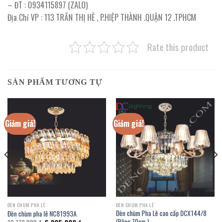
– ĐT : 0934115897 (ZALO)
Địa Chỉ VP : 113 TRẦN THỊ HÈ , P.HIỆP THÀNH .QUẬN 12 .TPHCM
Rate this product
SẢN PHẨM TƯƠNG TỰ
Giảm giá!
Giảm giá!
ĐÈN CHÙM PHA LÊ
ĐÈN CHÙM PHA LÊ
Đèn chùm Pha Lê cao cấp DCX144/8
Đèn chùm pha lê NC81993A
(Rộng 70cm )