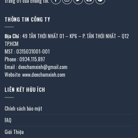
trang trí của chúng tôi.
THÔNG TIN CÔNG TY
Địa Chỉ
: 49 TÂN THỚI NHẤT 01 – KP6 – P. TÂN THỚI NHẤT – Q12
TP.HCM
MST : 0315031001-001
Phone : 0934.115.897
Email : denchumxinh@gmail.com
Website: www.denchumxinh.com
LIÊN KẾT HỮU ÍCH
Chính sách bảo mật
FAQ
Giới Thiệu