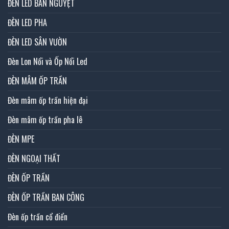
ĐÈN LED BÁN NGUYỆT
ĐÈN LED PHA
ĐÈN LED SÂN VƯỜN
Đèn Lon Nổi và Ốp Nổi Led
ĐÈN MÂM ỐP TRẦN
Đèn mâm ốp trần hiện đại
Đèn mâm ốp trần pha lê
ĐÈN MPE
ĐÈN NGOẠI THẤT
ĐÈN ỐP TRẦN
ĐÈN ỐP TRẦN BAN CÔNG
Đèn ốp trần cổ điển