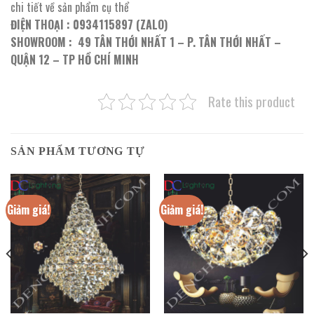
chi tiết về sản phẩm cụ thể
ĐIỆN THOẠI : 0934115897 (ZALO)
SHOWROOM : 49 TÂN THỚI NHẤT 1 – P. TÂN THỚI NHẤT –
QUẬN 12 – TP HỒ CHÍ MINH
Rate this product
SẢN PHẨM TƯƠNG TỰ
Giảm giá!
Giảm giá!