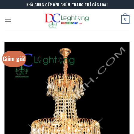
Skip
NHÀ CUNG CẤP ĐÈN CHÙM TRANG TRÍ CÁC LOẠI
to
content
0
Giảm giá!