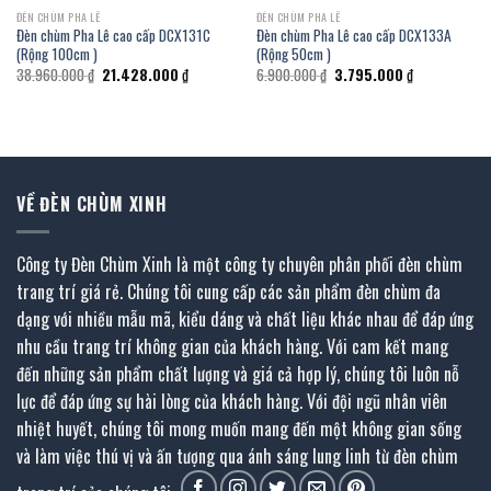
ĐÈN CHÙM PHA LÊ
ĐÈN CHÙM PHA LÊ
Đèn chùm Pha Lê cao cấp DCX131C
Đèn chùm Pha Lê cao cấp DCX133A
(Rộng 100cm )
(Rộng 50cm )
Giá
Giá
Giá
Giá
38.960.000
₫
21.428.000
₫
6.900.000
₫
3.795.000
₫
gốc
hiện
gốc
hiện
là:
tại
là:
tại
38.960.000 ₫.
là:
6.900.000 ₫.
là:
₫.
21.428.000 ₫.
3.795.000 ₫.
VỀ ĐÈN CHÙM XINH
Công ty Đèn Chùm Xinh là một công ty chuyên phân phối đèn chùm
trang trí giá rẻ. Chúng tôi cung cấp các sản phẩm đèn chùm đa
dạng với nhiều mẫu mã, kiểu dáng và chất liệu khác nhau để đáp ứng
nhu cầu trang trí không gian của khách hàng. Với cam kết mang
đến những sản phẩm chất lượng và giá cả hợp lý, chúng tôi luôn nỗ
lực để đáp ứng sự hài lòng của khách hàng. Với đội ngũ nhân viên
nhiệt huyết, chúng tôi mong muốn mang đến một không gian sống
và làm việc thú vị và ấn tượng qua ánh sáng lung linh từ đèn chùm