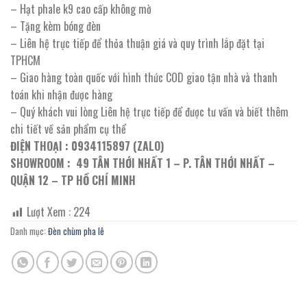
– Hạt phale k9 cao cấp không mờ
– Tặng kèm bóng đèn
– Liên hệ trực tiếp để thỏa thuận giá và quy trình lắp đặt tại
TPHCM
– Giao hàng toàn quốc với hình thức COD giao tận nhà và thanh
toán khi nhận được hàng
– Quý khách vui lòng Liên hệ trực tiếp để được tư vấn và biết thêm
chi tiết về sản phẩm cụ thể
ĐIỆN THOẠI : 0934115897 (ZALO)
SHOWROOM : 49 TÂN THỚI NHẤT 1 – P. TÂN THỚI NHẤT –
QUẬN 12 – TP HỒ CHÍ MINH
Lượt Xem :
224
Danh mục:
Đèn chùm pha lê