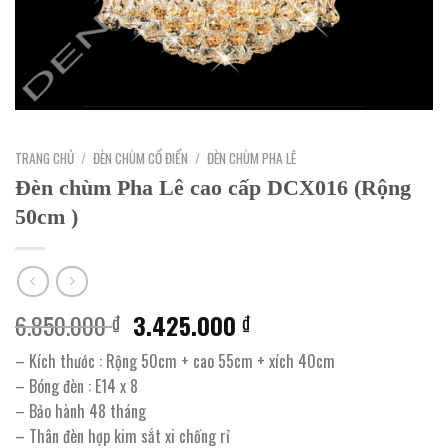
TRANG CHỦ
/
ĐÈN CHÙM CỔ ĐIỂN
/
ĐÈN CHÙM PHA LÊ
Đèn chùm Pha Lê cao cấp DCX016 (Rộng
50cm )
Giá
Giá
6.850.000
3.425.000
₫
₫
gốc
hiện
– Kích thước : Rộng 50cm + cao 55cm + xích 40cm
là:
tại
– Bóng đèn : E14 x 8
6.850.000 ₫.
là:
– Bảo hành 48 tháng
3.425.000 ₫.
– Thân đèn hợp kim sắt xi chống rỉ