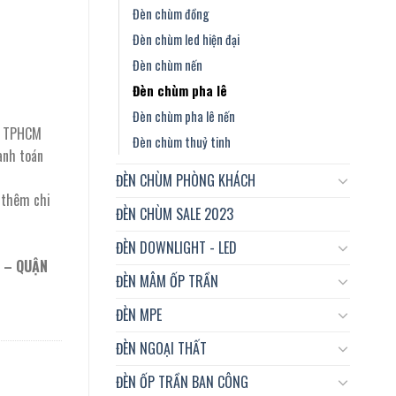
Đèn chùm đồng
Đèn chùm led hiện đại
Đèn chùm nến
Đèn chùm pha lê
Đèn chùm pha lê nến
ại TPHCM
Đèn chùm thuỷ tinh
anh toán
ĐÈN CHÙM PHÒNG KHÁCH
t thêm chi
ĐÈN CHÙM SALE 2023
ĐÈN DOWNLIGHT - LED
 – QUẬN
ĐÈN MÂM ỐP TRẦN
ĐÈN MPE
ĐÈN NGOẠI THẤT
ĐÈN ỐP TRẦN BAN CÔNG