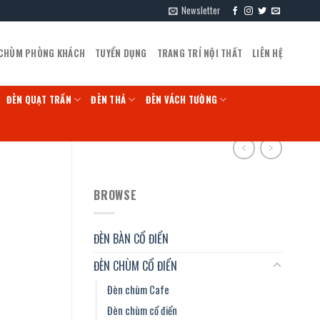
Newsletter
 CHÙM PHÒNG KHÁCH
TUYỂN DỤNG
TRANG TRÍ NỘI THẤT
LIÊN HỆ
ĐÈN QUẠT TRẦN
ĐÈN THẢ
ĐÈN VÁCH TƯỜNG
BROWSE
ĐÈN BÀN CỔ ĐIỂN
ĐÈN CHÙM CỔ ĐIỂN
Đèn chùm Cafe
Đèn chùm cổ điển