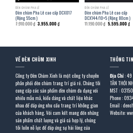
ĐÈN CHÙM PHA LÊ
ĐÈN CHÙM PHA LÊ
33A
Đèn chùm Pha Lê cao cấp DCX017
Đèn chùm Pha Lê cao cấp
(Rộng 55cm )
DCX144/10+5 (Rộng 80cm )
Giá
Giá
Giá
G
7.910.000
₫
3.955.000
₫
11.190.000
₫
5.595.000
₫
gốc
hiện
gốc
h
là:
tại
là:
tạ
7.910.000 ₫.
là:
11.190.000 ₫.
là
.000 ₫.
3.955.000 ₫.
5
VỀ ĐÈN CHÙM XINH
THÔNG TIN
Công ty Đèn Chùm Xinh là một công ty chuyên
Địa Chỉ
: 49
phân phối đèn chùm trang trí giá rẻ. Chúng tôi
TÂN THỚI N
cung cấp các sản phẩm đèn chùm đa dạng với
MST : 0315
nhiều mẫu mã, kiểu dáng và chất liệu khác
Phone : 093
nhau để đáp ứng nhu cầu trang trí không gian
Email : den
của khách hàng. Với cam kết mang đến những
Website: ww
sản phẩm chất lượng và giá cả hợp lý, chúng
tôi luôn nỗ lực để đáp ứng sự hài lòng của