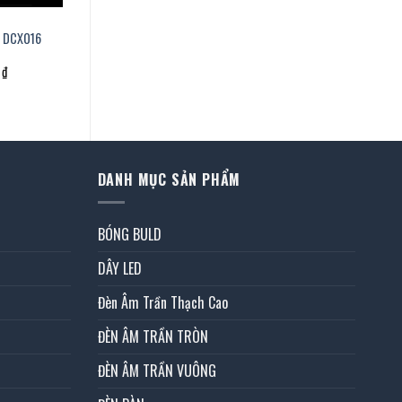
p DCX016
Giá
0
₫
hiện
tại
.
là:
3.425.000 ₫.
DANH MỤC SẢN PHẨM
BÓNG BULD
DÂY LED
Đèn Âm Trần Thạch Cao
ĐÈN ÂM TRẦN TRÒN
ĐÈN ÂM TRẦN VUÔNG