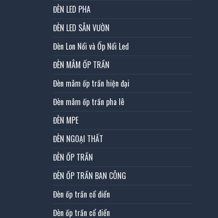
ĐÈN LED PHA
ĐÈN LED SÂN VƯỜN
Đèn Lon Nổi và Ốp Nổi Led
ĐÈN MÂM ỐP TRẦN
Đèn mâm ốp trần hiện đại
Đèn mâm ốp trần pha lê
ĐÈN MPE
ĐÈN NGOẠI THẤT
ĐÈN ỐP TRẦN
ĐÈN ỐP TRẦN BAN CÔNG
Đèn ốp trần cổ điển
Đèn ốp trần cổ điển