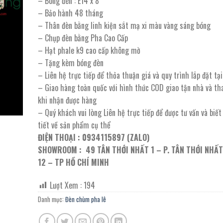
– Bóng đèn : E14 x 8
16.420.000 ₫.
là:
– Bảo hành 48 tháng
8.210.000 ₫.
– Thân đèn bằng linh kiện sắt mạ xi màu vàng sáng bóng
– Chụp đèn bằng Pha Cao Cấp
– Hạt phale k9 cao cấp không mờ
– Tặng kèm bóng đèn
– Liên hệ trực tiếp để thỏa thuận giá và quy trình lắp đặt t
– Giao hàng toàn quốc với hình thức COD giao tận nhà và th
khi nhận được hàng
– Quý khách vui lòng Liên hệ trực tiếp để được tư vấn và biế
tiết về sản phẩm cụ thể
ĐIỆN THOẠI : 0934115897 (ZALO)
SHOWROOM : 49 TÂN THỚI NHẤT 1 – P. TÂN THỚI NHẤT
12 – TP HỒ CHÍ MINH
Lượt Xem :
194
Danh mục:
Đèn chùm pha lê