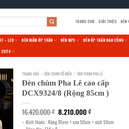
TRANG CHỦ
GIỚI THIỆU
ĐÈN
HT – LED
ĐÈN MÂM ỐP TRẦN
ĐÈN MPE
ĐÈN ỐP TRẦN BAN CÔNG
Í 2024
TRANG CHỦ
/
ĐÈN CHÙM CỔ ĐIỂN
/
ĐÈN CHÙM PHA LÊ
Đèn chùm Pha Lê cao cấp
DCX9324/8 (Rộng 85cm )
Giá
Giá
16.420.000
8.210.000
₫
₫
gốc
hiện
– Kích thước : Rộng 85cm + cao 50cm + xích 50cm
là:
tại