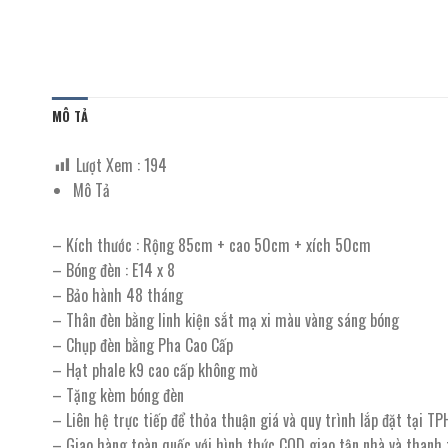
MÔ TẢ
Lượt Xem :
194
Mô Tả
– Kích thước : Rộng 85cm + cao 50cm + xích 50cm
– Bóng đèn : E14 x 8
– Bảo hành 48 tháng
– Thân đèn bằng linh kiện sắt mạ xi màu vàng sáng bóng
– Chụp đèn bằng Pha Cao Cấp
– Hạt phale k9 cao cấp không mờ
– Tặng kèm bóng đèn
– Liên hệ trực tiếp để thỏa thuận giá và quy trình lắp đặt tại T
– Giao hàng toàn quốc với hình thức COD giao tận nhà và thanh