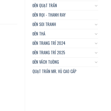
ĐÈN QUẠT TRẦN
ĐÈN RỌI - THANH RAY
ĐÈN SOI TRANH
ĐÈN THẢ
ĐÈN TRANG TRÍ 2024
ĐÈN TRANG TRÍ 2025
ĐÈN VÁCH TƯỜNG
QUẠT TRẦN MR. VŨ CAO CẤP