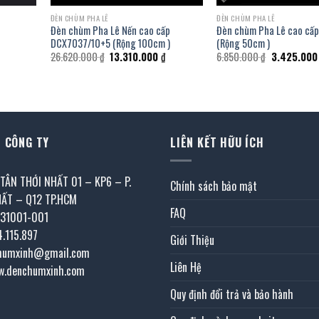
ĐÈN CHÙM PHA LÊ
ĐÈN CHÙM PHA LÊ
Đèn chùm Pha Lê Nến cao cấp
Đèn chùm Pha Lê cao cấ
DCX7037/10+5 (Rộng 100cm )
(Rộng 50cm )
iá
Giá
Giá
Giá
26.620.000
₫
13.310.000
₫
6.850.000
₫
3.425.00
iện
gốc
hiện
gốc
i
là:
tại
là:
:
26.620.000 ₫.
là:
6.850.000 ₫
.595.000 ₫.
13.310.000 ₫.
 CÔNG TY
LIÊN KẾT HỮU ÍCH
 TÂN THỚI NHẤT 01 – KP6 – P.
Chính sách bảo mật
HẤT – Q12 TP.HCM
FAQ
031001-001
4.115.897
Giới Thiệu
chumxinh@gmail.com
Liên Hệ
w.denchumxinh.com
Quy định đổi trả và bảo hành