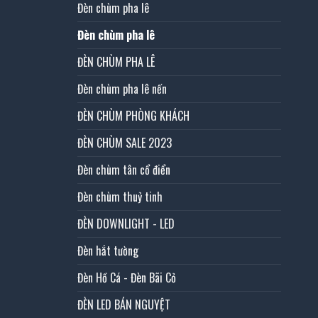
Đèn chùm pha lê
Đèn chùm pha lê
ĐÈN CHÙM PHA LÊ
Đèn chùm pha lê nến
ĐÈN CHÙM PHÒNG KHÁCH
ĐÈN CHÙM SALE 2023
Đèn chùm tân cổ điển
Đèn chùm thuỷ tinh
ĐÈN DOWNLIGHT - LED
Đèn hắt tường
Đèn Hồ Cá - Đèn Bãi Cỏ
ĐÈN LED BÁN NGUYỆT