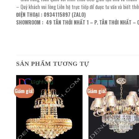
– Quý khách vui lòng Liên hệ trực tiếp để được tư vấn và biết th
ĐIỆN THOẠI : 0934115897 (ZALO)
SHOWROOM : 49 TÂN THỚI NHẤT 1 – P. TÂN THỚI NHẤT – 
SẢN PHẨM TƯƠNG TỰ
Giảm giá!
Giảm giá!