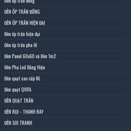
Đèn ốp trần đồng
ĐÈN ỐP TRẦN ĐỒNG
ĐÈN ỐP TRẦN HIỆN ĐẠI
Đèn ốp trần hiện đại
Đèn ốp trần pha lê
Đèn Panel 60x60 và Đèn 1m2
Đèn Pha Led Bảng Hiệu
Đèn quạt cao cấp NL
Đèn quạt QVIFA
ĐÈN QUẠT TRẦN
ĐÈN RỌI - THANH RAY
ĐÈN SOI TRANH