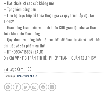
– Hạt phale k9 cao cấp không mờ
– Tặng kèm bóng đèn
– Liên hệ trực tiếp để thỏa thuận giá và quy trình lắp đặt tại
TPHCM
– Giao hàng toàn quốc với hình thức COD giao tận nhà và thanh
toán khi nhận được hàng
– Quý khách vui lòng Liên hệ trực tiếp để được tư vấn và biết thêm
chi tiết về sản phẩm cụ thể
– ĐT : 0934115897 (ZALO)
Địa Chỉ VP : 113 TRẦN THỊ HÈ , P.HIỆP THÀNH .QUẬN 12 .TPHCM
Lượt Xem :
199
Danh mục:
Đèn chùm pha lê