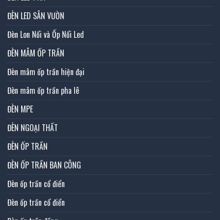
ĐÈN LED SÂN VƯỜN
Đèn Lon Nổi và Ốp Nổi Led
ĐÈN MÂM ỐP TRẦN
Đèn mâm ốp trần hiện đại
Đèn mâm ốp trần pha lê
ĐÈN MPE
ĐÈN NGOẠI THẤT
ĐÈN ỐP TRẦN
ĐÈN ỐP TRẦN BAN CÔNG
Đèn ốp trần cổ điển
Đèn ốp trần cổ điển