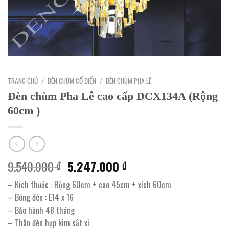
TRANG CHỦ
/
ĐÈN CHÙM CỔ ĐIỂN
/
ĐÈN CHÙM PHA LÊ
Đèn chùm Pha Lê cao cấp DCX134A (Rộng
60cm )
Giá
Giá
9.540.000
5.247.000
₫
₫
gốc
hiện
– Kích thước : Rộng 60cm + cao 45cm + xích 60cm
là:
tại
– Bóng đèn : E14 x 16
9.540.000 ₫.
là:
– Bảo hành 48 tháng
5.247.000 ₫.
– Thân đèn hợp kim sắt xi