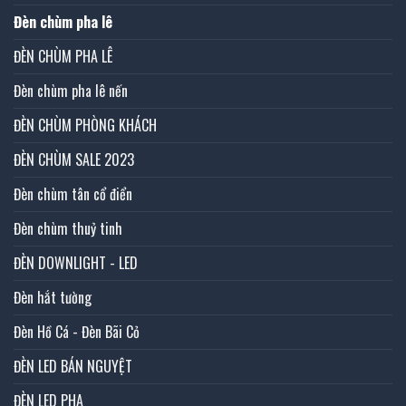
Đèn chùm pha lê
ĐÈN CHÙM PHA LÊ
Đèn chùm pha lê nến
ĐÈN CHÙM PHÒNG KHÁCH
ĐÈN CHÙM SALE 2023
Đèn chùm tân cổ điển
Đèn chùm thuỷ tinh
ĐÈN DOWNLIGHT - LED
Đèn hắt tường
Đèn Hồ Cá - Đèn Bãi Cỏ
ĐÈN LED BÁN NGUYỆT
ĐÈN LED PHA