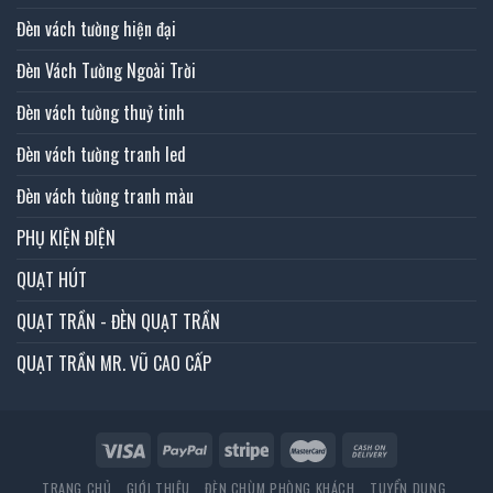
Đèn vách tường hiện đại
Đèn Vách Tường Ngoài Trời
Đèn vách tường thuỷ tinh
Đèn vách tường tranh led
Đèn vách tường tranh màu
PHỤ KIỆN ĐIỆN
QUẠT HÚT
QUẠT TRẦN - ĐÈN QUẠT TRẦN
QUẠT TRẦN MR. VŨ CAO CẤP
TRANG CHỦ
GIỚI THIỆU
ĐÈN CHÙM PHÒNG KHÁCH
TUYỂN DỤNG