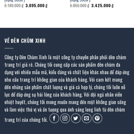
Giá
Giá
Giá
Giá
6.190.000
₫
3.095.000
₫
6.850.000
₫
3.425.000
₫
gốc
hiện
gốc
hiện
là:
tại
là:
tại
₫.
6.190.000 ₫.
là:
6.850.000 ₫.
là:
3.095.000 ₫.
3.425.000 ₫.
VỀ ĐÈN CHÙM XINH
Công ty Đèn Chùm Xinh là một công ty chuyên phân phối đèn chùm
trang trí giá rẻ. Chúng tôi cung cấp các sản phẩm đèn chùm đa
dạng với nhiều mẫu mã, kiểu dáng và chất liệu khác nhau để đáp ứng
nhu cầu trang trí không gian của khách hàng. Với cam kết mang
đến những sản phẩm chất lượng và giá cả hợp lý, chúng tôi luôn nỗ
lực để đáp ứng sự hài lòng của khách hàng. Với đội ngũ nhân viên
nhiệt huyết, chúng tôi mong muốn mang đến một không gian sống
và làm việc thú vị và ấn tượng qua ánh sáng lung linh từ đèn chùm
trang trí của chúng tôi.