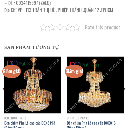
– ĐT : 0934115897 (ZALO)
Địa Chỉ VP : 113 TRẦN THỊ HÈ , P.HIỆP THÀNH .QUẬN 12 .TPHCM
Rate this product
SẢN PHẨM TƯƠNG TỰ
Giảm giá!
Giảm giá!
ĐÈN CHÙM PHA LÊ
ĐÈN CHÙM PHA LÊ
Đèn chùm Pha Lê cao cấp DCX8193
Đèn chùm Pha Lê cao cấp DCX016
(Rộng 50cm )
(Rộng 50cm )