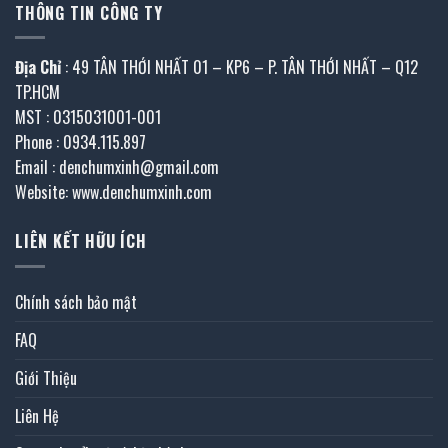
THÔNG TIN CÔNG TY
Địa Chỉ
: 49 TÂN THỚI NHẤT 01 – KP6 – P. TÂN THỚI NHẤT – Q12
TP.HCM
MST : 0315031001-001
Phone : 0934.115.897
Email : denchumxinh@gmail.com
Website: www.denchumxinh.com
LIÊN KẾT HỮU ÍCH
Chính sách bảo mật
FAQ
Giới Thiệu
Liên Hệ