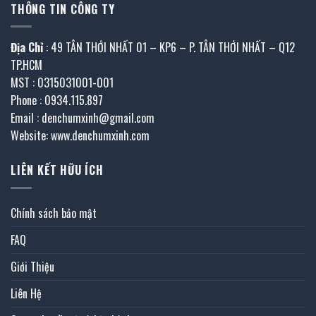
THÔNG TIN CÔNG TY
Địa Chỉ
: 49 TÂN THỚI NHẤT 01 – KP6 – P. TÂN THỚI NHẤT – Q12
TP.HCM
MST : 0315031001-001
Phone : 0934.115.897
Email : denchumxinh@gmail.com
Website: www.denchumxinh.com
LIÊN KẾT HỮU ÍCH
Chính sách bảo mật
FAQ
Giới Thiệu
Liên Hệ