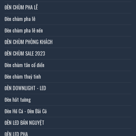
ĐÈN CHÙM PHA LÊ
Đèn chùm pha lê
Đèn chùm pha lê nến
ĐÈN CHÙM PHÒNG KHÁCH
ĐÈN CHÙM SALE 2023
Đèn chùm tân cổ điển
Đèn chùm thuỷ tinh
ĐÈN DOWNLIGHT - LED
Đèn hắt tường
Đèn Hồ Cá - Đèn Bãi Cỏ
ĐÈN LED BÁN NGUYỆT
ĐÈN LED PHA