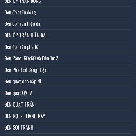
ĐÈN ỐP TRẦN ĐỒNG
Đèn ốp trần đồng
Đèn ốp trần hiện đại
ĐÈN ỐP TRẦN HIỆN ĐẠI
Đèn ốp trần pha lê
Đèn Panel 60x60 và Đèn 1m2
Đèn Pha Led Bảng Hiệu
Đèn quạt cao cấp NL
Đèn quạt QVIFA
ĐÈN QUẠT TRẦN
ĐÈN RỌI - THANH RAY
ĐÈN SOI TRANH