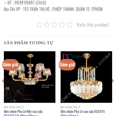
– ĐT : 0934115897 (ZALO)
Địa Chỉ VP : 113 TRẦN THỊ HÈ , P.HIỆP THÀNH .QUẬN 12 .TPHCM
Rate this product
SẢN PHẨM TƯƠNG TỰ
Giảm giá!
Giảm giá!
ĐÈN CHÙM PHA LÊ
ĐÈN CHÙM PHA LÊ
Đèn chùm Pha Lê Nến cao cấp
Đèn chùm Pha Lê cao cấp DCX015
DCX7037/6 (Rộng 68cm )
(Rộng 50cm )