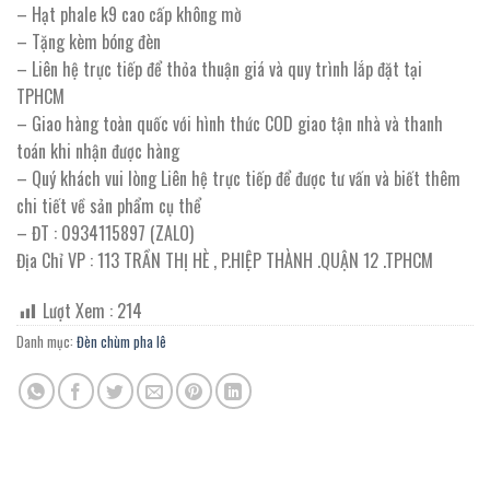
– Hạt phale k9 cao cấp không mờ
– Tặng kèm bóng đèn
– Liên hệ trực tiếp để thỏa thuận giá và quy trình lắp đặt tại
TPHCM
– Giao hàng toàn quốc với hình thức COD giao tận nhà và thanh
toán khi nhận được hàng
– Quý khách vui lòng Liên hệ trực tiếp để được tư vấn và biết thêm
chi tiết về sản phẩm cụ thể
– ĐT : 0934115897 (ZALO)
Địa Chỉ VP : 113 TRẦN THỊ HÈ , P.HIỆP THÀNH .QUẬN 12 .TPHCM
Lượt Xem :
214
Danh mục:
Đèn chùm pha lê