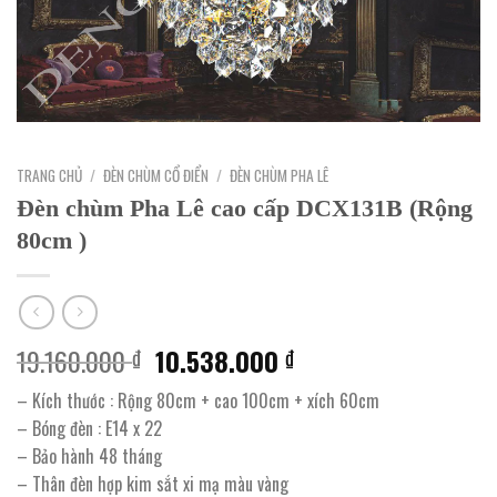
TRANG CHỦ
/
ĐÈN CHÙM CỔ ĐIỂN
/
ĐÈN CHÙM PHA LÊ
Đèn chùm Pha Lê cao cấp DCX131B (Rộng
80cm )
Giá
Giá
19.160.000
10.538.000
₫
₫
gốc
hiện
– Kích thước : Rộng 80cm + cao 100cm + xích 60cm
là:
tại
– Bóng đèn : E14 x 22
19.160.000 ₫.
là:
– Bảo hành 48 tháng
10.538.000 ₫.
– Thân đèn hợp kim sắt xi mạ màu vàng