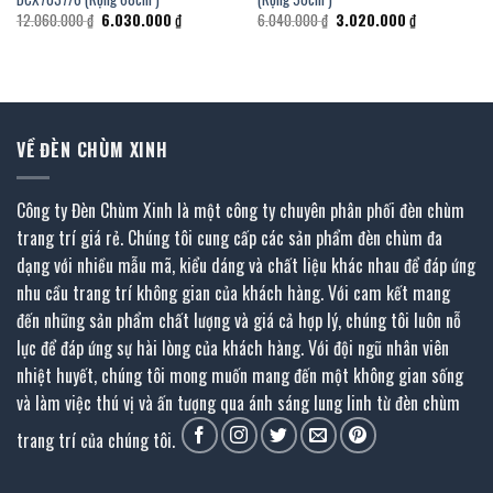
Giá
Giá
Giá
Giá
12.060.000
₫
6.030.000
₫
6.040.000
₫
3.020.000
₫
gốc
hiện
gốc
hiện
là:
tại
là:
tại
₫.
12.060.000 ₫.
là:
6.040.000 ₫.
là:
6.030.000 ₫.
3.020.000 ₫.
VỀ ĐÈN CHÙM XINH
Công ty Đèn Chùm Xinh là một công ty chuyên phân phối đèn chùm
trang trí giá rẻ. Chúng tôi cung cấp các sản phẩm đèn chùm đa
dạng với nhiều mẫu mã, kiểu dáng và chất liệu khác nhau để đáp ứng
nhu cầu trang trí không gian của khách hàng. Với cam kết mang
đến những sản phẩm chất lượng và giá cả hợp lý, chúng tôi luôn nỗ
lực để đáp ứng sự hài lòng của khách hàng. Với đội ngũ nhân viên
nhiệt huyết, chúng tôi mong muốn mang đến một không gian sống
và làm việc thú vị và ấn tượng qua ánh sáng lung linh từ đèn chùm
trang trí của chúng tôi.