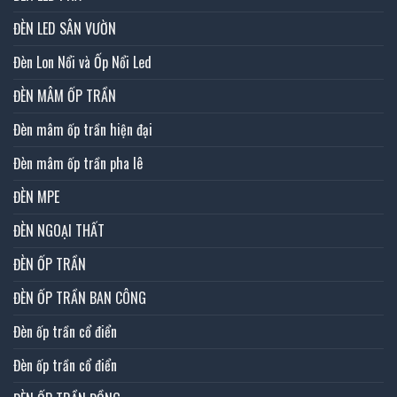
ĐÈN LED SÂN VƯỜN
Đèn Lon Nổi và Ốp Nổi Led
ĐÈN MÂM ỐP TRẦN
Đèn mâm ốp trần hiện đại
Đèn mâm ốp trần pha lê
ĐÈN MPE
ĐÈN NGOẠI THẤT
ĐÈN ỐP TRẦN
ĐÈN ỐP TRẦN BAN CÔNG
Đèn ốp trần cổ điển
Đèn ốp trần cổ điển