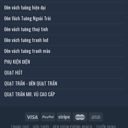
Đèn vách tường hiện đại
Đèn Vách Tường Ngoài Trời
Đèn vách tường thuỷ tinh
Đèn vách tường tranh led
Đèn vách tường tranh màu
PHỤ KIỆN ĐIỆN
QUẠT HÚT
QUẠT TRẦN - ĐÈN QUẠT TRẦN
QUẠT TRẦN MR. VŨ CAO CẤP
TRANG CHỦ
GIỚI THIỆU
ĐÈN CHÙM PHÒNG KHÁCH
TUYỂN DỤNG