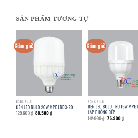
SẢN PHẨM TƯƠNG TỰ
Giảm giá!
Giảm giá!
BÓNG BULD
BÓNG BULD
P
ĐÈN LED BULD TRỤ 15W MPE 
ĐÈN LED BULD 20W MPE LBD3-20
LẮP PHÒNG BẾP
Giá
Giá
129.600
₫
88.500
₫
gốc
hiện
Giá
Giá
112.000
₫
76.900
₫
là:
tại
gốc
hiện
129.600 ₫.
là:
là:
tại
88.500 ₫.
112.000 ₫.
là:
.
76.900 ₫