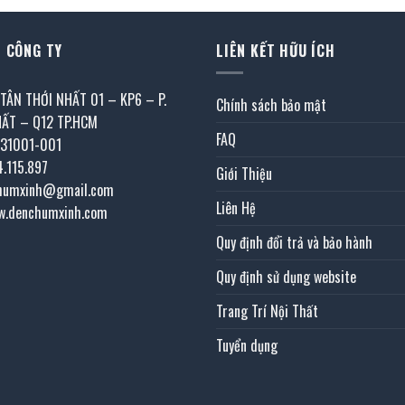
 CÔNG TY
LIÊN KẾT HỮU ÍCH
 TÂN THỚI NHẤT 01 – KP6 – P.
Chính sách bảo mật
HẤT – Q12 TP.HCM
FAQ
031001-001
4.115.897
Giới Thiệu
chumxinh@gmail.com
Liên Hệ
w.denchumxinh.com
Quy định đổi trả và bảo hành
Quy định sử dụng website
Trang Trí Nội Thất
Tuyển dụng