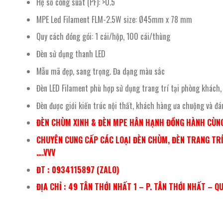
Hệ số công suất (PF): >0.5
MPE Led Filament FLM-2.5W size: Ø45mm x 78 mm
Quy cách đóng gói: 1 cái/hộp, 100 cái/thùng
Đèn sử dụng thanh LED
Mẫu mã đẹp, sang trọng. Đa dạng màu sắc
Đèn LED Filament phù hợp sử dụng trang trí tại phòng khách,
Đèn được giới kiến trúc nội thất, khách hàng ưa chuộng và đán
ĐÈN CHÙM XINH & ĐÈN MPE HÂN HẠNH ĐỒNG HÀNH CÙNG
CHUYÊN CUNG CẤP CÁC LOẠI ĐÈN CHÙM, ĐÈN TRANG TRÍ,
….VVV
ĐT : 0934115897 (ZALO)
ĐỊA CHỈ : 49 TÂN THỚI NHẤT 1 – P. TÂN THỚI NHẤT – Q