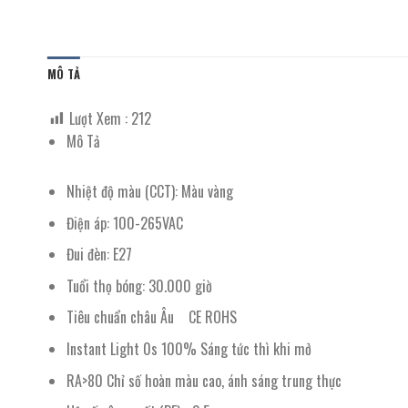
MÔ TẢ
Lượt Xem :
212
Mô Tả
Nhiệt độ màu (CCT): Màu vàng
Điện áp: 100-265VAC
Đui đèn: E27
Tuổi thọ bóng: 30.000 giờ
Tiêu chuẩn châu Âu CE ROHS
Instant Light 0s 100% Sáng tức thì khi mở
RA>80 Chỉ số hoàn màu cao, ánh sáng trung thực