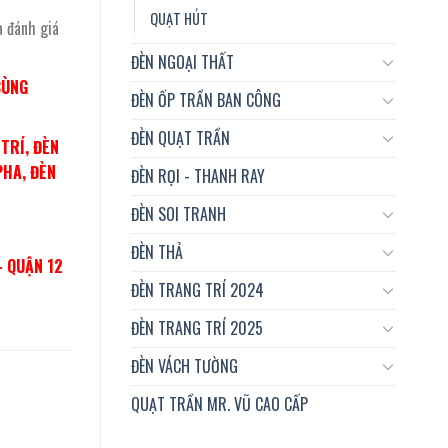
QUẠT HÚT
à đánh giá
ĐÈN NGOẠI THẤT
CÙNG
ĐÈN ỐP TRẦN BAN CÔNG
ĐÈN QUẠT TRẦN
TRÍ, ĐÈN
PHA, ĐÈN
ĐÈN RỌI - THANH RAY
ĐÈN SOI TRANH
ĐÈN THẢ
– QUẬN 12
ĐÈN TRANG TRÍ 2024
ĐÈN TRANG TRÍ 2025
ĐÈN VÁCH TƯỜNG
QUẠT TRẦN MR. VŨ CAO CẤP