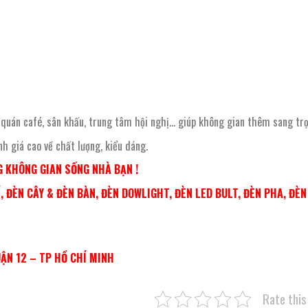
 quán café, sân khấu, trung tâm hội nghị… giúp không gian thêm sang trọ
h giá cao về chất lượng, kiểu dáng.
 KHÔNG GIAN SỐNG NHÀ BẠN !
 ĐÈN CÂY & ĐÈN BÀN, ĐÈN DOWLIGHT, ĐÈN LED BULT, ĐÈN PHA, ĐÈ
UẬN 12 – TP HỒ CHÍ MINH
Rate this