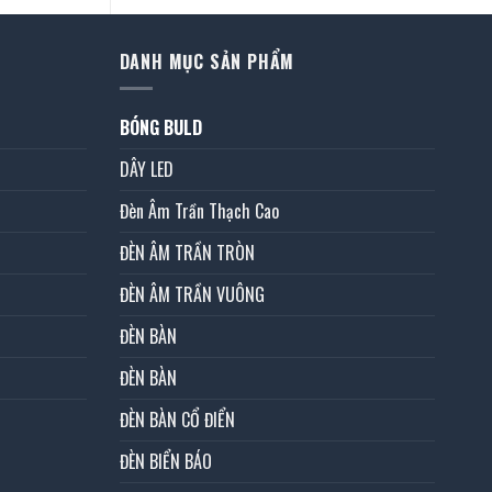
DANH MỤC SẢN PHẨM
BÓNG BULD
DÂY LED
Đèn Âm Trần Thạch Cao
ĐÈN ÂM TRẦN TRÒN
ĐÈN ÂM TRẦN VUÔNG
ĐÈN BÀN
ĐÈN BÀN
ĐÈN BÀN CỔ ĐIỂN
ĐÈN BIỂN BÁO