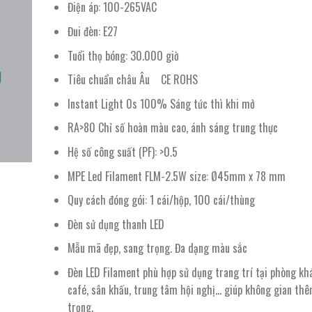
75.100 ₫.
là:
Điện áp: 100-265VAC
51.000 ₫.
Đui đèn: E27
Tuổi thọ bóng: 30.000 giờ
Tiêu chuẩn châu Âu CE ROHS
Instant Light 0s 100% Sáng tức thì khi mở
RA>80 Chỉ số hoàn màu cao, ánh sáng trung thực
Hệ số công suất (PF): >0.5
MPE Led Filament FLM-2.5W size: Ø45mm x 78 mm
Quy cách đóng gói: 1 cái/hộp, 100 cái/thùng
Đèn sử dụng thanh LED
Mẫu mã đẹp, sang trọng. Đa dạng màu sắc
Đèn LED Filament phù hợp sử dụng trang trí tại phòng kh
café, sân khấu, trung tâm hội nghị… giúp không gian th
trọng.