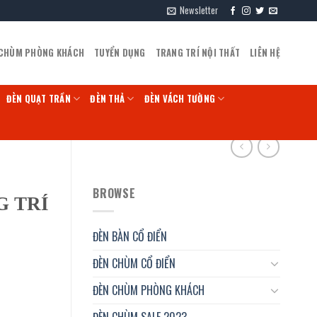
Newsletter
 CHÙM PHÒNG KHÁCH
TUYỂN DỤNG
TRANG TRÍ NỘI THẤT
LIÊN HỆ
ĐÈN QUẠT TRẦN
ĐÈN THẢ
ĐÈN VÁCH TƯỜNG
BROWSE
G TRÍ
ĐÈN BÀN CỔ ĐIỂN
ĐÈN CHÙM CỔ ĐIỂN
ĐÈN CHÙM PHÒNG KHÁCH
ĐÈN CHÙM SALE 2023