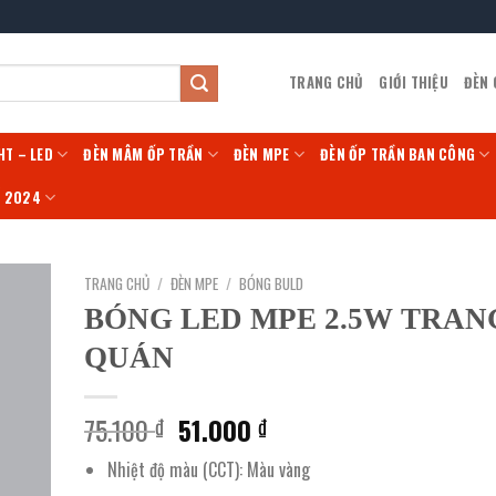
TRANG CHỦ
GIỚI THIỆU
ĐÈN
HT – LED
ĐÈN MÂM ỐP TRẦN
ĐÈN MPE
ĐÈN ỐP TRẦN BAN CÔNG
Í 2024
TRANG CHỦ
/
ĐÈN MPE
/
BÓNG BULD
BÓNG LED MPE 2.5W TRAN
QUÁN
Giá
Giá
75.100
51.000
₫
₫
gốc
hiện
Nhiệt độ màu (CCT): Màu vàng
là:
tại