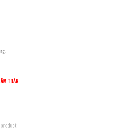
ng.
N ÂM TRẦN
 product