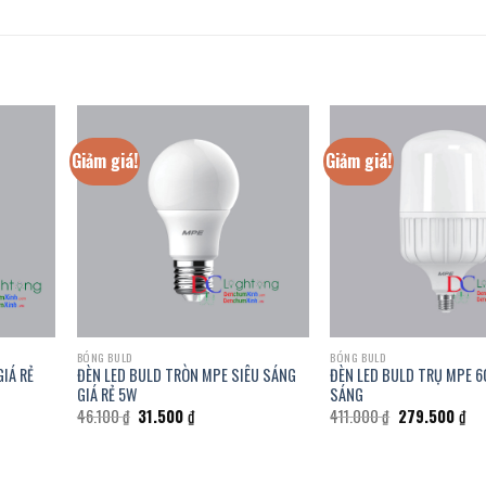
Giảm giá!
Giảm giá!
BÓNG BULD
BÓNG BULD
GIÁ RẺ
ĐÈN LED BULD TRÒN MPE SIÊU SÁNG
ĐÈN LED BULD TRỤ MPE 6
GIÁ RẺ 5W
SÁNG
Giá
Giá
Giá
Giá
46.100
₫
31.500
₫
411.000
₫
279.500
₫
gốc
hiện
gốc
hiệ
là:
tại
là:
tại
46.100 ₫.
là:
411.000 ₫.
là:
.
31.500 ₫.
279