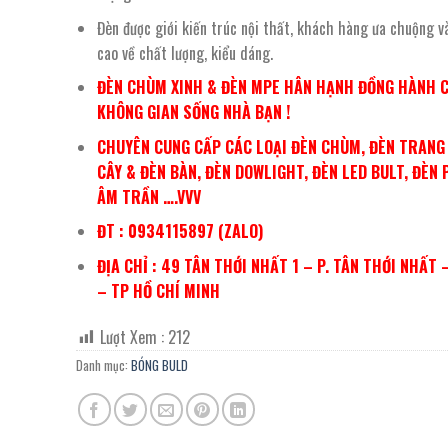
Đèn được giới kiến trúc nội thất, khách hàng ưa chuộng v
cao về chất lượng, kiểu dáng.
ĐÈN CHÙM XINH & ĐÈN MPE HÂN HẠNH ĐỒNG HÀNH 
KHÔNG GIAN SỐNG NHÀ BẠN !
CHUYÊN CUNG CẤP CÁC LOẠI ĐÈN CHÙM, ĐÈN TRANG 
CÂY & ĐÈN BÀN, ĐÈN DOWLIGHT, ĐÈN LED BULT, ĐÈN 
ÂM TRẦN ….VVV
ĐT : 0934115897 (ZALO)
ĐỊA CHỈ : 49 TÂN THỚI NHẤT 1 – P. TÂN THỚI NHẤT 
– TP HỒ CHÍ MINH
Lượt Xem :
212
Danh mục:
BÓNG BULD