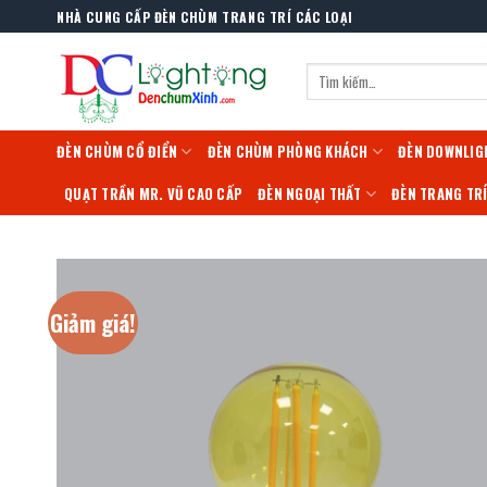
Skip
NHÀ CUNG CẤP ĐÈN CHÙM TRANG TRÍ CÁC LOẠI
to
content
Tìm
kiếm:
ĐÈN CHÙM CỔ ĐIỂN
ĐÈN CHÙM PHÒNG KHÁCH
ĐÈN DOWNLIG
QUẠT TRẦN MR. VŨ CAO CẤP
ĐÈN NGOẠI THẤT
ĐÈN TRANG TR
Giảm giá!