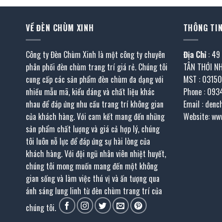
VỀ ĐÈN CHÙM XINH
THÔNG TIN
Công ty Đèn Chùm Xinh là một công ty chuyên
Địa Chỉ
: 49
phân phối đèn chùm trang trí giá rẻ. Chúng tôi
TÂN THỚI N
cung cấp các sản phẩm đèn chùm đa dạng với
MST : 0315
nhiều mẫu mã, kiểu dáng và chất liệu khác
Phone : 093
nhau để đáp ứng nhu cầu trang trí không gian
Email : den
của khách hàng. Với cam kết mang đến những
Website: ww
sản phẩm chất lượng và giá cả hợp lý, chúng
tôi luôn nỗ lực để đáp ứng sự hài lòng của
khách hàng. Với đội ngũ nhân viên nhiệt huyết,
chúng tôi mong muốn mang đến một không
gian sống và làm việc thú vị và ấn tượng qua
ánh sáng lung linh từ đèn chùm trang trí của
chúng tôi.