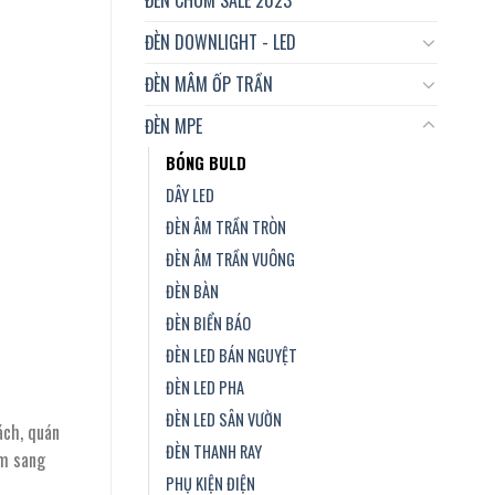
ĐÈN DOWNLIGHT - LED
ĐÈN MÂM ỐP TRẦN
ĐÈN MPE
BÓNG BULD
DÂY LED
ĐÈN ÂM TRẦN TRÒN
ĐÈN ÂM TRẦN VUÔNG
ĐÈN BÀN
ĐÈN BIỂN BÁO
ĐÈN LED BÁN NGUYỆT
ĐÈN LED PHA
ĐÈN LED SÂN VƯỜN
ách, quán
ĐÈN THANH RAY
êm sang
PHỤ KIỆN ĐIỆN