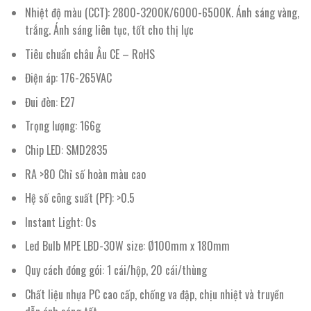
Nhiệt độ màu (CCT): 2800-3200K/6000-6500K. Ánh sáng vàng,
trắng. Ánh sáng liên tục, tốt cho thị lực
Tiêu chuẩn châu Âu CE – RoHS
Điện áp: 176-265VAC
Đui đèn: E27
Trọng lượng: 166g
Chip LED: SMD2835
RA >80 Chỉ số hoàn màu cao
Hệ số công suất (PF): >0.5
Instant Light: 0s
Led Bulb MPE LBD-30W size: Ø100mm x 180mm
Quy cách đóng gói: 1 cái/hộp, 20 cái/thùng
Chất liệu nhựa PC cao cấp, chống va đập, chịu nhiệt và truyền