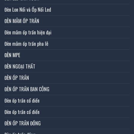
Đèn Lon Nổi và Ốp Nổi Led
ĐÈN MÂM ỐP TRẦN
Đèn mâm ốp trần hiện đại
Đèn mâm ốp trần pha lê
ĐÈN MPE
ĐÈN NGOẠI THẤT
ĐÈN ỐP TRẦN
ĐÈN ỐP TRẦN BAN CÔNG
Đèn ốp trần cổ điển
Đèn ốp trần cổ điển
ĐÈN ỐP TRẦN ĐỒNG