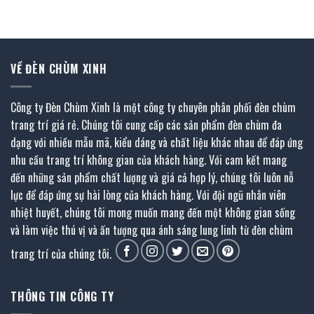
273.000 ₫.
là:
là:
tại
185.500 ₫.
128.000 ₫.
là:
87.000 ₫.
VỀ ĐÈN CHÙM XINH
Công ty Đèn Chùm Xinh là một công ty chuyên phân phối đèn chùm
trang trí giá rẻ. Chúng tôi cung cấp các sản phẩm đèn chùm đa
dạng với nhiều mẫu mã, kiểu dáng và chất liệu khác nhau để đáp ứng
nhu cầu trang trí không gian của khách hàng. Với cam kết mang
đến những sản phẩm chất lượng và giá cả hợp lý, chúng tôi luôn nỗ
lực để đáp ứng sự hài lòng của khách hàng. Với đội ngũ nhân viên
nhiệt huyết, chúng tôi mong muốn mang đến một không gian sống
và làm việc thú vị và ấn tượng qua ánh sáng lung linh từ đèn chùm
trang trí của chúng tôi.
THÔNG TIN CÔNG TY