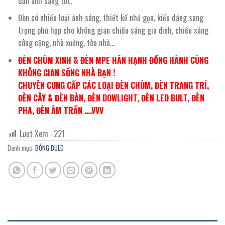
dẫn ánh sáng tốt.
Đèn có nhiều loại ánh sáng, thiết kế nhỏ gọn, kiểu dáng sang
trọng phù hợp cho không gian chiếu sáng gia đình, chiếu sáng
công cộng, nhà xưởng, tòa nhà…
ĐÈN CHÙM XINH & ĐÈN MPE HÂN HẠNH ĐỒNG HÀNH CÙNG
KHÔNG GIAN SỐNG NHÀ BẠN !
CHUYÊN CUNG CẤP CÁC LOẠI ĐÈN CHÙM, ĐÈN TRANG TRÍ,
ĐÈN CÂY & ĐÈN BÀN, ĐÈN DOWLIGHT, ĐÈN LED BULT, ĐÈN
PHA, ĐÈN ÂM TRẦN ….VVV
Lượt Xem :
221
Danh mục:
BÓNG BULD