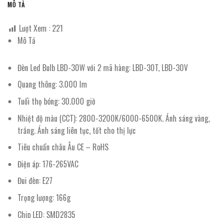
MÔ TẢ
Lượt Xem :
221
Mô Tả
Đèn Led Bulb LBD-30W với 2 mã hàng: LBD-30T, LBD-30V
Quang thông: 3.000 lm
Tuổi thọ bóng: 30.000 giờ
Nhiệt độ màu (CCT): 2800-3200K/6000-6500K. Ánh sáng vàng,
trắng. Ánh sáng liên tục, tốt cho thị lực
Tiêu chuẩn châu Âu CE – RoHS
Điện áp: 176-265VAC
Đui đèn: E27
Trọng lượng: 166g
Chip LED: SMD2835