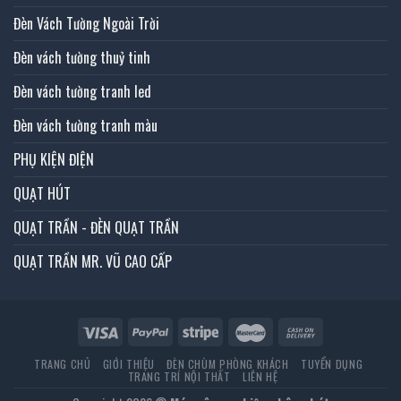
Đèn Vách Tường Ngoài Trời
Đèn vách tường thuỷ tinh
Đèn vách tường tranh led
Đèn vách tường tranh màu
PHỤ KIỆN ĐIỆN
QUẠT HÚT
QUẠT TRẦN - ĐÈN QUẠT TRẦN
QUẠT TRẦN MR. VŨ CAO CẤP
TRANG CHỦ
GIỚI THIỆU
ĐÈN CHÙM PHÒNG KHÁCH
TUYỂN DỤNG
TRANG TRÍ NỘI THẤT
LIÊN HỆ