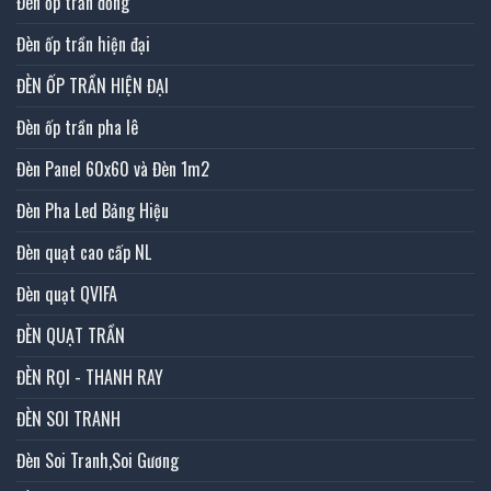
Đèn ốp trần đồng
Đèn ốp trần hiện đại
ĐÈN ỐP TRẦN HIỆN ĐẠI
Đèn ốp trần pha lê
Đèn Panel 60x60 và Đèn 1m2
Đèn Pha Led Bảng Hiệu
Đèn quạt cao cấp NL
Đèn quạt QVIFA
ĐÈN QUẠT TRẦN
ĐÈN RỌI - THANH RAY
ĐÈN SOI TRANH
Đèn Soi Tranh,Soi Gương