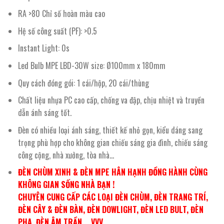
RA >80 Chỉ số hoàn màu cao
Hệ số công suất (PF): >0.5
Instant Light: 0s
Led Bulb MPE LBD-30W size: Ø100mm x 180mm
Quy cách đóng gói: 1 cái/hộp, 20 cái/thùng
Chất liệu nhựa PC cao cấp, chống va đập, chịu nhiệt và truyền
dẫn ánh sáng tốt.
Đèn có nhiều loại ánh sáng, thiết kế nhỏ gọn, kiểu dáng sang
trọng phù hợp cho không gian chiếu sáng gia đình, chiếu sáng
công cộng, nhà xưởng, tòa nhà…
ĐÈN CHÙM XINH & ĐÈN MPE HÂN HẠNH ĐỒNG HÀNH CÙNG
KHÔNG GIAN SỐNG NHÀ BẠN !
CHUYÊN CUNG CẤP CÁC LOẠI ĐÈN CHÙM, ĐÈN TRANG TRÍ,
ĐÈN CÂY & ĐÈN BÀN, ĐÈN DOWLIGHT, ĐÈN LED BULT, ĐÈN
PHA, ĐÈN ÂM TRẦN ….VVV