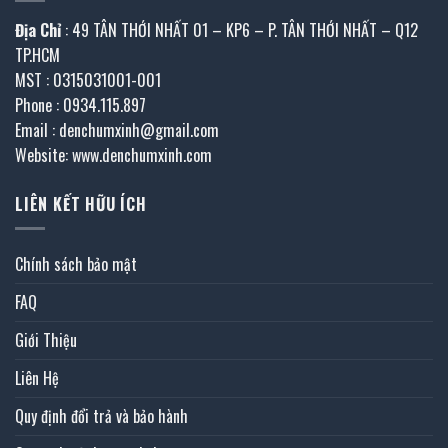
Địa Chỉ
: 49 TÂN THỚI NHẤT 01 – KP6 – P. TÂN THỚI NHẤT – Q12
TP.HCM
MST : 0315031001-001
Phone : 0934.115.897
Email : denchumxinh@gmail.com
Website: www.denchumxinh.com
LIÊN KẾT HỮU ÍCH
Chính sách bảo mật
FAQ
Giới Thiệu
Liên Hệ
Quy định đổi trả và bảo hành