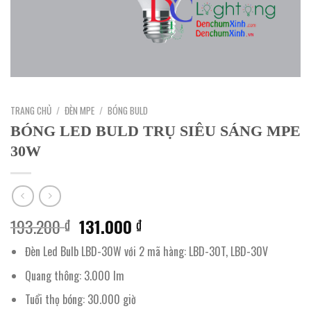
TRANG CHỦ
/
ĐÈN MPE
/
BÓNG BULD
BÓNG LED BULD TRỤ SIÊU SÁNG MPE
30W
Giá
Giá
193.200
131.000
₫
₫
gốc
hiện
Đèn Led Bulb LBD-30W với 2 mã hàng: LBD-30T, LBD-30V
là:
tại
193.200 ₫.
là:
Quang thông: 3.000 lm
131.000 ₫.
Tuổi thọ bóng: 30.000 giờ