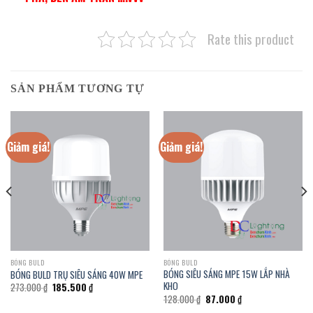
Rate this product
SẢN PHẨM TƯƠNG TỰ
Giảm giá!
Giảm giá!
BÓNG BULD
BÓNG BULD
BÓNG SIÊU SÁNG MPE 15W LẮP NHÀ
BÓNG BULD TRỤ SIÊU SÁNG 40W MPE
KHO
Giá
Giá
273.000
₫
185.500
₫
gốc
hiện
Giá
Giá
128.000
₫
87.000
₫
là:
tại
gốc
hiện