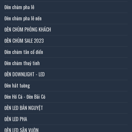
Đèn chùm pha lê
Đèn chùm pha lê nến
ĐÈN CHÙM PHÒNG KHÁCH
ĐÈN CHÙM SALE 2023
Đèn chùm tân cổ điển
Đèn chùm thuỷ tinh
ĐÈN DOWNLIGHT - LED
Đèn hắt tường
Đèn Hồ Cá - Đèn Bãi Cỏ
ĐÈN LED BÁN NGUYỆT
ĐÈN LED PHA
ĐÈN LED SÂN VƯỜN