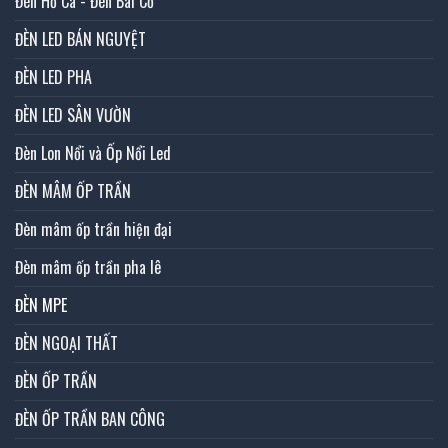
Đèn Hồ Cá - Đèn Bãi Cỏ
ĐÈN LED BÁN NGUYỆT
ĐÈN LED PHA
ĐÈN LED SÂN VƯỜN
Đèn Lon Nổi và Ốp Nổi Led
ĐÈN MÂM ỐP TRẦN
Đèn mâm ốp trần hiện đại
Đèn mâm ốp trần pha lê
ĐÈN MPE
ĐÈN NGOẠI THẤT
ĐÈN ỐP TRẦN
ĐÈN ỐP TRẦN BAN CÔNG