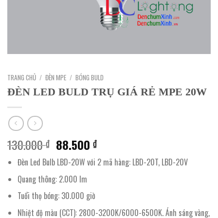
TRANG CHỦ
/
ĐÈN MPE
/
BÓNG BULD
ĐÈN LED BULD TRỤ GIÁ RẺ MPE 20W
Giá
Giá
130.000
88.500
₫
₫
gốc
hiện
Đèn Led Bulb LBD-20W với 2 mã hàng: LBD-20T, LBD-20V
là:
tại
130.000 ₫.
là:
Quang thông: 2.000 lm
88.500 ₫.
Tuổi thọ bóng: 30.000 giờ
Nhiệt độ màu (CCT): 2800-3200K/6000-6500K. Ánh sáng vàng,