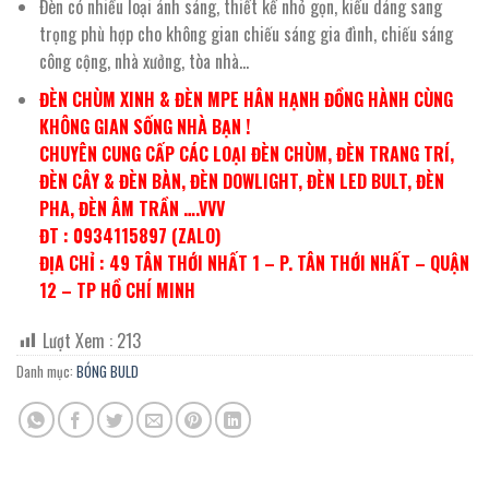
Đèn có nhiều loại ánh sáng, thiết kế nhỏ gọn, kiểu dáng sang
trọng phù hợp cho không gian chiếu sáng gia đình, chiếu sáng
công cộng, nhà xưởng, tòa nhà…
ĐÈN CHÙM XINH & ĐÈN MPE HÂN HẠNH ĐỒNG HÀNH CÙNG
KHÔNG GIAN SỐNG NHÀ BẠN !
CHUYÊN CUNG CẤP CÁC LOẠI ĐÈN CHÙM, ĐÈN TRANG TRÍ,
ĐÈN CÂY & ĐÈN BÀN, ĐÈN DOWLIGHT, ĐÈN LED BULT, ĐÈN
PHA, ĐÈN ÂM TRẦN ….VVV
ĐT : 0934115897 (ZALO)
ĐỊA CHỈ : 49 TÂN THỚI NHẤT 1 – P. TÂN THỚI NHẤT – QUẬN
12 – TP HỒ CHÍ MINH
Lượt Xem :
213
Danh mục:
BÓNG BULD