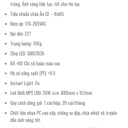
trắng. Ánh sáng liên tục, tốt cho thị lực
Tiêu chuẩn châu Âu CE – RoHS
Điện áp: 176-265VAC
Đui đèn: E27
Trọng lượng: 106g
Chip LED: SMD2835
RA >80 Chỉ số hoàn màu cao
Hệ số công suất (PF): >0.5
Instant Light: 0s
Led Bulb MPE LBD-20W size: Ø80mm x 152mm
Quy cách đóng gói: 1 cái/hộp, 20 cái/thùng
Chất liệu nhựa PC cao cấp, chống va đập, chịu nhiệt và truyền
dẫn ánh sáng tốt.