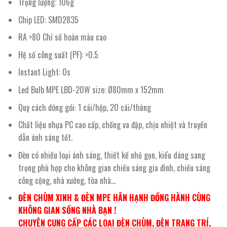
Trọng lượng: 106g
Chip LED: SMD2835
RA >80 Chỉ số hoàn màu cao
Hệ số công suất (PF): >0.5
Instant Light: 0s
Led Bulb MPE LBD-20W size: Ø80mm x 152mm
Quy cách đóng gói: 1 cái/hộp, 20 cái/thùng
Chất liệu nhựa PC cao cấp, chống va đập, chịu nhiệt và truyền
dẫn ánh sáng tốt.
Đèn có nhiều loại ánh sáng, thiết kế nhỏ gọn, kiểu dáng sang
trọng phù hợp cho không gian chiếu sáng gia đình, chiếu sáng
công cộng, nhà xưởng, tòa nhà…
ĐÈN CHÙM XINH & ĐÈN MPE HÂN HẠNH ĐỒNG HÀNH CÙNG
KHÔNG GIAN SỐNG NHÀ BẠN !
CHUYÊN CUNG CẤP CÁC LOẠI ĐÈN CHÙM, ĐÈN TRANG TRÍ,