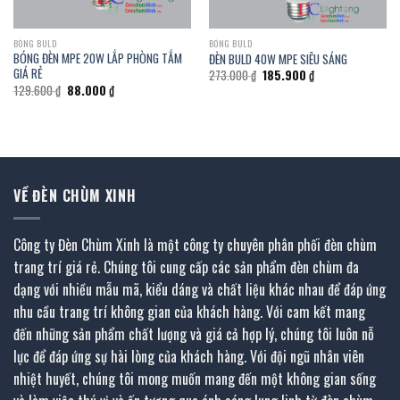
BÓNG BULD
BÓNG BULD
BÓNG ĐÈN MPE 20W LẮP PHÒNG TẮM
ĐÈN BULD 40W MPE SIÊU SÁNG
GIÁ RẺ
Giá
Giá
273.000
₫
185.900
₫
gốc
hiện
Giá
Giá
129.600
₫
88.000
₫
là:
tại
gốc
hiện
273.000 ₫.
là:
là:
tại
185.900 ₫.
129.600 ₫.
là:
88.000 ₫.
VỀ ĐÈN CHÙM XINH
Công ty Đèn Chùm Xinh là một công ty chuyên phân phối đèn chùm
trang trí giá rẻ. Chúng tôi cung cấp các sản phẩm đèn chùm đa
dạng với nhiều mẫu mã, kiểu dáng và chất liệu khác nhau để đáp ứng
nhu cầu trang trí không gian của khách hàng. Với cam kết mang
đến những sản phẩm chất lượng và giá cả hợp lý, chúng tôi luôn nỗ
lực để đáp ứng sự hài lòng của khách hàng. Với đội ngũ nhân viên
nhiệt huyết, chúng tôi mong muốn mang đến một không gian sống