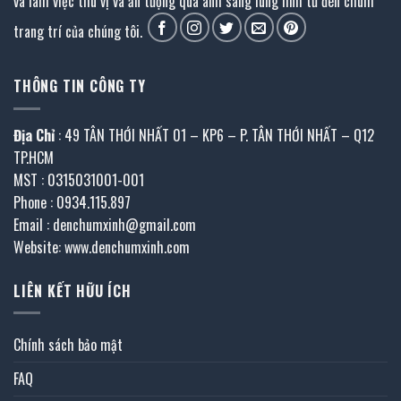
và làm việc thú vị và ấn tượng qua ánh sáng lung linh từ đèn chùm
trang trí của chúng tôi.
THÔNG TIN CÔNG TY
Địa Chỉ
: 49 TÂN THỚI NHẤT 01 – KP6 – P. TÂN THỚI NHẤT – Q12
TP.HCM
MST : 0315031001-001
Phone : 0934.115.897
Email : denchumxinh@gmail.com
Website: www.denchumxinh.com
LIÊN KẾT HỮU ÍCH
Chính sách bảo mật
FAQ