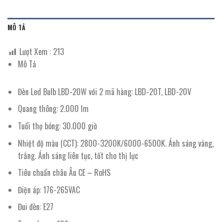
MÔ TẢ
Lượt Xem :
213
Mô Tả
Đèn Led Bulb LBD-20W với 2 mã hàng: LBD-20T, LBD-20V
Quang thông: 2.000 lm
Tuổi thọ bóng: 30.000 giờ
Nhiệt độ màu (CCT): 2800-3200K/6000-6500K. Ánh sáng vàng,
trắng. Ánh sáng liên tục, tốt cho thị lực
Tiêu chuẩn châu Âu CE – RoHS
Điện áp: 176-265VAC
Đui đèn: E27