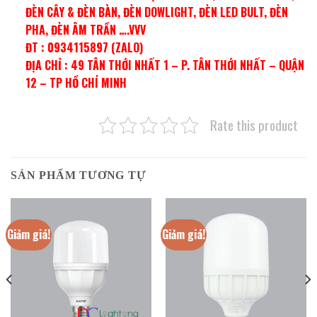
ĐÈN CÂY & ĐÈN BÀN, ĐÈN DOWLIGHT, ĐÈN LED BULT, ĐÈN
PHA, ĐÈN ÂM TRẦN ….VVV
ĐT : 0934115897 (ZALO)
ĐỊA CHỈ : 49 TÂN THỚI NHẤT 1 – P. TÂN THỚI NHẤT – QUẬN
12 – TP HỒ CHÍ MINH
Rate this product
SẢN PHẨM TƯƠNG TỰ
Giảm giá!
Giảm giá!