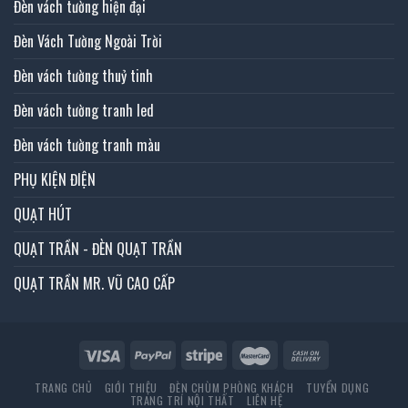
Đèn vách tường hiện đại
Đèn Vách Tường Ngoài Trời
Đèn vách tường thuỷ tinh
Đèn vách tường tranh led
Đèn vách tường tranh màu
PHỤ KIỆN ĐIỆN
QUẠT HÚT
QUẠT TRẦN - ĐÈN QUẠT TRẦN
QUẠT TRẦN MR. VŨ CAO CẤP
TRANG CHỦ
GIỚI THIỆU
ĐÈN CHÙM PHÒNG KHÁCH
TUYỂN DỤNG
TRANG TRÍ NỘI THẤT
LIÊN HỆ