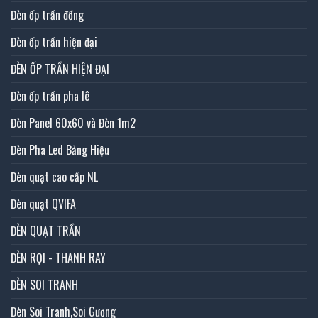
Đèn ốp trần đồng
Đèn ốp trần hiện đại
ĐÈN ỐP TRẦN HIỆN ĐẠI
Đèn ốp trần pha lê
Đèn Panel 60x60 và Đèn 1m2
Đèn Pha Led Bảng Hiệu
Đèn quạt cao cấp NL
Đèn quạt QVIFA
ĐÈN QUẠT TRẦN
ĐÈN RỌI - THANH RAY
ĐÈN SOI TRANH
Đèn Soi Tranh,Soi Gương