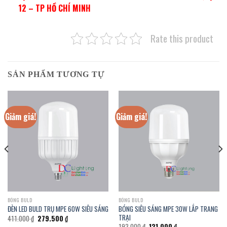
12 – TP HỒ CHÍ MINH
Rate this product
SẢN PHẨM TƯƠNG TỰ
Giảm giá!
Giảm giá!
BÓNG BULD
BÓNG BULD
BÓNG SIÊU SÁNG MPE 30W LẮP TRANG
ĐÈN LED BULD TRỤ MPE 60W SIÊU SÁNG
TRẠI
Giá
Giá
411.000
₫
279.500
₫
gốc
hiện
Giá
Giá
193.000
₫
131.000
₫