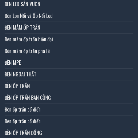
ĐÈN LED SÂN VƯỜN
Đèn Lon Nổi và Ốp Nổi Led
ĐÈN MÂM ỐP TRẦN
Đèn mâm ốp trần hiện đại
Đèn mâm ốp trần pha lê
ĐÈN MPE
ĐÈN NGOẠI THẤT
ĐÈN ỐP TRẦN
ĐÈN ỐP TRẦN BAN CÔNG
Đèn ốp trần cổ điển
Đèn ốp trần cổ điển
ĐÈN ỐP TRẦN ĐỒNG