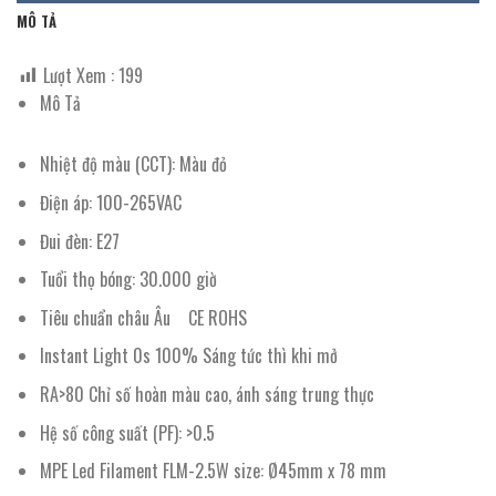
MÔ TẢ
Lượt Xem :
199
Mô Tả
Nhiệt độ màu (CCT): Màu đỏ
Điện áp: 100-265VAC
Đui đèn: E27
Tuổi thọ bóng: 30.000 giờ
Tiêu chuẩn châu Âu CE ROHS
Instant Light 0s 100% Sáng tức thì khi mở
RA>80 Chỉ số hoàn màu cao, ánh sáng trung thực
Hệ số công suất (PF): >0.5
MPE Led Filament FLM-2.5W size: Ø45mm x 78 mm