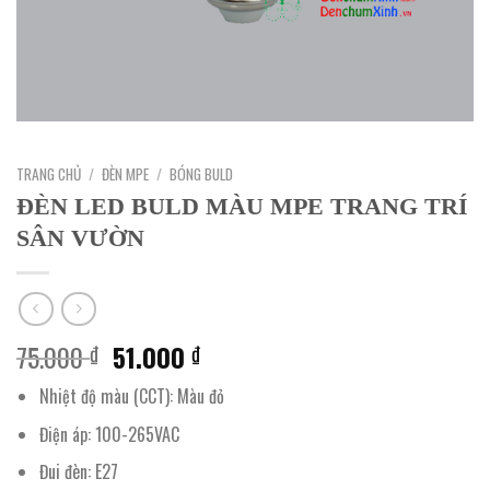
TRANG CHỦ
/
ĐÈN MPE
/
BÓNG BULD
ĐÈN LED BULD MÀU MPE TRANG TRÍ
SÂN VƯỜN
Giá
Giá
75.000
51.000
₫
₫
gốc
hiện
Nhiệt độ màu (CCT): Màu đỏ
là:
tại
75.000 ₫.
là:
Điện áp: 100-265VAC
51.000 ₫.
Đui đèn: E27