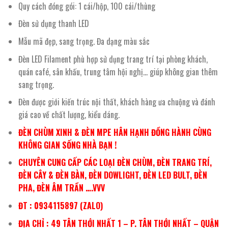
Quy cách đóng gói: 1 cái/hộp, 100 cái/thùng
Đèn sử dụng thanh LED
Mẫu mã đẹp, sang trọng. Đa dạng màu sắc
Đèn LED Filament phù hợp sử dụng trang trí tại phòng khách,
quán café, sân khấu, trung tâm hội nghị… giúp không gian thêm
sang trọng.
Đèn được giới kiến trúc nội thất, khách hàng ưa chuộng và đánh
giá cao về chất lượng, kiểu dáng.
ĐÈN CHÙM XINH & ĐÈN MPE HÂN HẠNH ĐỒNG HÀNH CÙNG
KHÔNG GIAN SỐNG NHÀ BẠN !
CHUYÊN CUNG CẤP CÁC LOẠI ĐÈN CHÙM, ĐÈN TRANG TRÍ,
ĐÈN CÂY & ĐÈN BÀN, ĐÈN DOWLIGHT, ĐÈN LED BULT, ĐÈN
PHA, ĐÈN ÂM TRẦN ….VVV
ĐT : 0934115897 (ZALO)
ĐỊA CHỈ : 49 TÂN THỚI NHẤT 1 – P. TÂN THỚI NHẤT – QUẬN