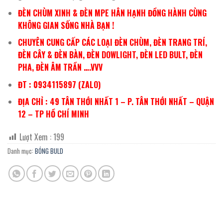
ĐÈN CHÙM XINH & ĐÈN MPE HÂN HẠNH ĐỒNG HÀNH CÙNG
KHÔNG GIAN SỐNG NHÀ BẠN !
CHUYÊN CUNG CẤP CÁC LOẠI ĐÈN CHÙM, ĐÈN TRANG TRÍ,
ĐÈN CÂY & ĐÈN BÀN, ĐÈN DOWLIGHT, ĐÈN LED BULT, ĐÈN
PHA, ĐÈN ÂM TRẦN ….VVV
ĐT : 0934115897 (ZALO)
ĐỊA CHỈ : 49 TÂN THỚI NHẤT 1 – P. TÂN THỚI NHẤT – QUẬN
12 – TP HỒ CHÍ MINH
Lượt Xem :
199
Danh mục:
BÓNG BULD