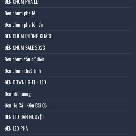
ĐÈN CHÙM PHA LÊ
Đèn chùm pha lê
Đèn chùm pha lê nến
ĐÈN CHÙM PHÒNG KHÁCH
ĐÈN CHÙM SALE 2023
Đèn chùm tân cổ điển
Đèn chùm thuỷ tinh
ĐÈN DOWNLIGHT - LED
Đèn hắt tường
Đèn Hồ Cá - Đèn Bãi Cỏ
ĐÈN LED BÁN NGUYỆT
ĐÈN LED PHA