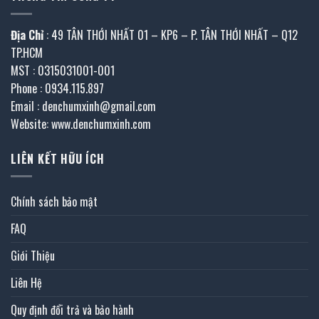
Địa Chỉ
: 49 TÂN THỚI NHẤT 01 – KP6 – P. TÂN THỚI NHẤT – Q12
TP.HCM
MST : 0315031001-001
Phone : 0934.115.897
Email : denchumxinh@gmail.com
Website: www.denchumxinh.com
LIÊN KẾT HỮU ÍCH
Chính sách bảo mật
FAQ
Giới Thiệu
Liên Hệ
Quy định đổi trả và bảo hành