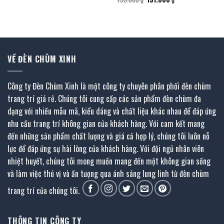
là:
tại
gốc
hiện
411.000 ₫.
là:
là:
tại
279.500 ₫.
193.000 ₫.
là:
131.000 ₫.
VỀ ĐÈN CHÙM XINH
Công ty Đèn Chùm Xinh là một công ty chuyên phân phối đèn chùm
trang trí giá rẻ. Chúng tôi cung cấp các sản phẩm đèn chùm đa
dạng với nhiều mẫu mã, kiểu dáng và chất liệu khác nhau để đáp ứng
nhu cầu trang trí không gian của khách hàng. Với cam kết mang
đến những sản phẩm chất lượng và giá cả hợp lý, chúng tôi luôn nỗ
lực để đáp ứng sự hài lòng của khách hàng. Với đội ngũ nhân viên
nhiệt huyết, chúng tôi mong muốn mang đến một không gian sống
và làm việc thú vị và ấn tượng qua ánh sáng lung linh từ đèn chùm
trang trí của chúng tôi.
THÔNG TIN CÔNG TY