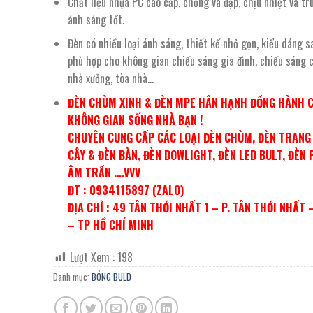
Chất liệu nhựa PC cao cấp, chống va đập, chịu nhiệt và tr
ánh sáng tốt.
Đèn có nhiều loại ánh sáng, thiết kế nhỏ gọn, kiểu dáng 
phù hợp cho không gian chiếu sáng gia đình, chiếu sáng 
nhà xưởng, tòa nhà…
ĐÈN CHÙM XINH & ĐÈN MPE HÂN HẠNH ĐỒNG HÀNH 
KHÔNG GIAN SỐNG NHÀ BẠN !
CHUYÊN CUNG CẤP CÁC LOẠI ĐÈN CHÙM, ĐÈN TRANG 
CÂY & ĐÈN BÀN, ĐÈN DOWLIGHT, ĐÈN LED BULT, ĐÈN 
ÂM TRẦN ….VVV
ĐT : 0934115897 (ZALO)
ĐỊA CHỈ : 49 TÂN THỚI NHẤT 1 – P. TÂN THỚI NHẤT 
– TP HỒ CHÍ MINH
Lượt Xem :
198
Danh mục:
BÓNG BULD