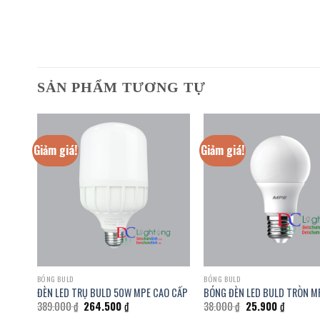
SẢN PHẨM TƯƠNG TỰ
Giảm giá!
Giảm giá!
BÓNG BULD
BÓNG BULD
2W
ĐÈN LED TRỤ BULD 50W MPE CAO CẤP
BÓNG ĐÈN LED BULD TRÒN M
Giá
Giá
Giá
Giá
389.000
₫
264.500
₫
38.000
₫
25.900
₫
gốc
hiện
gốc
hiện