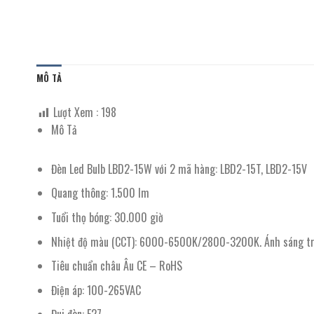
MÔ TẢ
Lượt Xem :
198
Mô Tả
Đèn Led Bulb LBD2-15W với 2 mã hàng: LBD2-15T, LBD2-15V
Quang thông: 1.500 lm
Tuổi thọ bóng: 30.000 giờ
Nhiệt độ màu (CCT): 6000-6500K/2800-3200K. Ánh sáng trắng
Tiêu chuẩn châu Âu CE – RoHS
Điện áp: 100-265VAC