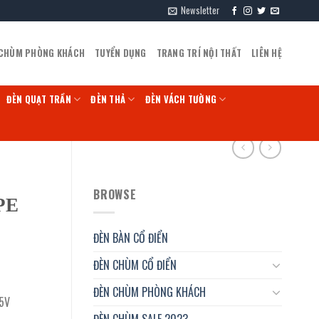
Newsletter
 CHÙM PHÒNG KHÁCH
TUYỂN DỤNG
TRANG TRÍ NỘI THẤT
LIÊN HỆ
ĐÈN QUẠT TRẦN
ĐÈN THẢ
ĐÈN VÁCH TƯỜNG
BROWSE
PE
ĐÈN BÀN CỔ ĐIỂN
ĐÈN CHÙM CỔ ĐIỂN
ĐÈN CHÙM PHÒNG KHÁCH
15V
ĐÈN CHÙM SALE 2023