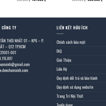
gốc
hiện
gốc
hi
là:
tại
là:
tại
.
288.800 ₫.
là:
895.000 ₫.
là:
131.000 ₫.
60
 CÔNG TY
LIÊN KẾT HỮU ÍCH
 TÂN THỚI NHẤT 01 – KP6 – P.
Chính sách bảo mật
HẤT – Q12 TP.HCM
FAQ
031001-001
4.115.897
Giới Thiệu
chumxinh@gmail.com
Liên Hệ
w.denchumxinh.com
Quy định đổi trả và bảo hành
Quy định sử dụng website
Trang Trí Nội Thất
Tuyển dụng