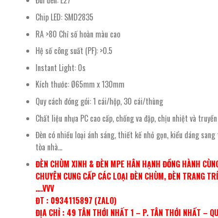
Đui đèn: E27
Chip LED: SMD2835
RA >80 Chỉ số hoàn màu cao
Hệ số công suất (PF): >0.5
Instant Light: 0s
Kích thước: Ø65mm x 130mm
Quy cách đóng gói: 1 cái/hộp, 30 cái/thùng
Chất liệu nhựa PC cao cấp, chống va đập, chịu nhiệt và truyền
Đèn có nhiều loại ánh sáng, thiết kế nhỏ gọn, kiểu dáng sang
tòa nhà…
ĐÈN CHÙM XINH & ĐÈN MPE HÂN HẠNH ĐỒNG HÀNH CÙNG
CHUYÊN CUNG CẤP CÁC LOẠI ĐÈN CHÙM, ĐÈN TRANG TRÍ,
….VVV
ĐT : 0934115897 (ZALO)
ĐỊA CHỈ : 49 TÂN THỚI NHẤT 1 – P. TÂN THỚI NHẤT – Q