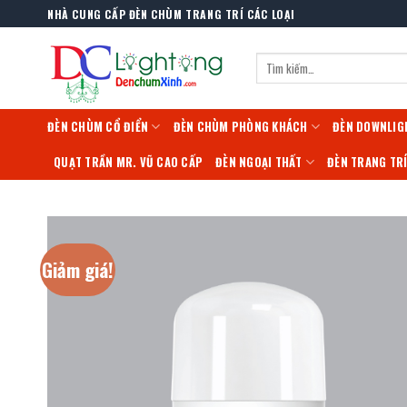
Skip
NHÀ CUNG CẤP ĐÈN CHÙM TRANG TRÍ CÁC LOẠI
to
content
Tìm
kiếm:
ĐÈN CHÙM CỔ ĐIỂN
ĐÈN CHÙM PHÒNG KHÁCH
ĐÈN DOWNLIG
QUẠT TRẦN MR. VŨ CAO CẤP
ĐÈN NGOẠI THẤT
ĐÈN TRANG TR
Giảm giá!