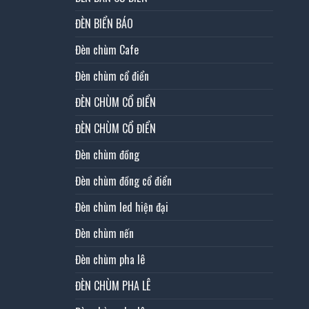
ĐÈN BIỂN BÁO
Đèn chùm Cafe
Đèn chùm cổ điển
ĐÈN CHÙM CỔ ĐIỂN
ĐÈN CHÙM CỔ ĐIỂN
Đèn chùm đồng
Đèn chùm đồng cổ điển
Đèn chùm led hiện đại
Đèn chùm nến
Đèn chùm pha lê
ĐÈN CHÙM PHA LÊ