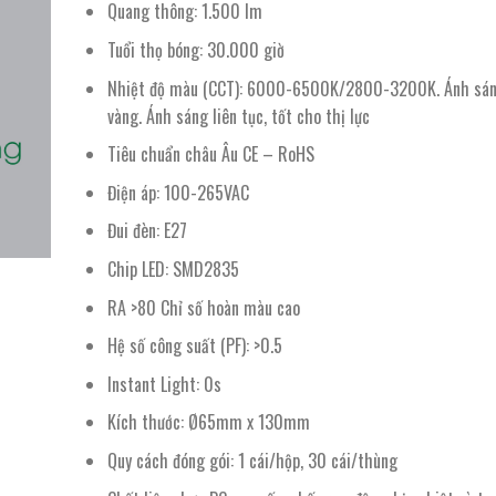
112.000 ₫.
là:
Quang thông: 1.500 lm
76.900 ₫.
Tuổi thọ bóng: 30.000 giờ
Nhiệt độ màu (CCT): 6000-6500K/2800-3200K. Ánh sán
vàng. Ánh sáng liên tục, tốt cho thị lực
Tiêu chuẩn châu Âu CE – RoHS
Điện áp: 100-265VAC
Đui đèn: E27
Chip LED: SMD2835
RA >80 Chỉ số hoàn màu cao
Hệ số công suất (PF): >0.5
Instant Light: 0s
Kích thước: Ø65mm x 130mm
Quy cách đóng gói: 1 cái/hộp, 30 cái/thùng