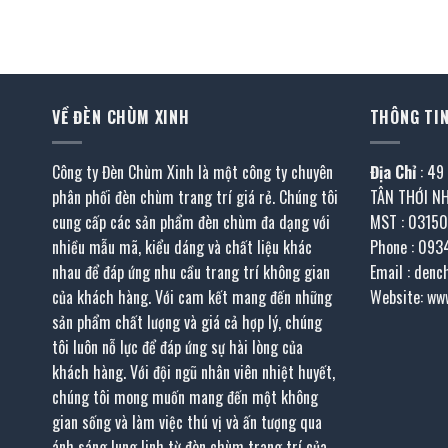
là:
tại
là:
tại
389.000 ₫.
là:
38.000 ₫.
là:
264.500 ₫.
25.900 ₫
VỀ ĐÈN CHÙM XINH
THÔNG TIN
Công ty Đèn Chùm Xinh là một công ty chuyên
Địa Chỉ
: 49
phân phối đèn chùm trang trí giá rẻ. Chúng tôi
TÂN THỚI N
cung cấp các sản phẩm đèn chùm đa dạng với
MST : 0315
nhiều mẫu mã, kiểu dáng và chất liệu khác
Phone : 093
nhau để đáp ứng nhu cầu trang trí không gian
Email : den
của khách hàng. Với cam kết mang đến những
Website: ww
sản phẩm chất lượng và giá cả hợp lý, chúng
tôi luôn nỗ lực để đáp ứng sự hài lòng của
khách hàng. Với đội ngũ nhân viên nhiệt huyết,
chúng tôi mong muốn mang đến một không
gian sống và làm việc thú vị và ấn tượng qua
ánh sáng lung linh từ đèn chùm trang trí của