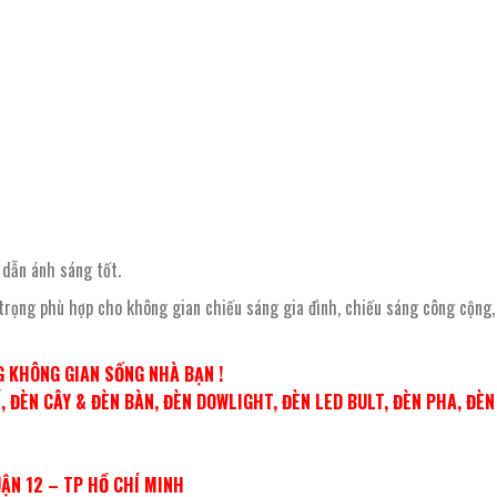
 dẫn ánh sáng tốt.
 trọng phù hợp cho không gian chiếu sáng gia đình, chiếu sáng công cộng,
 KHÔNG GIAN SỐNG NHÀ BẠN !
 ĐÈN CÂY & ĐÈN BÀN, ĐÈN DOWLIGHT, ĐÈN LED BULT, ĐÈN PHA, ĐÈ
UẬN 12 – TP HỒ CHÍ MINH