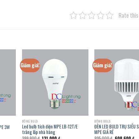
Rate this
Giảm giá!
Giảm giá!
BÓNG BULD
BÓNG BULD
Led bulb tích điện MPE LB-12T/E
ĐÈN LED BULD TRỤ SIÊU 
PE 3W
trắng lắp nhà hàng
MPE GIÁ RẺ
Giá
Giá
Giá
Gi
288.800
₫
131.000
₫
895.000
₫
608.600
₫