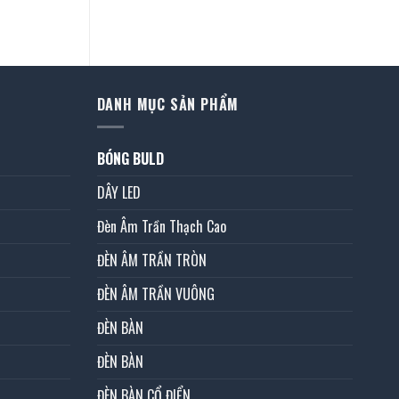
ện
8.600 ₫.
DANH MỤC SẢN PHẨM
BÓNG BULD
DÂY LED
Đèn Âm Trần Thạch Cao
ĐÈN ÂM TRẦN TRÒN
ĐÈN ÂM TRẦN VUÔNG
ĐÈN BÀN
ĐÈN BÀN
ĐÈN BÀN CỔ ĐIỂN