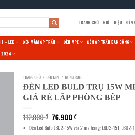
TRANG CHỦ
GIỚI THIỆU
ĐÈN
HT – LED
ĐÈN MÂM ỐP TRẦN
ĐÈN MPE
ĐÈN ỐP TRẦN BAN CÔNG
Í 2024
TRANG CHỦ
/
ĐÈN MPE
/
BÓNG BULD
ĐÈN LED BULD TRỤ 15W M
GIÁ RẺ LẮP PHÒNG BẾP
Giá
Giá
112.000
76.900
₫
₫
gốc
hiện
Đèn Led Bulb LBD2-15W với 2 mã hàng: LBD2-15T, LBD2-
là:
tại