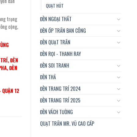
uyền dẫn
QUẠT HÚT
ĐÈN NGOẠI THẤT
sang trọng
công cộng,
ĐÈN ỐP TRẦN BAN CÔNG
ĐÈN QUẠT TRẦN
CÙNG
ĐÈN RỌI - THANH RAY
TRÍ, ĐÈN
ĐÈN SOI TRANH
PHA, ĐÈN
ĐÈN THẢ
ĐÈN TRANG TRÍ 2024
– QUẬN 12
ĐÈN TRANG TRÍ 2025
ĐÈN VÁCH TƯỜNG
QUẠT TRẦN MR. VŨ CAO CẤP