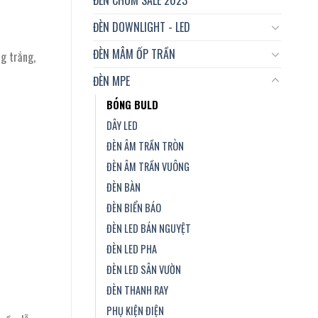
ĐÈN DOWNLIGHT - LED
ĐÈN MÂM ỐP TRẦN
g trắng,
ĐÈN MPE
BÓNG BULD
DÂY LED
ĐÈN ÂM TRẦN TRÒN
ĐÈN ÂM TRẦN VUÔNG
ĐÈN BÀN
ĐÈN BIỂN BÁO
ĐÈN LED BÁN NGUYỆT
ĐÈN LED PHA
ĐÈN LED SÂN VƯỜN
ĐÈN THANH RAY
PHỤ KIỆN ĐIỆN