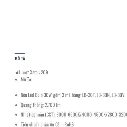
MÔ TẢ
Lượt Xem :
209
Mô Tả
Đèn Led Bulb 30W gồm 3 mã hàng: LB-30T, LB-30N, LB-30V
Quang thông: 2.700 lm
Nhiệt độ màu (CCT): 6000-6500K/4000-4500K/2800-3200K. Trắ
Tiêu chuẩn châu Âu CE – RoHS