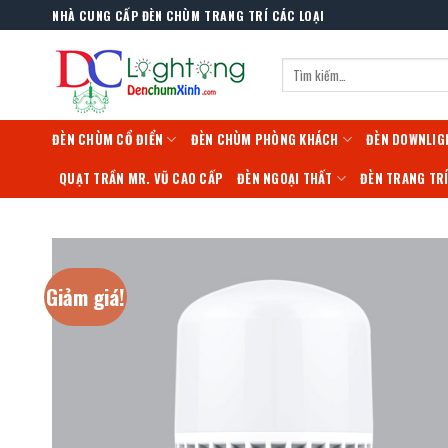
Skip
NHÀ CUNG CẤP ĐÈN CHÙM TRANG TRÍ CÁC LOẠI
to
content
Tìm
kiếm:
ĐÈN CHÙM CỔ ĐIỂN
ĐÈN CHÙM PHÒNG KHÁCH
ĐÈN DOWNLIG
QUẠT TRẦN MR. VŨ CAO CẤP
ĐÈN NGOẠI THẤT
ĐÈN TRANG TR
Giảm giá!