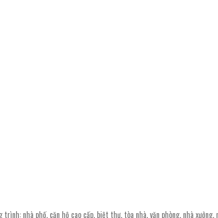
 trình: nhà phố, căn hộ cao cấp, biệt thự, tòa nhà, văn phòng, nhà xưởng,