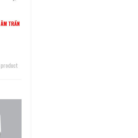
N ÂM TRẦN
 product