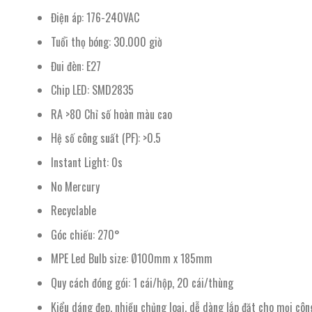
Điện áp: 176-240VAC
Tuổi thọ bóng: 30.000 giờ
Đui đèn: E27
Chip LED: SMD2835
RA >80 Chỉ số hoàn màu cao
Hệ số công suất (PF): >0.5
Instant Light: 0s
No Mercury
Recyclable
Góc chiếu: 270°
MPE Led Bulb size: Ø100mm x 185mm
Quy cách đóng gói: 1 cái/hộp, 20 cái/thùng
Kiểu dáng đẹp, nhiều chủng loại, dễ dàng lắp đặt cho mọi công