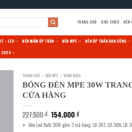
TRANG CHỦ
GIỚI THIỆU
ĐÈN
HT – LED
ĐÈN MÂM ỐP TRẦN
ĐÈN MPE
ĐÈN ỐP TRẦN BAN CÔNG
Í 2024
TRANG CHỦ
/
ĐÈN MPE
/
BÓNG BULD
BÓNG ĐÈN MPE 30W TRANG
CỬA HÀNG
Giá
Giá
227.500
154.000
₫
₫
gốc
hiện
Đèn Led Bulb 30W gồm 3 mã hàng: LB-30T, LB-30N, LB-
là:
tại