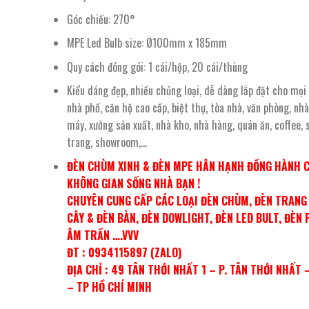
Góc chiếu: 270°
MPE Led Bulb size: Ø100mm x 185mm
Quy cách đóng gói: 1 cái/hộp, 20 cái/thùng
Kiểu dáng đẹp, nhiều chủng loại, dễ dàng lắp đặt cho mọi 
nhà phố, căn hộ cao cấp, biệt thự, tòa nhà, văn phòng, nh
máy, xưởng sản xuất, nhà kho, nhà hàng, quán ăn, coffee, 
trang, showroom,…
ĐÈN CHÙM XINH & ĐÈN MPE HÂN HẠNH ĐỒNG HÀNH 
KHÔNG GIAN SỐNG NHÀ BẠN !
CHUYÊN CUNG CẤP CÁC LOẠI ĐÈN CHÙM, ĐÈN TRANG 
CÂY & ĐÈN BÀN, ĐÈN DOWLIGHT, ĐÈN LED BULT, ĐÈN 
ÂM TRẦN ….VVV
ĐT : 0934115897 (ZALO)
ĐỊA CHỈ : 49 TÂN THỚI NHẤT 1 – P. TÂN THỚI NHẤT 
– TP HỒ CHÍ MINH