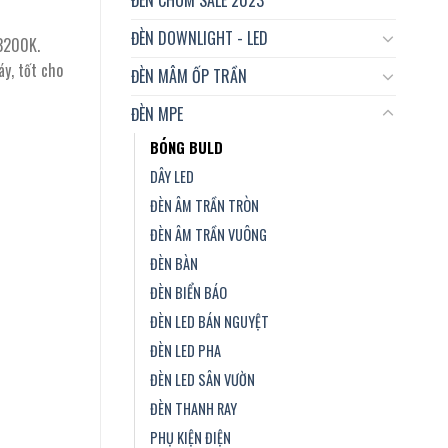
ĐÈN DOWNLIGHT - LED
3200K.
áy, tốt cho
ĐÈN MÂM ỐP TRẦN
ĐÈN MPE
BÓNG BULD
DÂY LED
ĐÈN ÂM TRẦN TRÒN
ĐÈN ÂM TRẦN VUÔNG
ĐÈN BÀN
ĐÈN BIỂN BÁO
ĐÈN LED BÁN NGUYỆT
ĐÈN LED PHA
ĐÈN LED SÂN VƯỜN
ĐÈN THANH RAY
PHỤ KIỆN ĐIỆN