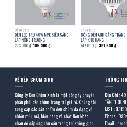
BÓNG BULD
BÓNG BULD
ĐÈN LED TRỤ 40W MPE SIÊU SÁNG
BÓNG ĐÈN ÁNH SÁNG TRẮNG
2W
LẮP NÔNG TRƯỜNG
LẮP KHO HÀNG
Giá
Giá
Giá
Giá
273.000
₫
185.000
₫
517.000
₫
351.500
₫
gốc
hiện
gốc
hiện
là:
tại
là:
tại
273.000 ₫.
là:
517.000 ₫.
là:
185.000 ₫.
351.50
VỀ ĐÈN CHÙM XINH
THÔNG TIN
Công ty Đèn Chùm Xinh là một công ty chuyên
Địa Chỉ
: 49
phân phối đèn chùm trang trí giá rẻ. Chúng tôi
TÂN THỚI N
cung cấp các sản phẩm đèn chùm đa dạng với
MST : 0315
nhiều mẫu mã, kiểu dáng và chất liệu khác
Phone : 093
nhau để đáp ứng nhu cầu trang trí không gian
Email : den