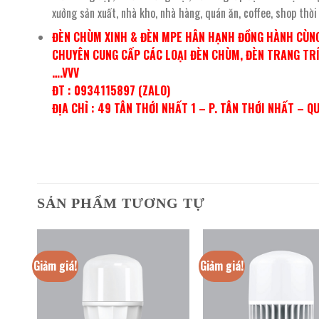
xưởng sản xuất, nhà kho, nhà hàng, quán ăn, coffee, shop thờ
ĐÈN CHÙM XINH & ĐÈN MPE HÂN HẠNH ĐỒNG HÀNH CÙNG
CHUYÊN CUNG CẤP CÁC LOẠI ĐÈN CHÙM, ĐÈN TRANG TRÍ,
….VVV
ĐT : 0934115897 (ZALO)
ĐỊA CHỈ : 49 TÂN THỚI NHẤT 1 – P. TÂN THỚI NHẤT – Q
SẢN PHẨM TƯƠNG TỰ
Giảm giá!
Giảm giá!