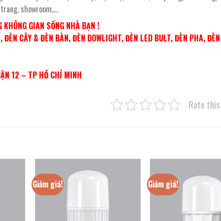
i trang, showroom,…
 KHÔNG GIAN SỐNG NHÀ BẠN !
 ĐÈN CÂY & ĐÈN BÀN, ĐÈN DOWLIGHT, ĐÈN LED BULT, ĐÈN PHA, ĐÈ
UẬN 12 – TP HỒ CHÍ MINH
Rate this
Giảm giá!
Giảm giá!