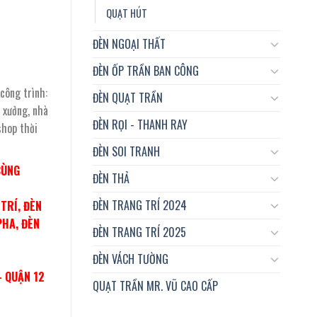
QUẠT HÚT
ĐÈN NGOẠI THẤT
ĐÈN ỐP TRẦN BAN CÔNG
công trình:
ĐÈN QUẠT TRẦN
à xưởng, nhà
ĐÈN RỌI - THANH RAY
shop thời
ĐÈN SOI TRANH
CÙNG
ĐÈN THẢ
ĐÈN TRANG TRÍ 2024
TRÍ, ĐÈN
PHA, ĐÈN
ĐÈN TRANG TRÍ 2025
ĐÈN VÁCH TƯỜNG
– QUẬN 12
QUẠT TRẦN MR. VŨ CAO CẤP