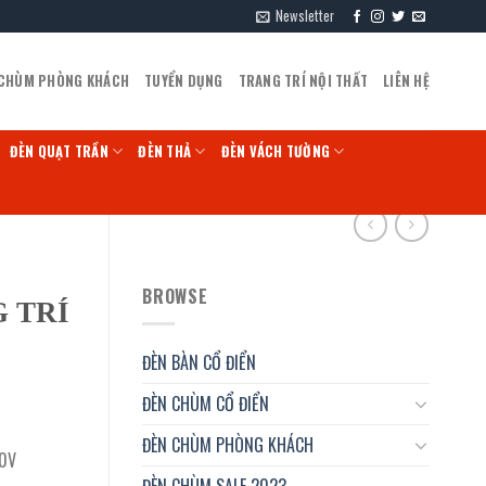
Newsletter
 CHÙM PHÒNG KHÁCH
TUYỂN DỤNG
TRANG TRÍ NỘI THẤT
LIÊN HỆ
ĐÈN QUẠT TRẦN
ĐÈN THẢ
ĐÈN VÁCH TƯỜNG
BROWSE
 TRÍ
ĐÈN BÀN CỔ ĐIỂN
ĐÈN CHÙM CỔ ĐIỂN
ĐÈN CHÙM PHÒNG KHÁCH
30V
ĐÈN CHÙM SALE 2023