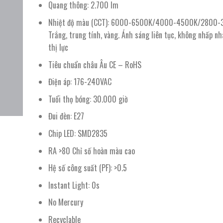
227.500 ₫.
là:
Quang thông: 2.700 lm
154.000 ₫.
Nhiệt độ màu (CCT): 6000-6500K/4000-4500K/2800-
Trắng, trung tính, vàng. Ánh sáng liên tục, không nhấp nh
thị lực
Tiêu chuẩn châu Âu CE – RoHS
Điện áp: 176-240VAC
Tuổi thọ bóng: 30.000 giờ
Đui đèn: E27
Chip LED: SMD2835
RA >80 Chỉ số hoàn màu cao
Hệ số công suất (PF): >0.5
Instant Light: 0s
No Mercury
Recyclable