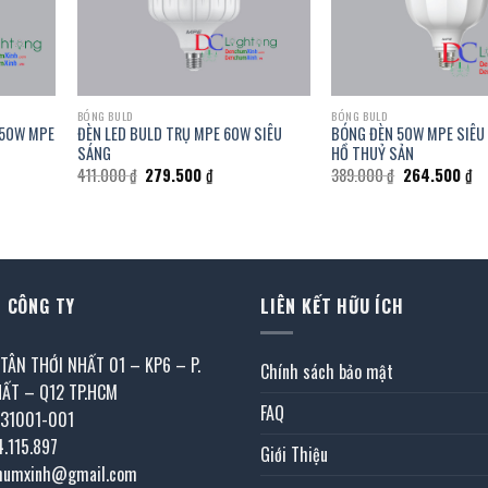
BÓNG BULD
BÓNG BULD
 50W MPE
ĐÈN LED BULD TRỤ MPE 60W SIÊU
BÓNG ĐÈN 50W MPE SIÊU
SÁNG
HỒ THUỶ SẢN
Giá
Giá
Giá
Gi
411.000
₫
279.500
₫
389.000
₫
264.500
₫
gốc
hiện
gốc
hi
là:
tại
là:
tại
411.000 ₫.
là:
389.000 ₫.
là:
0 ₫.
279.500 ₫.
26
 CÔNG TY
LIÊN KẾT HỮU ÍCH
 TÂN THỚI NHẤT 01 – KP6 – P.
Chính sách bảo mật
HẤT – Q12 TP.HCM
FAQ
031001-001
4.115.897
Giới Thiệu
chumxinh@gmail.com