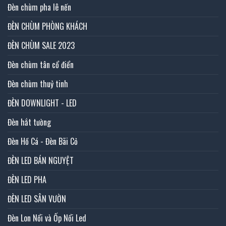
Đèn chùm pha lê nến
ĐÈN CHÙM PHÒNG KHÁCH
ĐÈN CHÙM SALE 2023
Đèn chùm tân cổ điển
Đèn chùm thuỷ tinh
ĐÈN DOWNLIGHT - LED
Đèn hắt tường
Đèn Hồ Cá - Đèn Bãi Cỏ
ĐÈN LED BÁN NGUYỆT
ĐÈN LED PHA
ĐÈN LED SÂN VƯỜN
Đèn Lon Nổi và Ốp Nổi Led