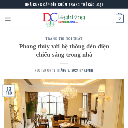
Skip
NHÀ CUNG CẤP ĐÈN CHÙM TRANG TRÍ CÁC LOẠI
to
content
0
TRANG TRÍ NỘI THẤT
Phong thủy với hệ thống đèn điện
chiếu sáng trong nhà
POSTED ON
13 THÁNG 3, 2024
BY
ADMIN
13
Th3