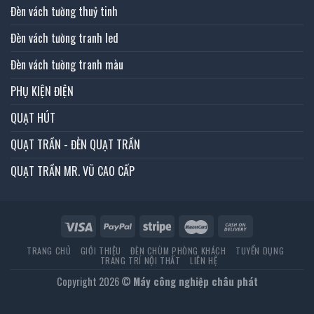
Đèn vách tường thuỷ tinh
Đèn vách tường tranh led
Đèn vách tường tranh màu
PHỤ KIỆN ĐIỆN
QUẠT HÚT
QUẠT TRẦN - ĐÈN QUẠT TRẦN
QUẠT TRẦN MR. VŨ CAO CẤP
TRANG CHỦ
GIỚI THIỆU
ĐÈN CHÙM PHÒNG KHÁCH
TUYỂN DỤNG
TRANG TRÍ NỘI THẤT
LIÊN HỆ
Copyright 2026 ©
Máy công nghiệp châu phát