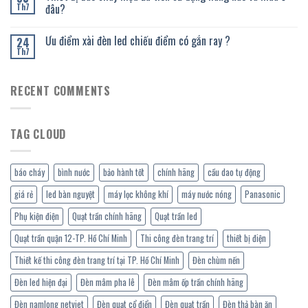
đâu?
Th7
Ưu điểm xài đèn led chiếu điểm có gắn ray ?
24
Th7
RECENT COMMENTS
TAG CLOUD
báo cháy
bình nước
bảo hành tốt
chính hãng
cầu dao tự động
giá rẻ
led bàn nguyệt
máy lọc không khí
máy nước nóng
Panasonic
Phụ kiện điện
Quạt trần chính hãng
Quạt trần led
Quạt trần quận 12-TP. Hồ Chí Minh
Thi công đèn trang trí
thiết bị điện
Thiết kế thi công đèn trang trí tại TP. Hồ Chí Minh
Đèn chùm nến
Đèn led hiện đại
Đèn mâm pha lê
Đèn mâm ốp trần chính hãng
Đèn namlong netviet
Đèn quạt cổ điển
Đèn quạt trần
Đèn thả bàn ăn