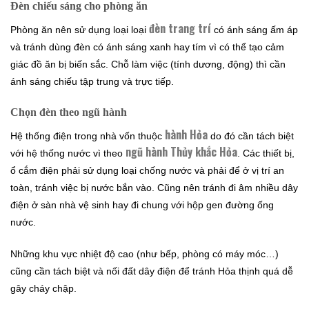
Đèn chiếu sáng cho phòng ăn
đèn trang trí
Phòng ăn nên sử dụng loại loại
có ánh sáng ấm áp
và tránh dùng đèn có ánh sáng xanh hay tím vì có thể tạo cảm
giác đồ ăn bị biến sắc. Chỗ làm việc (tính dương, động) thì cần
ánh sáng chiếu tập trung và trực tiếp.
Chọn đèn theo ngũ hành
hành Hỏa
Hệ thống điện trong nhà vốn thuộc
do đó cần tách biệt
ngũ hành Thủy khắc Hỏa
với hệ thống nước vì theo
. Các thiết bị,
ổ cắm điện phải sử dụng loại chống nước và phải để ở vị trí an
toàn, tránh việc bị nước bắn vào. Cũng nên tránh đi âm nhiều dây
điện ở sàn nhà vệ sinh hay đi chung với hộp gen đường ống
nước.
Những khu vực nhiệt độ cao (như bếp, phòng có máy móc…)
cũng cần tách biệt và nối đất dây điện để tránh Hỏa thịnh quá dễ
gây cháy chập.