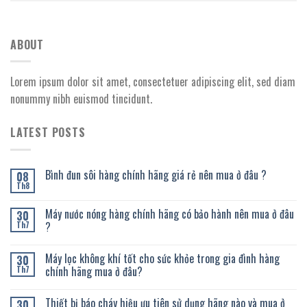
ABOUT
Lorem ipsum dolor sit amet, consectetuer adipiscing elit, sed diam
nonummy nibh euismod tincidunt.
LATEST POSTS
Bình đun sôi hàng chính hãng giá rẻ nên mua ở đâu ?
08
Th8
Máy nước nóng hàng chính hãng có bảo hành nên mua ở đâu
30
?
Th7
Máy lọc không khí tốt cho sức khỏe trong gia đình hàng
30
chính hãng mua ở đâu?
Th7
Thiết bị báo cháy hiệu ưu tiên sử dụng hãng nào và mua ở
30