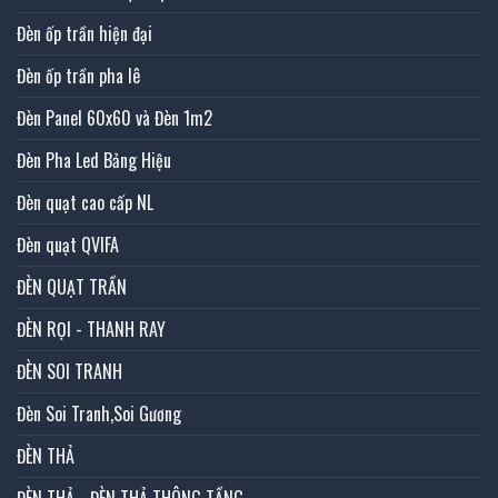
Đèn ốp trần hiện đại
Đèn ốp trần pha lê
Đèn Panel 60x60 và Đèn 1m2
Đèn Pha Led Bảng Hiệu
Đèn quạt cao cấp NL
Đèn quạt QVIFA
ĐÈN QUẠT TRẦN
ĐÈN RỌI - THANH RAY
ĐÈN SOI TRANH
Đèn Soi Tranh,Soi Gương
ĐÈN THẢ
ĐÈN THẢ - ĐÈN THẢ THÔNG TẦNG