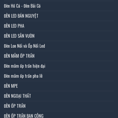
Đèn Hồ Cá - Đèn Bãi Cỏ
ĐÈN LED BÁN NGUYỆT
ĐÈN LED PHA
ĐÈN LED SÂN VƯỜN
Đèn Lon Nổi và Ốp Nổi Led
ĐÈN MÂM ỐP TRẦN
Đèn mâm ốp trần hiện đại
Đèn mâm ốp trần pha lê
ĐÈN MPE
ĐÈN NGOẠI THẤT
ĐÈN ỐP TRẦN
ĐÈN ỐP TRẦN BAN CÔNG