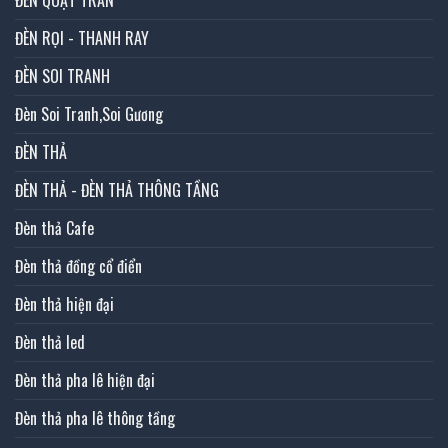
ĐÈN QUẠT TRẦN
ĐÈN RỌI - THANH RAY
ĐÈN SOI TRANH
Đèn Soi Tranh,Soi Gương
ĐÈN THẢ
ĐÈN THẢ - ĐÈN THẢ THÔNG TẦNG
Đèn thả Cafe
Đèn thả đồng cổ điển
Đèn thả hiện đại
Đèn thả led
Đèn thả pha lê hiện đại
Đèn thả pha lê thông tầng