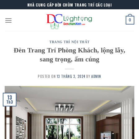
Skip
NHÀ CUNG CẤP ĐÈN CHÙM TRANG TRÍ CÁC LOẠI
to
content
0
TRANG TRÍ NỘI THẤT
Đèn Trang Trí Phòng Khách, lộng lẫy,
sang trọng, ấm cúng
POSTED ON
13 THÁNG 3, 2024
BY
ADMIN
13
Th3