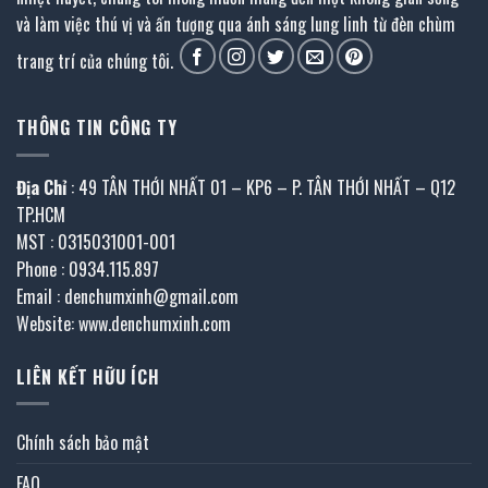
và làm việc thú vị và ấn tượng qua ánh sáng lung linh từ đèn chùm
trang trí của chúng tôi.
THÔNG TIN CÔNG TY
Địa Chỉ
: 49 TÂN THỚI NHẤT 01 – KP6 – P. TÂN THỚI NHẤT – Q12
TP.HCM
MST : 0315031001-001
Phone : 0934.115.897
Email : denchumxinh@gmail.com
Website: www.denchumxinh.com
LIÊN KẾT HỮU ÍCH
Chính sách bảo mật
FAQ