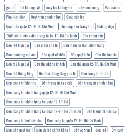
giá rẻ
led bàn nguyệt
máy lọc không khí
máy nước nóng
Panasonic
Phụ kiện điện
Quạt trần chính hãng
Quạt trần led
Quạt trần quận 12-TP. Hồ Chí Minh
Thi công đèn trang trí
thiết bị điện
Thiết kế thi công đèn trang trí tại TP. Hồ Chí Minh
Đèn chùm nến
Đèn led hiện đại
Đèn mâm pha lê
Đèn mâm ốp trần chính hãng
Đèn namlong netviet
Đèn quạt cổ điển
Đèn quạt trần
Đèn thả bàn ăn
Đèn thả hiện đại
Đèn thả phòng khách
Đèn thả quận 12-TP. Hồ Chí Minh
Đèn thả thông tầng
Đèn thả thông tầng pha lê
Đèn trang trí 2025
Đèn trang trí biệt thự
Đèn trang trí cao cấp
Đèn trang trí chính hãng
Đèn trang trí chính hãng quận 12-TP. Hồ Chí Minh
Đèn trang trí chính hãng tại quận 12-TP. Hồ
Đèn trang trí chính hãng tại quận 12-TP. Hồ Chí Minh
Đèn trang trí hiện đại
Đèn trang trí led hiện đại
Đèn trang trí quận 12-TP. Hồ Chí Minh
Đèn Đèn quạt led
Đèn ốp led chính hãng
Đèn ốp trần
đèn led
Ổm cắm