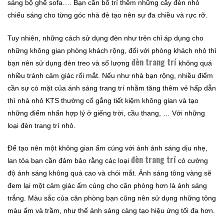
sáng bộ ghế sofa…. Bạn cần bố trí thêm những cây đèn nhỏ
chiếu sáng cho từng góc nhà đẻ tạo nên sự đa chiều và rực rỡ.
Tuy nhiên, những cách sử dụng đèn như trên chỉ áp dụng cho
những không gian phòng khách rộng, đối với phòng khách nhỏ thì
đèn trang trí
bạn nên sử dụng đèn treo và số lượng
không quá
nhiều tránh cảm giác rối mắt. Nếu như nhà bạn rộng, nhiều điểm
cần sự có mặt của ánh sáng trang trí nhằm tăng thêm vẻ hấp dẫn
thì nhà nhỏ KTS thường cố gắng tiết kiệm không gian và tạo
những điểm nhấn hợp lý ở giếng trời, cầu thang, … Với những
loại đèn trang trí nhỏ.
Để tạo nên một không gian ấm cúng với ánh ánh sáng dịu nhẹ,
đèn trang trí
lan tỏa bạn cần đảm bảo rằng các loại
có cường
độ ánh sáng không quá cao và chói mắt. Ánh sáng tông vàng sẽ
đem lại một cảm giác ấm cúng cho căn phòng hơn là ánh sáng
trắng. Màu sắc của căn phòng bạn cũng nên sử dụng những tông
màu ấm và trầm, như thế ánh sáng càng tạo hiệu ứng tối đa hơn.