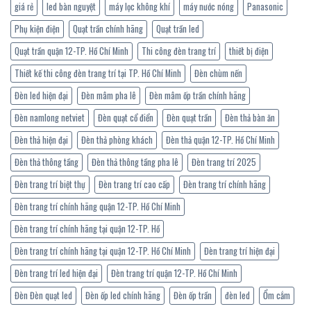
giá rẻ
led bàn nguyệt
máy lọc không khí
máy nước nóng
Panasonic
Phụ kiện điện
Quạt trần chính hãng
Quạt trần led
Quạt trần quận 12-TP. Hồ Chí Minh
Thi công đèn trang trí
thiết bị điện
Thiết kế thi công đèn trang trí tại TP. Hồ Chí Minh
Đèn chùm nến
Đèn led hiện đại
Đèn mâm pha lê
Đèn mâm ốp trần chính hãng
Đèn namlong netviet
Đèn quạt cổ điển
Đèn quạt trần
Đèn thả bàn ăn
Đèn thả hiện đại
Đèn thả phòng khách
Đèn thả quận 12-TP. Hồ Chí Minh
Đèn thả thông tầng
Đèn thả thông tầng pha lê
Đèn trang trí 2025
Đèn trang trí biệt thự
Đèn trang trí cao cấp
Đèn trang trí chính hãng
Đèn trang trí chính hãng quận 12-TP. Hồ Chí Minh
Đèn trang trí chính hãng tại quận 12-TP. Hồ
Đèn trang trí chính hãng tại quận 12-TP. Hồ Chí Minh
Đèn trang trí hiện đại
Đèn trang trí led hiện đại
Đèn trang trí quận 12-TP. Hồ Chí Minh
Đèn Đèn quạt led
Đèn ốp led chính hãng
Đèn ốp trần
đèn led
Ổm cắm