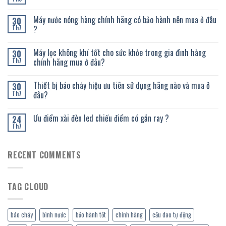
Máy nước nóng hàng chính hãng có bảo hành nên mua ở đâu
30
?
Th7
Máy lọc không khí tốt cho sức khỏe trong gia đình hàng
30
chính hãng mua ở đâu?
Th7
Thiết bị báo cháy hiệu ưu tiên sử dụng hãng nào và mua ở
30
đâu?
Th7
Ưu điểm xài đèn led chiếu điểm có gắn ray ?
24
Th7
RECENT COMMENTS
TAG CLOUD
báo cháy
bình nước
bảo hành tốt
chính hãng
cầu dao tự động