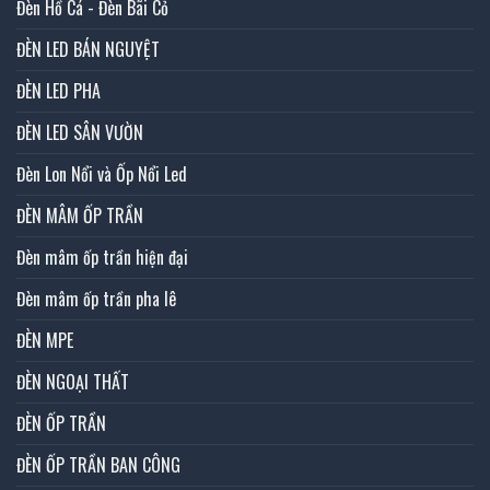
Đèn Hồ Cá - Đèn Bãi Cỏ
ĐÈN LED BÁN NGUYỆT
ĐÈN LED PHA
ĐÈN LED SÂN VƯỜN
Đèn Lon Nổi và Ốp Nổi Led
ĐÈN MÂM ỐP TRẦN
Đèn mâm ốp trần hiện đại
Đèn mâm ốp trần pha lê
ĐÈN MPE
ĐÈN NGOẠI THẤT
ĐÈN ỐP TRẦN
ĐÈN ỐP TRẦN BAN CÔNG