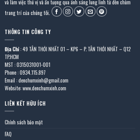
và làm việc thú vị và ấn tượng qua ánh sáng lung linh từ đèn chùm
trang trí của chúng tôi.
THÔNG TIN CÔNG TY
Địa Chỉ
: 49 TÂN THỚI NHẤT 01 – KP6 – P. TÂN THỚI NHẤT – Q12
TP.HCM
MST : 0315031001-001
Phone : 0934.115.897
Email : denchumxinh@gmail.com
Website: www.denchumxinh.com
LIÊN KẾT HỮU ÍCH
Chính sách bảo mật
FAQ