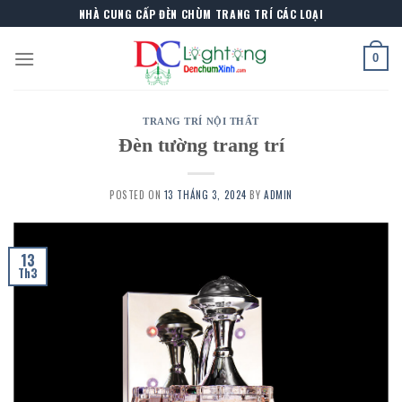
Skip
NHÀ CUNG CẤP ĐÈN CHÙM TRANG TRÍ CÁC LOẠI
to
content
0
TRANG TRÍ NỘI THẤT
Đèn tường trang trí
POSTED ON
13 THÁNG 3, 2024
BY
ADMIN
13
Th3