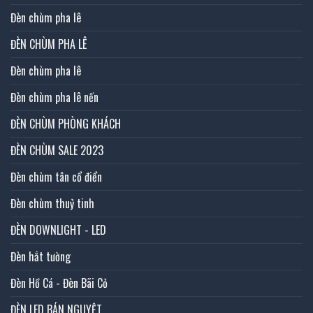
Đèn chùm pha lê
ĐÈN CHÙM PHA LÊ
Đèn chùm pha lê
Đèn chùm pha lê nến
ĐÈN CHÙM PHÒNG KHÁCH
ĐÈN CHÙM SALE 2023
Đèn chùm tân cổ điển
Đèn chùm thuỷ tinh
ĐÈN DOWNLIGHT - LED
Đèn hắt tường
Đèn Hồ Cá - Đèn Bãi Cỏ
ĐÈN LED BÁN NGUYỆT