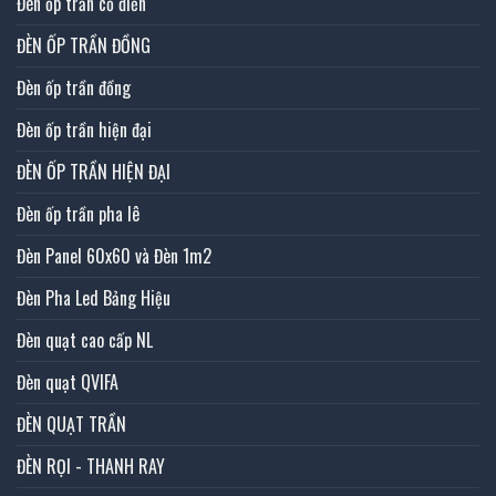
Đèn ốp trần cổ điển
ĐÈN ỐP TRẦN ĐỒNG
Đèn ốp trần đồng
Đèn ốp trần hiện đại
ĐÈN ỐP TRẦN HIỆN ĐẠI
Đèn ốp trần pha lê
Đèn Panel 60x60 và Đèn 1m2
Đèn Pha Led Bảng Hiệu
Đèn quạt cao cấp NL
Đèn quạt QVIFA
ĐÈN QUẠT TRẦN
ĐÈN RỌI - THANH RAY