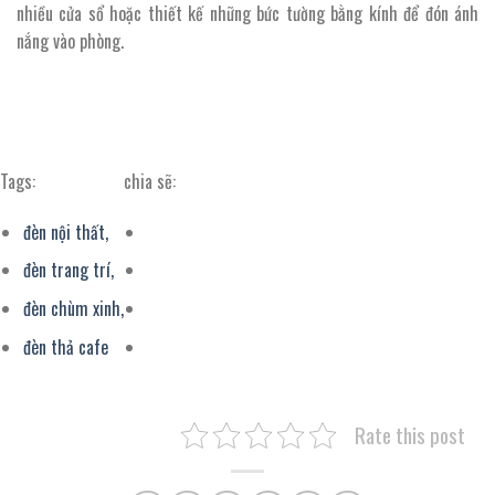
nhiều cửa sổ hoặc thiết kế những bức tường bằng kính để đón ánh
nắng vào phòng.
Ánh sáng tự nhiên mang đến cho phòng khách vẻ thoáng đãng
hơn.
Tags:
chia sẽ:
đèn nội thất,
đèn trang trí,
đèn chùm xinh,
đèn thả cafe
Rate this post