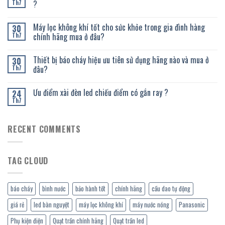
?
Th7
Máy lọc không khí tốt cho sức khỏe trong gia đình hàng
30
chính hãng mua ở đâu?
Th7
Thiết bị báo cháy hiệu ưu tiên sử dụng hãng nào và mua ở
30
đâu?
Th7
Ưu điểm xài đèn led chiếu điểm có gắn ray ?
24
Th7
RECENT COMMENTS
TAG CLOUD
báo cháy
bình nước
bảo hành tốt
chính hãng
cầu dao tự động
giá rẻ
led bàn nguyệt
máy lọc không khí
máy nước nóng
Panasonic
Phụ kiện điện
Quạt trần chính hãng
Quạt trần led