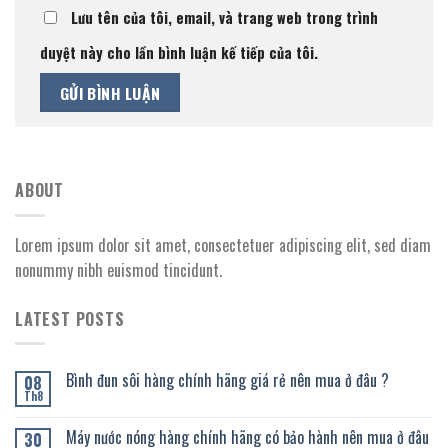
Lưu tên của tôi, email, và trang web trong trình
duyệt này cho lần bình luận kế tiếp của tôi.
ABOUT
Lorem ipsum dolor sit amet, consectetuer adipiscing elit, sed diam
nonummy nibh euismod tincidunt.
LATEST POSTS
Bình đun sôi hàng chính hãng giá rẻ nên mua ở đâu ?
08
Th8
Máy nước nóng hàng chính hãng có bảo hành nên mua ở đâu
30