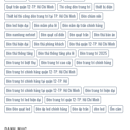
Quạt trần quận 12-TP. Hồ Chí Minh
Thi công đèn trang trí
thiết bị điện
Thiết kế thi công đèn trang trí tại TP. Hồ Chí Minh
Đèn chùm nến
Đèn led hiện đại
Đèn mâm pha lê
Đèn mâm ốp trần chính hãng
Đèn namlong netviet
Đèn quạt cổ điển
Đèn quạt trần
Đèn thả bàn ăn
Đèn thả hiện đại
Đèn thả phòng khách
Đèn thả quận 12-TP. Hồ Chí Minh
Đèn thả thông tầng
Đèn thả thông tầng pha lê
Đèn trang trí 2025
Đèn trang trí biệt thự
Đèn trang trí cao cấp
Đèn trang trí chính hãng
Đèn trang trí chính hãng quận 12-TP. Hồ Chí Minh
Đèn trang trí chính hãng tại quận 12-TP. Hồ
Đèn trang trí chính hãng tại quận 12-TP. Hồ Chí Minh
Đèn trang trí hiện đại
Đèn trang trí led hiện đại
Đèn trang trí quận 12-TP. Hồ Chí Minh
Đèn Đèn quạt led
Đèn ốp led chính hãng
Đèn ốp trần
đèn led
Ổm cắm
DANH MỤC