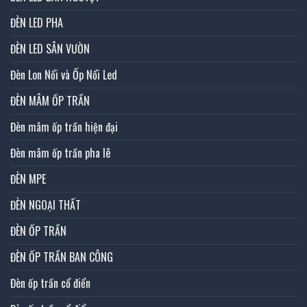
ĐÈN LED PHA
ĐÈN LED SÂN VƯỜN
Đèn Lon Nổi và Ốp Nổi Led
ĐÈN MÂM ỐP TRẦN
Đèn mâm ốp trần hiện đại
Đèn mâm ốp trần pha lê
ĐÈN MPE
ĐÈN NGOẠI THẤT
ĐÈN ỐP TRẦN
ĐÈN ỐP TRẦN BAN CÔNG
Đèn ốp trần cổ điển