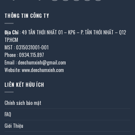
THÔNG TIN CÔNG TY
Địa Chỉ
: 49 TÂN THỚI NHẤT 01 – KP6 – P. TÂN THỚI NHẤT – Q12
TP.HCM
MST : 0315031001-001
Phone : 0934.115.897
Email : denchumxinh@gmail.com
Website: www.denchumxinh.com
LIÊN KẾT HỮU ÍCH
Chính sách bảo mật
FAQ
Giới Thiệu