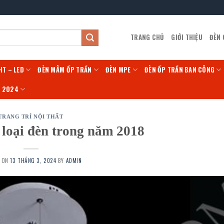
TRANG CHỦ
GIỚI THIỆU
ĐÈN
HT – LED
ĐÈN MÂM ỐP TRẦN
ĐÈN MPE
ĐÈN ỐP TRẦN BAN CÔNG
Í 2024
TRANG TRÍ NỘI THẤT
loại đèn trong năm 2018
D ON
13 THÁNG 3, 2024
BY
ADMIN