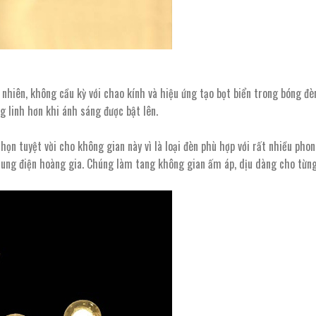
hiên, không cầu kỳ với chao kính và hiệu ứng tạo bọt biển trong bóng đèn
g linh hơn khi ánh sáng được bật lên.
ọn tuyệt vời cho không gian này vì là loại đèn phù hợp với rất nhiều pho
 cung điện hoàng gia. Chúng làm tang không gian ấm áp, dịu dàng cho từn