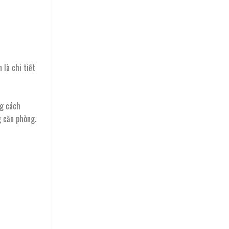
 là chi tiết
ng cách
g căn phòng.