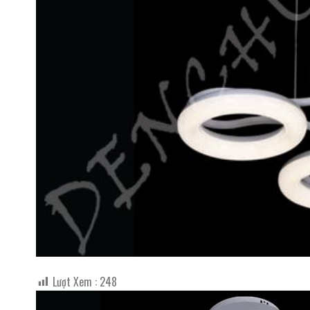
Lượt Xem :
248