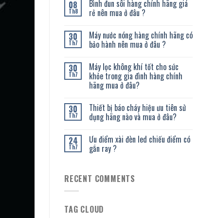
Bình đun sôi hàng chính hãng giá
08
rẻ nên mua ở đâu ?
Th8
Máy nước nóng hàng chính hãng có
30
bảo hành nên mua ở đâu ?
Th7
Máy lọc không khí tốt cho sức
30
khỏe trong gia đình hàng chính
Th7
hãng mua ở đâu?
Thiết bị báo cháy hiệu ưu tiên sử
30
dụng hãng nào và mua ở đâu?
Th7
Ưu điểm xài đèn led chiếu điểm có
24
gắn ray ?
Th7
RECENT COMMENTS
TAG CLOUD