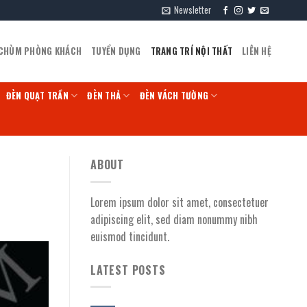
Newsletter
 CHÙM PHÒNG KHÁCH
TUYỂN DỤNG
TRANG TRÍ NỘI THẤT
LIÊN HỆ
ĐÈN QUẠT TRẦN
ĐÈN THẢ
ĐÈN VÁCH TƯỜNG
ABOUT
Lorem ipsum dolor sit amet, consectetuer
adipiscing elit, sed diam nonummy nibh
euismod tincidunt.
LATEST POSTS