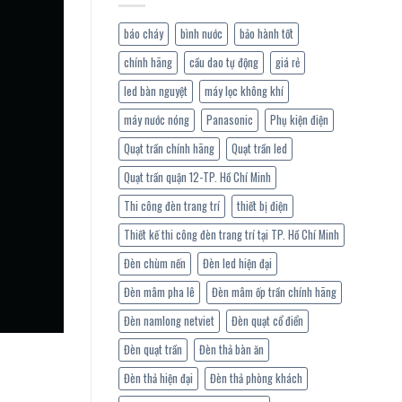
báo cháy
bình nước
bảo hành tốt
chính hãng
cầu dao tự động
giá rẻ
led bàn nguyệt
máy lọc không khí
máy nước nóng
Panasonic
Phụ kiện điện
Quạt trần chính hãng
Quạt trần led
Quạt trần quận 12-TP. Hồ Chí Minh
Thi công đèn trang trí
thiết bị điện
Thiết kế thi công đèn trang trí tại TP. Hồ Chí Minh
Đèn chùm nến
Đèn led hiện đại
Đèn mâm pha lê
Đèn mâm ốp trần chính hãng
Đèn namlong netviet
Đèn quạt cổ điển
Đèn quạt trần
Đèn thả bàn ăn
Đèn thả hiện đại
Đèn thả phòng khách