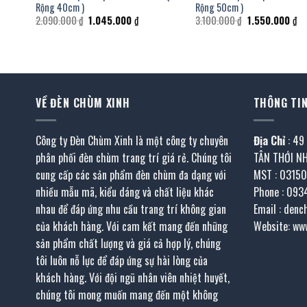
Rộng 40cm )
Rộng 50cm )
Giá
Giá
Giá
Gi
2.090.000
₫
1.045.000
₫
3.100.000
₫
1.550.000
₫
gốc
hiện
gốc
hi
là:
tại
là:
tại
2.090.000 ₫.
là:
3.100.000 ₫.
là:
5.000 ₫.
1.045.000 ₫.
1.
VỀ ĐÈN CHÙM XINH
THÔNG TIN
Công ty Đèn Chùm Xinh là một công ty chuyên
Địa Chỉ
: 49
phân phối đèn chùm trang trí giá rẻ. Chúng tôi
TÂN THỚI N
cung cấp các sản phẩm đèn chùm đa dạng với
MST : 0315
nhiều mẫu mã, kiểu dáng và chất liệu khác
Phone : 093
nhau để đáp ứng nhu cầu trang trí không gian
Email : den
của khách hàng. Với cam kết mang đến những
Website: ww
sản phẩm chất lượng và giá cả hợp lý, chúng
tôi luôn nỗ lực để đáp ứng sự hài lòng của
khách hàng. Với đội ngũ nhân viên nhiệt huyết,
chúng tôi mong muốn mang đến một không