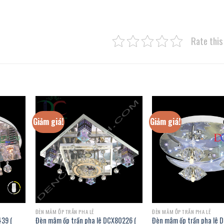
Rate this
Giảm giá!
Giảm giá!
ĐÈN MÂM ỐP TRẦN PHA LÊ
ĐÈN MÂM ỐP TRẦN PHA LÊ
439 (
Đèn mâm ốp trần pha lê DCX80226 (
Đèn mâm ốp trần pha lê 