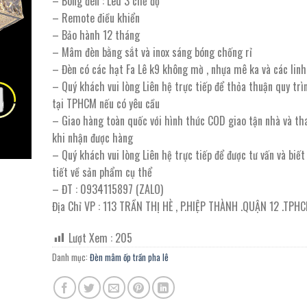
– Bóng đèn : Led 3 chế độ
3.270.000 ₫.
là:
– Remote điều khiển
1.798.000 ₫.
– Bảo hành 12 tháng
– Mâm đèn bằng sắt và inox sáng bóng chống rỉ
– Đèn có các hạt Fa Lê k9 không mờ , nhựa mê ka và các linh
– Quý khách vui lòng Liên hệ trực tiếp để thỏa thuận quy trì
tại TPHCM nếu có yêu cầu
– Giao hàng toàn quốc với hình thức COD giao tận nhà và th
khi nhận được hàng
– Quý khách vui lòng Liên hệ trực tiếp để được tư vấn và biế
tiết về sản phẩm cụ thể
– ĐT : 0934115897 (ZALO)
Địa Chỉ VP : 113 TRẦN THỊ HÈ , P.HIỆP THÀNH .QUẬN 12 .TPH
Lượt Xem :
205
Danh mục:
Đèn mâm ốp trần pha lê