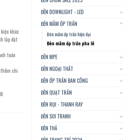
ĐÈN DOWNLIGHT - LED
ĐÈN MÂM ỐP TRẦN
 kiện khác
Đèn mâm ốp trần hiện đại
nh lắp đặt
Đèn mâm ốp trần pha lê
anh toán
ĐÈN MPE
ĐÈN NGOẠI THẤT
t thêm chi
ĐÈN ỐP TRẦN BAN CÔNG
ĐÈN QUẠT TRẦN
CM
ĐÈN RỌI - THANH RAY
ĐÈN SOI TRANH
ĐÈN THẢ
ĐÈN TRANG TRÍ 2024