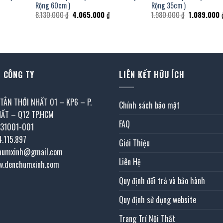
Rộng 60cm )
Rộng 35cm )
á
Giá
Giá
Giá
8.130.000
₫
4.065.000
₫
1.980.000
₫
1.089.000
ện
gốc
hiện
gốc
là:
tại
là:
8.130.000 ₫.
là:
1.980.000 ₫.
550.000 ₫.
4.065.000 ₫.
 CÔNG TY
LIÊN KẾT HỮU ÍCH
 TÂN THỚI NHẤT 01 – KP6 – P.
Chính sách bảo mật
HẤT – Q12 TP.HCM
FAQ
031001-001
4.115.897
Giới Thiệu
chumxinh@gmail.com
Liên Hệ
w.denchumxinh.com
Quy định đổi trả và bảo hành
Quy định sử dụng website
Trang Trí Nội Thất