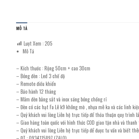
MÔ TẢ
Lượt Xem :
205
Mô Tả
– Kích thước : Rộng 50cm + cao 30cm
– Bóng đèn : Led 3 chế độ
– Remote điều khiển
– Bảo hành 12 tháng
– Mâm đèn bằng sắt và inox sáng bóng chống rỉ
– Đèn có các hạt Fa Lê k9 không mờ , nhựa mê ka và các linh kiệ
– Quý khách vui lòng Liên hệ trực tiếp để thỏa thuận quy trình 
– Giao hàng toàn quốc với hình thức COD giao tận nhà và thanh
– Quý khách vui lòng Liên hệ trực tiếp để được tư vấn và biết th
– ĐT : 0934115897 (ZALO)