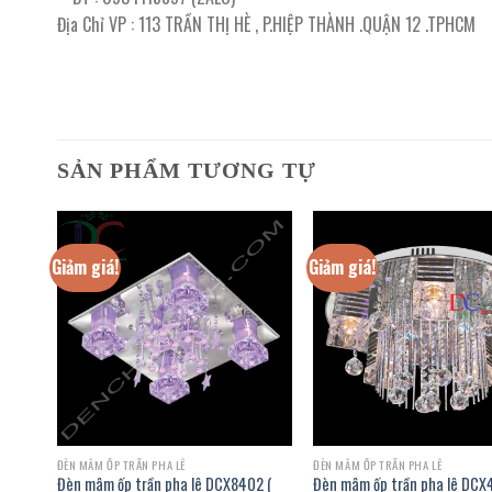
Địa Chỉ VP : 113 TRẦN THỊ HÈ , P.HIỆP THÀNH .QUẬN 12 .TPHCM
SẢN PHẨM TƯƠNG TỰ
Giảm giá!
Giảm giá!
ĐÈN MÂM ỐP TRẦN PHA LÊ
ĐÈN MÂM ỐP TRẦN PHA LÊ
0 (
Đèn mâm ốp trần pha lê DCX8402 (
Đèn mâm ốp trần pha lê DCX