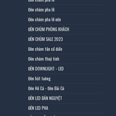
Đèn chùm pha lê
Đèn chùm pha lê nến
ĐÈN CHÙM PHÒNG KHÁCH
ĐÈN CHÙM SALE 2023
Đèn chùm tân cổ điển
Đèn chùm thuỷ tinh
ĐÈN DOWNLIGHT - LED
Đèn hắt tường
Đèn Hồ Cá - Đèn Bãi Cỏ
ĐÈN LED BÁN NGUYỆT
ĐÈN LED PHA