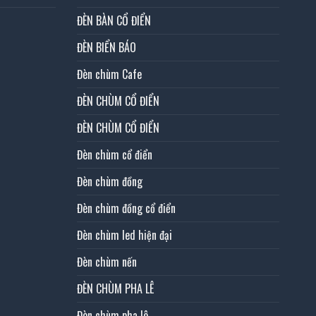
ĐÈN BÀN CỔ ĐIỂN
ĐÈN BIỂN BÁO
Đèn chùm Cafe
ĐÈN CHÙM CỔ ĐIỂN
ĐÈN CHÙM CỔ ĐIỂN
Đèn chùm cổ điển
Đèn chùm đồng
Đèn chùm đồng cổ điển
Đèn chùm led hiện đại
Đèn chùm nến
ĐÈN CHÙM PHA LÊ
Đèn chùm pha lê