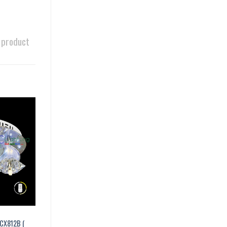
 product
DCX812B (