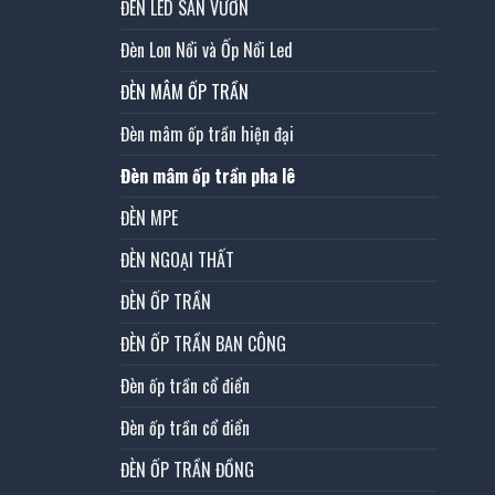
ĐÈN LED SÂN VƯỜN
Đèn Lon Nổi và Ốp Nổi Led
ĐÈN MÂM ỐP TRẦN
Đèn mâm ốp trần hiện đại
Đèn mâm ốp trần pha lê
ĐÈN MPE
ĐÈN NGOẠI THẤT
ĐÈN ỐP TRẦN
ĐÈN ỐP TRẦN BAN CÔNG
Đèn ốp trần cổ điển
Đèn ốp trần cổ điển
ĐÈN ỐP TRẦN ĐỒNG