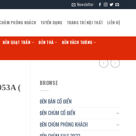
Newsletter
 CHÙM PHÒNG KHÁCH
TUYỂN DỤNG
TRANG TRÍ NỘI THẤT
LIÊN HỆ
ĐÈN QUẠT TRẦN
ĐÈN THẢ
ĐÈN VÁCH TƯỜNG
BROWSE
053A (
ĐÈN BÀN CỔ ĐIỂN
ĐÈN CHÙM CỔ ĐIỂN
ĐÈN CHÙM PHÒNG KHÁCH
ĐÈN CHÙM SALE 2023