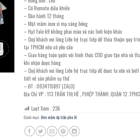
– Bóng đèn : Led
3.300.000 ₫.
là:
– Có Remote điều khiển
1.815.000 ₫.
– Bảo hành 12 tháng
– Mặt mâm inox xi mạ sáng bóng
– Hạt Fale k9 không phai màu và các linh kiện khác
– Quý khách vui lòng Liên hệ trực tiếp để thỏa thuận quy trì
tại TPHCM nếu có yêu cầu
– Giao hàng toàn quốc với hình thức COD giao tận nhà và th
khi nhận được hàng
– Quý khách vui lòng Liên hệ trực tiếp để được tư vấn và biế
tiết về sản phẩm cụ thể
– ĐT : 0934115897 (ZALO)
Địa Chỉ VP : 113 TRẦN THỊ HÈ , P.HIỆP THÀNH .QUẬN 12 .TPH
Lượt Xem :
236
Danh mục:
Đèn mâm ốp trần pha lê