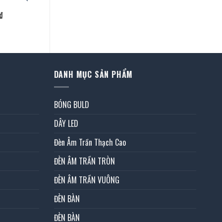
Giá
₫
hiện
tại
.
là:
1.835.000 ₫.
DANH MỤC SẢN PHẨM
BÓNG BULD
DÂY LED
Đèn Âm Trần Thạch Cao
ĐÈN ÂM TRẦN TRÒN
ĐÈN ÂM TRẦN VUÔNG
ĐÈN BÀN
ĐÈN BÀN