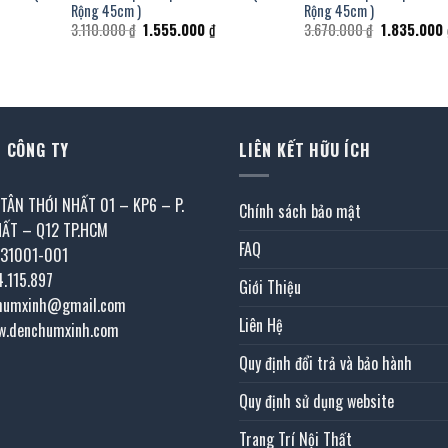
Rộng 45cm )
Rộng 45cm )
á
Giá
Giá
Giá
3.110.000
₫
1.555.000
₫
3.670.000
₫
1.835.000
ện
gốc
hiện
gốc
i
là:
tại
là:
3.110.000 ₫.
là:
3.670.000 ₫
065.000 ₫.
1.555.000 ₫.
 CÔNG TY
LIÊN KẾT HỮU ÍCH
 TÂN THỚI NHẤT 01 – KP6 – P.
Chính sách bảo mật
HẤT – Q12 TP.HCM
FAQ
031001-001
4.115.897
Giới Thiệu
chumxinh@gmail.com
Liên Hệ
w.denchumxinh.com
Quy định đổi trả và bảo hành
Quy định sử dụng website
Trang Trí Nội Thất