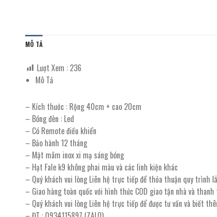
MÔ TẢ
Lượt Xem :
236
Mô Tả
– Kích thước : Rộng 40cm + cao 20cm
– Bóng đèn : Led
– Có Remote điều khiển
– Bảo hành 12 tháng
– Mặt mâm inox xi mạ sáng bóng
– Hạt Fale k9 không phai màu và các linh kiện khác
– Quý khách vui lòng Liên hệ trực tiếp để thỏa thuận quy trình 
– Giao hàng toàn quốc với hình thức COD giao tận nhà và thanh
– Quý khách vui lòng Liên hệ trực tiếp để được tư vấn và biết th
– ĐT : 0934115897 (ZALO)