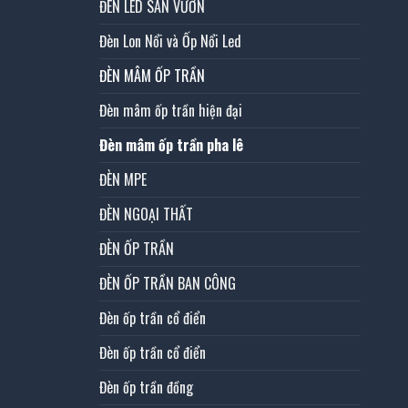
ĐÈN LED SÂN VƯỜN
Đèn Lon Nổi và Ốp Nổi Led
ĐÈN MÂM ỐP TRẦN
Đèn mâm ốp trần hiện đại
Đèn mâm ốp trần pha lê
ĐÈN MPE
ĐÈN NGOẠI THẤT
ĐÈN ỐP TRẦN
ĐÈN ỐP TRẦN BAN CÔNG
Đèn ốp trần cổ điển
Đèn ốp trần cổ điển
Đèn ốp trần đồng