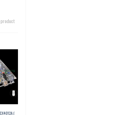
 product
DCX4012A (