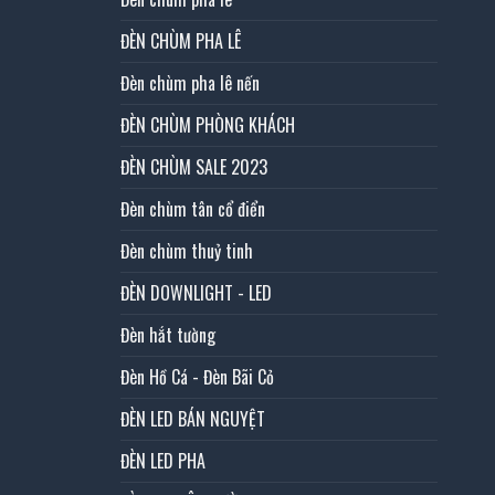
ĐÈN CHÙM PHA LÊ
Đèn chùm pha lê nến
ĐÈN CHÙM PHÒNG KHÁCH
ĐÈN CHÙM SALE 2023
Đèn chùm tân cổ điển
Đèn chùm thuỷ tinh
ĐÈN DOWNLIGHT - LED
Đèn hắt tường
Đèn Hồ Cá - Đèn Bãi Cỏ
ĐÈN LED BÁN NGUYỆT
ĐÈN LED PHA