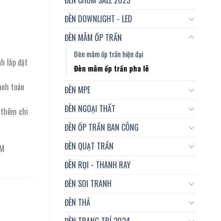
ĐÈN DOWNLIGHT - LED
ĐÈN MÂM ỐP TRẦN
Đèn mâm ốp trần hiện đại
nh lắp đặt
Đèn mâm ốp trần pha lê
anh toán
ĐÈN MPE
ĐÈN NGOẠI THẤT
t thêm chi
ĐÈN ỐP TRẦN BAN CÔNG
ĐÈN QUẠT TRẦN
CM
ĐÈN RỌI - THANH RAY
ĐÈN SOI TRANH
ĐÈN THẢ
ĐÈN TRANG TRÍ 2024