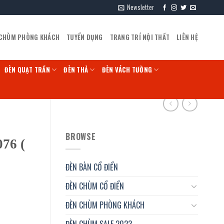
Newsletter
 CHÙM PHÒNG KHÁCH
TUYỂN DỤNG
TRANG TRÍ NỘI THẤT
LIÊN HỆ
ĐÈN QUẠT TRẦN
ĐÈN THẢ
ĐÈN VÁCH TƯỜNG
BROWSE
76 (
ĐÈN BÀN CỔ ĐIỂN
ĐÈN CHÙM CỔ ĐIỂN
ĐÈN CHÙM PHÒNG KHÁCH
ĐÈN CHÙM SALE 2023