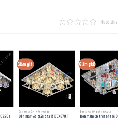
Rate this
Giảm giá!
Giảm giá!
ĐÈN MÂM ỐP TRẦN PHA LÊ
ĐÈN MÂM ỐP TRẦN PHA LÊ
80226 (
Đèn mâm ốp trần pha lê DCX878 (
Đèn mâm ốp trần pha lê 