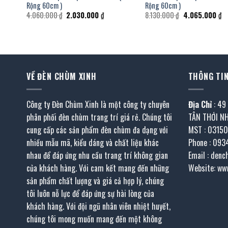
Rộng 60cm )
Rộng 60cm )
Giá
Giá
Giá
Gi
4.060.000
₫
2.030.000
₫
8.130.000
₫
4.065.000
₫
gốc
hiện
gốc
hi
là:
tại
là:
tạ
4.060.000 ₫.
là:
8.130.000 ₫.
là:
.000 ₫.
2.030.000 ₫.
4.
VỀ ĐÈN CHÙM XINH
THÔNG TIN
Công ty Đèn Chùm Xinh là một công ty chuyên
Địa Chỉ
: 49
phân phối đèn chùm trang trí giá rẻ. Chúng tôi
TÂN THỚI N
cung cấp các sản phẩm đèn chùm đa dạng với
MST : 0315
nhiều mẫu mã, kiểu dáng và chất liệu khác
Phone : 093
nhau để đáp ứng nhu cầu trang trí không gian
Email : den
của khách hàng. Với cam kết mang đến những
Website: ww
sản phẩm chất lượng và giá cả hợp lý, chúng
tôi luôn nỗ lực để đáp ứng sự hài lòng của
khách hàng. Với đội ngũ nhân viên nhiệt huyết,
chúng tôi mong muốn mang đến một không