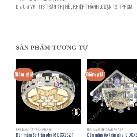
Địa Chỉ VP : 113 TRẦN THỊ HÈ , P.HIỆP THÀNH .QUẬN 12 .TPHCM
SẢN PHẨM TƯƠNG TỰ
Giảm giá!
Giảm giá!
ĐÈN MÂM ỐP TRẦN PHA LÊ
ĐÈN MÂM ỐP TRẦN PHA LÊ
2 (
Đèn mâm ốp trần pha lê DCX232 (
Đèn mâm ốp trần pha lê DCX