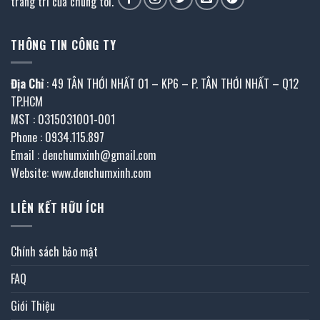
trang trí của chúng tôi.
THÔNG TIN CÔNG TY
Địa Chỉ
: 49 TÂN THỚI NHẤT 01 – KP6 – P. TÂN THỚI NHẤT – Q12
TP.HCM
MST : 0315031001-001
Phone : 0934.115.897
Email : denchumxinh@gmail.com
Website: www.denchumxinh.com
LIÊN KẾT HỮU ÍCH
Chính sách bảo mật
FAQ
Giới Thiệu