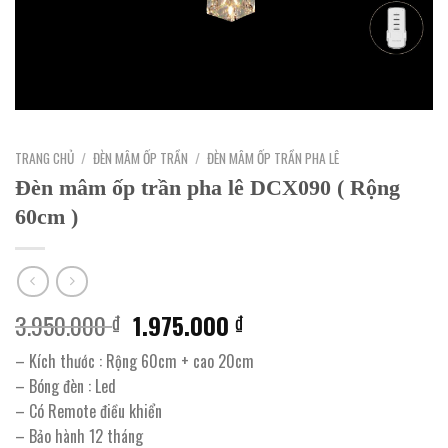
TRANG CHỦ
/
ĐÈN MÂM ỐP TRẦN
/
ĐÈN MÂM ỐP TRẦN PHA LÊ
Đèn mâm ốp trần pha lê DCX090 ( Rộng
60cm )
Giá
Giá
3.950.000
1.975.000
₫
₫
gốc
hiện
– Kích thước : Rộng 60cm + cao 20cm
là:
tại
– Bóng đèn : Led
3.950.000 ₫.
là:
– Có Remote điều khiển
1.975.000 ₫.
– Bảo hành 12 tháng