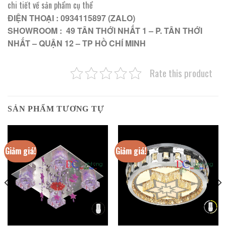
chi tiết về sản phẩm cụ thể
ĐIỆN THOẠI : 0934115897 (ZALO)
SHOWROOM : 49 TÂN THỚI NHẤT 1 – P. TÂN THỚI
NHẤT – QUẬN 12 – TP HỒ CHÍ MINH
Rate this product
SẢN PHẨM TƯƠNG TỰ
Giảm giá!
Giảm giá!