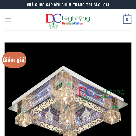
Skip
NHÀ CUNG CẤP ĐÈN CHÙM TRANG TRÍ CÁC LOẠI
to
content
0
Giảm giá!