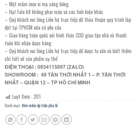
– Mặt mâm inox xi mạ sáng bóng
– Hạt Fale k9 không phai màu và các linh kiện khác
– Quý khách vui lòng Liên hệ trực tiếp để thỏa thuận quy trình lắp
đặt tại TPHCM nếu có yêu cầu
– Giao hàng toàn quốc với hình thức COD giao tận nhà và thanh
toán khi nhận được hàng
– Quý khách vui lòng Liên hệ trực tiếp để được tư vấn và biết thêm
chi tiết về sản phẩm cụ thể
ĐIỆN THOẠI : 0934115897 (ZALO)
SHOWROOM : 49 TÂN THỚI NHẤT 1 – P. TÂN THỚI
NHẤT – QUẬN 12 – TP HỒ CHÍ MINH
Lượt Xem :
201
Danh mục:
Đèn mâm ốp trần pha lê