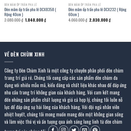
ĐÈN MÂM ỐP TRẦN PHA LÊ
ĐÈN MÂM ỐP TRẦN PHA LÊ
Đèn mâm ốp trần pha lê DCX8358 (
Đèn mâm ốp trần pha lê DCX232 ( Rộng
Rộng 40cm )
60cm )
Giá
Giá
Giá
Giá
2.080.000
₫
1.040.000
₫
4.060.000
₫
2.030.000
₫
gốc
hiện
gốc
hiện
là:
tại
là:
tại
2.080.000 ₫.
là:
4.060.000 ₫.
là:
₫.
1.040.000 ₫.
2.030.000 ₫.
VỀ ĐÈN CHÙM XINH
Công ty Đèn Chùm Xinh là một công ty chuyên phân phối đèn chùm
trang trí giá rẻ. Chúng tôi cung cấp các sản phẩm đèn chùm đa
dạng với nhiều mẫu mã, kiểu dáng và chất liệu khác nhau để đáp ứng
nhu cầu trang trí không gian của khách hàng. Với cam kết mang
đến những sản phẩm chất lượng và giá cả hợp lý, chúng tôi luôn nỗ
lực để đáp ứng sự hài lòng của khách hàng. Với đội ngũ nhân viên
nhiệt huyết, chúng tôi mong muốn mang đến một không gian sống
và làm việc thú vị và ấn tượng qua ánh sáng lung linh từ đèn chùm