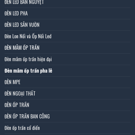
ĐÈN LED BÁN NGUYỆT
ĐÈN LED PHA
ĐÈN LED SÂN VƯỜN
Đèn Lon Nổi và Ốp Nổi Led
ĐÈN MÂM ỐP TRẦN
Đèn mâm ốp trần hiện đại
Đèn mâm ốp trần pha lê
ĐÈN MPE
ĐÈN NGOẠI THẤT
ĐÈN ỐP TRẦN
ĐÈN ỐP TRẦN BAN CÔNG
Đèn ốp trần cổ điển