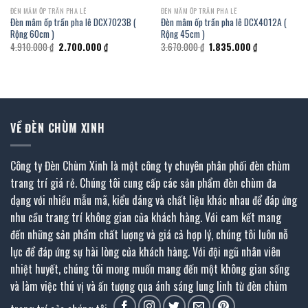
ĐÈN MÂM ỐP TRẦN PHA LÊ
ĐÈN MÂM ỐP TRẦN PHA LÊ
Đèn mâm ốp trần pha lê DCX7023B (
Đèn mâm ốp trần pha lê DCX4012A (
Rộng 60cm )
Rộng 45cm )
Giá
Giá
Giá
Giá
4.910.000
₫
2.700.000
₫
3.670.000
₫
1.835.000
₫
gốc
hiện
gốc
hiện
là:
tại
là:
tại
4.910.000 ₫.
là:
3.670.000 ₫.
là:
2.700.000 ₫.
1.835.000 ₫.
VỀ ĐÈN CHÙM XINH
Công ty Đèn Chùm Xinh là một công ty chuyên phân phối đèn chùm
trang trí giá rẻ. Chúng tôi cung cấp các sản phẩm đèn chùm đa
dạng với nhiều mẫu mã, kiểu dáng và chất liệu khác nhau để đáp ứng
nhu cầu trang trí không gian của khách hàng. Với cam kết mang
đến những sản phẩm chất lượng và giá cả hợp lý, chúng tôi luôn nỗ
lực để đáp ứng sự hài lòng của khách hàng. Với đội ngũ nhân viên
nhiệt huyết, chúng tôi mong muốn mang đến một không gian sống
và làm việc thú vị và ấn tượng qua ánh sáng lung linh từ đèn chùm