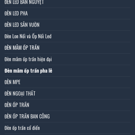
ĐÈN LED BÁN NGUYỆT
ĐÈN LED PHA
ĐÈN LED SÂN VƯỜN
Đèn Lon Nổi và Ốp Nổi Led
ĐÈN MÂM ỐP TRẦN
Đèn mâm ốp trần hiện đại
Đèn mâm ốp trần pha lê
ĐÈN MPE
ĐÈN NGOẠI THẤT
ĐÈN ỐP TRẦN
ĐÈN ỐP TRẦN BAN CÔNG
Đèn ốp trần cổ điển