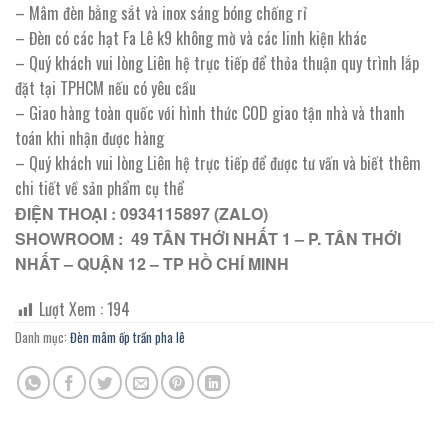
– Mâm đèn bằng sắt và inox sáng bóng chống rỉ
– Đèn có các hạt Fa Lê k9 không mờ và các linh kiện khác
– Quý khách vui lòng Liên hệ trực tiếp để thỏa thuận quy trình lắp
đặt tại TPHCM nếu có yêu cầu
– Giao hàng toàn quốc với hình thức COD giao tận nhà và thanh
toán khi nhận được hàng
– Quý khách vui lòng Liên hệ trực tiếp để được tư vấn và biết thêm
chi tiết về sản phẩm cụ thể
ĐIỆN THOẠI : 0934115897 (ZALO)
SHOWROOM : 49 TÂN THỚI NHẤT 1 – P. TÂN THỚI
NHẤT – QUẬN 12 – TP HỒ CHÍ MINH
Lượt Xem :
194
Danh mục:
Đèn mâm ốp trần pha lê