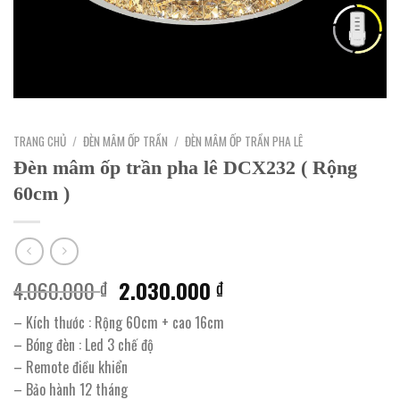
TRANG CHỦ
/
ĐÈN MÂM ỐP TRẦN
/
ĐÈN MÂM ỐP TRẦN PHA LÊ
Đèn mâm ốp trần pha lê DCX232 ( Rộng
60cm )
Giá
Giá
4.060.000
2.030.000
₫
₫
gốc
hiện
– Kích thước : Rộng 60cm + cao 16cm
là:
tại
– Bóng đèn : Led 3 chế độ
4.060.000 ₫.
là:
– Remote điều khiển
2.030.000 ₫.
– Bảo hành 12 tháng