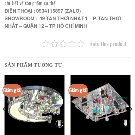
chi tiết về sản phẩm cụ thể
ĐIỆN THOẠI : 0934115897 (ZALO)
SHOWROOM : 49 TÂN THỚI NHẤT 1 – P. TÂN THỚI
NHẤT – QUẬN 12 – TP HỒ CHÍ MINH
Rate this product
SẢN PHẨM TƯƠNG TỰ
Giảm giá!
Giảm giá!