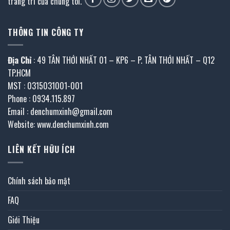
trang trí của chúng tôi.
THÔNG TIN CÔNG TY
Địa Chỉ
: 49 TÂN THỚI NHẤT 01 – KP6 – P. TÂN THỚI NHẤT – Q12
TP.HCM
MST : 0315031001-001
Phone : 0934.115.897
Email : denchumxinh@gmail.com
Website: www.denchumxinh.com
LIÊN KẾT HỮU ÍCH
Chính sách bảo mật
FAQ
Giới Thiệu