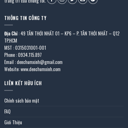
trang trí của chúng tôi.
THÔNG TIN CÔNG TY
Địa Chỉ
: 49 TÂN THỚI NHẤT 01 – KP6 – P. TÂN THỚI NHẤT – Q12
TP.HCM
MST : 0315031001-001
Phone : 0934.115.897
Email : denchumxinh@gmail.com
Website: www.denchumxinh.com
LIÊN KẾT HỮU ÍCH
Chính sách bảo mật
FAQ
Giới Thiệu