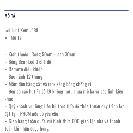
MÔ TẢ
Lượt Xem :
188
Mô Tả
– Kích thước : Rộng 50cm + cao 30cm
– Bóng đèn : Led 3 chế độ
– Remote điều khiển
– Bảo hành 12 tháng
– Mâm đèn bằng sắt và inox sáng bóng chống rỉ
– Đèn có các hạt Fa Lê k9 không mờ , nhựa mê ka và các linh kiện
khác
– Quý khách vui lòng Liên hệ trực tiếp để thỏa thuận quy trình lắp
đặt tại TPHCM nếu có yêu cầu
– Giao hàng toàn quốc với hình thức COD giao tận nhà và thanh
toán khi nhận được hàng