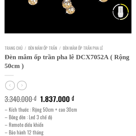
TRANG CHỦ
/
ĐÈN MÂM ỐP TRẦN
/
ĐÈN MÂM ỐP TRẦN PHA LÊ
Đèn mâm ốp trần pha lê DCX7052A ( Rộng
50cm )
Giá
Giá
3.340.000
1.837.000
₫
₫
gốc
hiện
– Kích thước : Rộng 50cm + cao 30cm
là:
tại
– Bóng đèn : Led 3 chế độ
3.340.000 ₫.
là:
– Remote điều khiển
1.837.000 ₫.
– Bảo hành 12 tháng