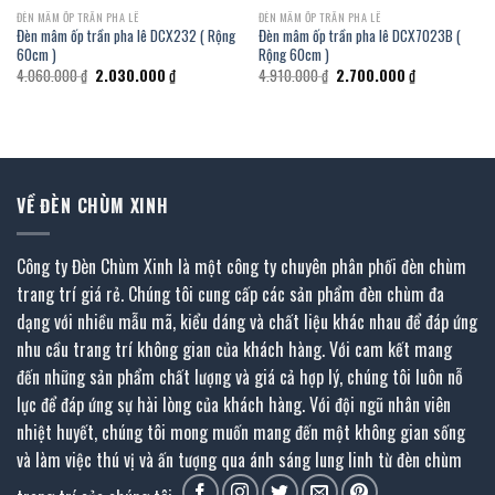
ĐÈN MÂM ỐP TRẦN PHA LÊ
ĐÈN MÂM ỐP TRẦN PHA LÊ
Đèn mâm ốp trần pha lê DCX232 ( Rộng
Đèn mâm ốp trần pha lê DCX7023B (
60cm )
Rộng 60cm )
Giá
Giá
Giá
Giá
4.060.000
₫
2.030.000
₫
4.910.000
₫
2.700.000
₫
gốc
hiện
gốc
hiện
là:
tại
là:
tại
4.060.000 ₫.
là:
4.910.000 ₫.
là:
₫.
2.030.000 ₫.
2.700.000 ₫.
VỀ ĐÈN CHÙM XINH
Công ty Đèn Chùm Xinh là một công ty chuyên phân phối đèn chùm
trang trí giá rẻ. Chúng tôi cung cấp các sản phẩm đèn chùm đa
dạng với nhiều mẫu mã, kiểu dáng và chất liệu khác nhau để đáp ứng
nhu cầu trang trí không gian của khách hàng. Với cam kết mang
đến những sản phẩm chất lượng và giá cả hợp lý, chúng tôi luôn nỗ
lực để đáp ứng sự hài lòng của khách hàng. Với đội ngũ nhân viên
nhiệt huyết, chúng tôi mong muốn mang đến một không gian sống
và làm việc thú vị và ấn tượng qua ánh sáng lung linh từ đèn chùm