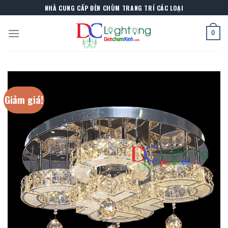
Skip
NHÀ CUNG CẤP ĐÈN CHÙM TRANG TRÍ CÁC LOẠI
to
content
0
Giảm giá!