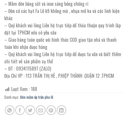
– Mâm đèn bằng sắt và inox sáng bóng chống rỉ
– Đèn có các hạt Fa Lê k9 không mờ , nhựa mê ka và các linh kiện
khác
– Quý khách vui lòng Liên hệ trực tiếp để thỏa thuận quy trình lắp
đặt tại TPHCM nếu có yêu cầu
– Giao hàng toàn quốc với hình thức COD giao tận nhà và thanh
toán khi nhận được hàng
– Quý khách vui lòng Liên hệ trực tiếp để được tư vấn và biết thêm
chi tiết về sản phẩm cụ thể
– ĐT : 0934115897 (ZALO)
Địa Chỉ VP : 113 TRẦN THỊ HÈ , P.HIỆP THÀNH .QUẬN 12 .TPHCM
Lượt Xem :
188
Danh mục:
Đèn mâm ốp trần pha lê