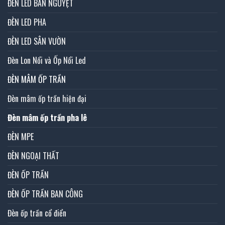
ĐÈN LED BÁN NGUYỆT
ĐÈN LED PHA
ĐÈN LED SÂN VƯỜN
Đèn Lon Nổi và Ốp Nổi Led
ĐÈN MÂM ỐP TRẦN
Đèn mâm ốp trần hiện đại
Đèn mâm ốp trần pha lê
ĐÈN MPE
ĐÈN NGOẠI THẤT
ĐÈN ỐP TRẦN
ĐÈN ỐP TRẦN BAN CÔNG
Đèn ốp trần cổ điển