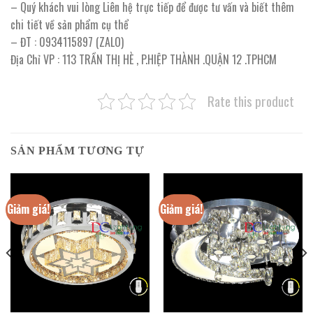
– Quý khách vui lòng Liên hệ trực tiếp để được tư vấn và biết thêm
chi tiết về sản phẩm cụ thể
– ĐT : 0934115897 (ZALO)
Địa Chỉ VP : 113 TRẦN THỊ HÈ , P.HIỆP THÀNH .QUẬN 12 .TPHCM
Rate this product
SẢN PHẨM TƯƠNG TỰ
Giảm giá!
Giảm giá!