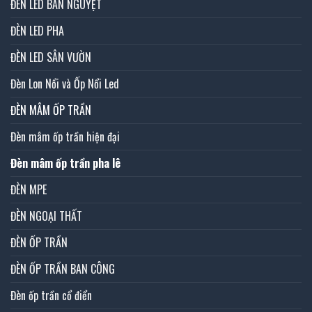
ĐÈN LED BÁN NGUYỆT
ĐÈN LED PHA
ĐÈN LED SÂN VƯỜN
Đèn Lon Nổi và Ốp Nổi Led
ĐÈN MÂM ỐP TRẦN
Đèn mâm ốp trần hiện đại
Đèn mâm ốp trần pha lê
ĐÈN MPE
ĐÈN NGOẠI THẤT
ĐÈN ỐP TRẦN
ĐÈN ỐP TRẦN BAN CÔNG
Đèn ốp trần cổ điển