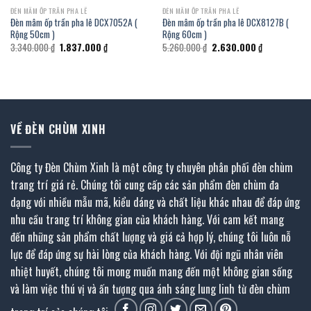
ĐÈN MÂM ỐP TRẦN PHA LÊ
ĐÈN MÂM ỐP TRẦN PHA LÊ
Đèn mâm ốp trần pha lê DCX7052A (
Đèn mâm ốp trần pha lê DCX8127B (
Rộng 50cm )
Rộng 60cm )
Giá
Giá
Giá
Giá
3.340.000
₫
1.837.000
₫
5.260.000
₫
2.630.000
₫
gốc
hiện
gốc
hiện
là:
tại
là:
tại
3.340.000 ₫.
là:
5.260.000 ₫.
là:
1.837.000 ₫.
2.630.000 ₫.
VỀ ĐÈN CHÙM XINH
Công ty Đèn Chùm Xinh là một công ty chuyên phân phối đèn chùm
trang trí giá rẻ. Chúng tôi cung cấp các sản phẩm đèn chùm đa
dạng với nhiều mẫu mã, kiểu dáng và chất liệu khác nhau để đáp ứng
nhu cầu trang trí không gian của khách hàng. Với cam kết mang
đến những sản phẩm chất lượng và giá cả hợp lý, chúng tôi luôn nỗ
lực để đáp ứng sự hài lòng của khách hàng. Với đội ngũ nhân viên
nhiệt huyết, chúng tôi mong muốn mang đến một không gian sống
và làm việc thú vị và ấn tượng qua ánh sáng lung linh từ đèn chùm