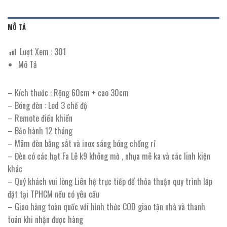
MÔ TẢ
Lượt Xem :
301
Mô Tả
– Kích thước : Rộng 60cm + cao 30cm
– Bóng đèn : Led 3 chế độ
– Remote điều khiển
– Bảo hành 12 tháng
– Mâm đèn bằng sắt và inox sáng bóng chống rỉ
– Đèn có các hạt Fa Lê k9 không mờ , nhựa mê ka và các linh kiện
khác
– Quý khách vui lòng Liên hệ trực tiếp để thỏa thuận quy trình lắp
đặt tại TPHCM nếu có yêu cầu
– Giao hàng toàn quốc với hình thức COD giao tận nhà và thanh
toán khi nhận được hàng