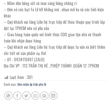
– Mâm đèn bằng sắt và inox sáng bóng chống rỉ
– Đèn có các hạt Fa Lê k9 không mờ , nhựa mê ka và các linh kiện
khác
– Quý khách vui lòng Liên hệ trực tiếp để thỏa thuận quy trình lắp
đặt tại TPHCM nếu có yêu cầu
– Giao hàng toàn quốc với hình thức COD giao tận nhà và thanh
toán khi nhận được hàng
– Quý khách vui lòng Liên hệ trực tiếp để được tư vấn và biết thêm
chi tiết về sản phẩm cụ thể
– ĐT : 0934115897 (ZALO)
Địa Chỉ VP : 113 TRẦN THỊ HÈ , P.HIỆP THÀNH .QUẬN 12 .TPHCM
Lượt Xem :
301
Danh mục:
Đèn mâm ốp trần pha lê