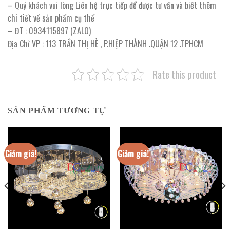
– Quý khách vui lòng Liên hệ trực tiếp để được tư vấn và biết thêm
chi tiết về sản phẩm cụ thể
– ĐT : 0934115897 (ZALO)
Địa Chỉ VP : 113 TRẦN THỊ HÈ , P.HIỆP THÀNH .QUẬN 12 .TPHCM
Rate this product
SẢN PHẨM TƯƠNG TỰ
Giảm giá!
Giảm giá!