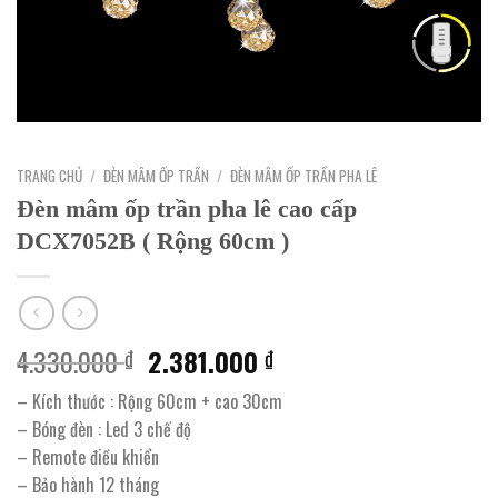
TRANG CHỦ
/
ĐÈN MÂM ỐP TRẦN
/
ĐÈN MÂM ỐP TRẦN PHA LÊ
Đèn mâm ốp trần pha lê cao cấp
DCX7052B ( Rộng 60cm )
Giá
Giá
4.330.000
2.381.000
₫
₫
gốc
hiện
– Kích thước : Rộng 60cm + cao 30cm
là:
tại
– Bóng đèn : Led 3 chế độ
4.330.000 ₫.
là:
– Remote điều khiển
2.381.000 ₫.
– Bảo hành 12 tháng