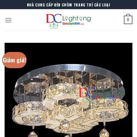
Skip
NHÀ CUNG CẤP ĐÈN CHÙM TRANG TRÍ CÁC LOẠI
to
content
0
Giảm giá!