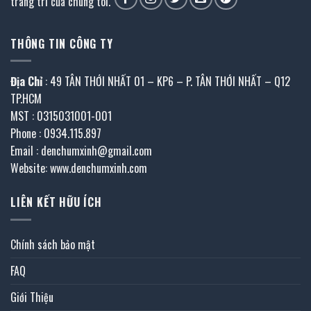
trang trí của chúng tôi.
THÔNG TIN CÔNG TY
Địa Chỉ
: 49 TÂN THỚI NHẤT 01 – KP6 – P. TÂN THỚI NHẤT – Q12
TP.HCM
MST : 0315031001-001
Phone : 0934.115.897
Email : denchumxinh@gmail.com
Website: www.denchumxinh.com
LIÊN KẾT HỮU ÍCH
Chính sách bảo mật
FAQ
Giới Thiệu