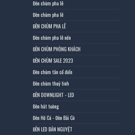
Đèn chùm pha lê
Đèn chùm pha lê
ĐÈN CHÙM PHA LÊ
Đèn chùm pha lê nến
ĐÈN CHÙM PHÒNG KHÁCH
ĐÈN CHÙM SALE 2023
Đèn chùm tân cổ điển
Đèn chùm thuỷ tinh
ĐÈN DOWNLIGHT - LED
Đèn hắt tường
Đèn Hồ Cá - Đèn Bãi Cỏ
ĐÈN LED BÁN NGUYỆT