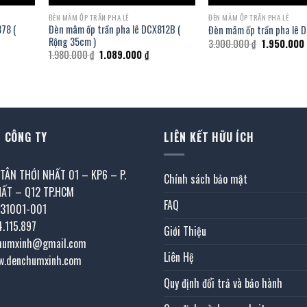
ĐÈN MÂM ỐP TRẦN PHA LÊ
ĐÈN MÂM ỐP TRẦN PHA LÊ
878 (
Đèn mâm ốp trần pha lê DCX812B (
Đèn mâm ốp trần pha lê 
Rộng 35cm )
Giá
3.900.000
₫
1.950.000
gốc
Giá
Giá
1.980.000
₫
1.089.000
₫
là:
n
gốc
hiện
3.900.000 ₫
là:
tại
1.980.000 ₫.
là:
55.000 ₫.
1.089.000 ₫.
 CÔNG TY
LIÊN KẾT HỮU ÍCH
 TÂN THỚI NHẤT 01 – KP6 – P.
Chính sách bảo mật
HẤT – Q12 TP.HCM
FAQ
031001-001
4.115.897
Giới Thiệu
chumxinh@gmail.com
Liên Hệ
w.denchumxinh.com
Quy định đổi trả và bảo hành