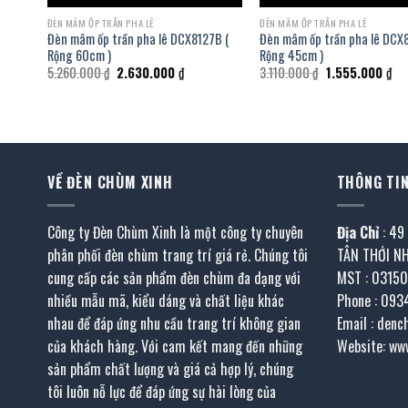
ĐÈN MÂM ỐP TRẦN PHA LÊ
ĐÈN MÂM ỐP TRẦN PHA LÊ
8 (
Đèn mâm ốp trần pha lê DCX8127B (
Đèn mâm ốp trần pha lê DCX
Rộng 60cm )
Rộng 45cm )
Giá
Giá
Giá
Giá
5.260.000
₫
2.630.000
₫
3.110.000
₫
1.555.000
₫
gốc
hiện
gốc
hiệ
là:
tại
là:
tại
5.260.000 ₫.
là:
3.110.000 ₫.
là:
.000 ₫.
2.630.000 ₫.
1.5
VỀ ĐÈN CHÙM XINH
THÔNG TIN
Công ty Đèn Chùm Xinh là một công ty chuyên
Địa Chỉ
: 49
phân phối đèn chùm trang trí giá rẻ. Chúng tôi
TÂN THỚI N
cung cấp các sản phẩm đèn chùm đa dạng với
MST : 0315
nhiều mẫu mã, kiểu dáng và chất liệu khác
Phone : 093
nhau để đáp ứng nhu cầu trang trí không gian
Email : den
của khách hàng. Với cam kết mang đến những
Website: ww
sản phẩm chất lượng và giá cả hợp lý, chúng
tôi luôn nỗ lực để đáp ứng sự hài lòng của