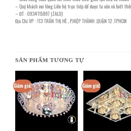
– Quý khách vui lòng Liên hệ trực tiếp để được tư vấn và biết th
– ĐT : 0934115897 (ZALO)
Địa Chỉ VP : 113 TRẦN THỊ HÈ , P.HIỆP THÀNH .QUẬN 12 .TPHCM
SẢN PHẨM TƯƠNG TỰ
Giảm giá!
Giảm giá!