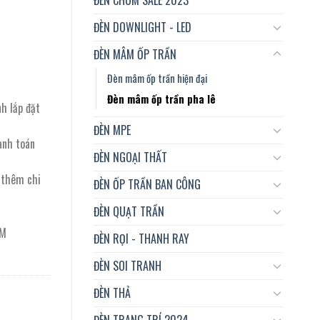
ĐÈN DOWNLIGHT - LED
ĐÈN MÂM ỐP TRẦN
Đèn mâm ốp trần hiện đại
Đèn mâm ốp trần pha lê
nh lắp đặt
ĐÈN MPE
anh toán
ĐÈN NGOẠI THẤT
t thêm chi
ĐÈN ỐP TRẦN BAN CÔNG
ĐÈN QUẠT TRẦN
CM
ĐÈN RỌI - THANH RAY
ĐÈN SOI TRANH
ĐÈN THẢ
ĐÈN TRANG TRÍ 2024