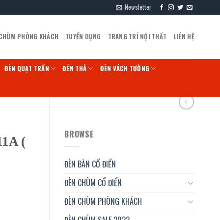
Newsletter
 CHÙM PHÒNG KHÁCH
TUYỂN DỤNG
TRANG TRÍ NỘI THẤT
LIÊN HỆ
ĐÈN QUẠT TRẦN
ĐÈN THẢ
ĐÈN VÁCH TƯỜNG
BROWSE
1A (
ĐÈN BÀN CỔ ĐIỂN
ĐÈN CHÙM CỔ ĐIỂN
ĐÈN CHÙM PHÒNG KHÁCH
ĐÈN CHÙM SALE 2023