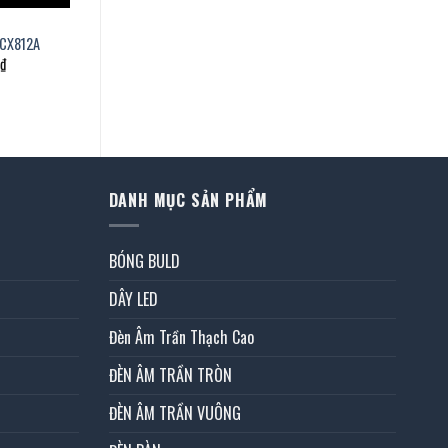
DCX812A
Giá
₫
hiện
tại
.
là:
1.950.000 ₫.
DANH MỤC SẢN PHẨM
BÓNG BULD
DÂY LED
Đèn Âm Trần Thạch Cao
ĐÈN ÂM TRẦN TRÒN
ĐÈN ÂM TRẦN VUÔNG