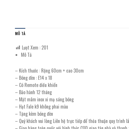
MÔ TẢ
Lượt Xem :
201
Mô Tả
– Kích thước : Rộng 60cm + cao 30cm
– Bóng đèn : E14 x 18
– Có Remote điều khiển
– Bảo hành 12 tháng
– Mặt mâm inox xi mạ sáng bóng
– Hạt Fale k9 không phai màu
– Tặng kèm bóng đèn
– Quý khách vui lòng Liên hệ trực tiếp để thỏa thuận quy trình 
– Giao hàng toàn quốc với hình thức COD giao tận nhà và thanh