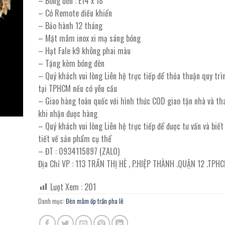
– Bóng đèn : E14 x 18
9.410.000 ₫.
là:
– Có Remote điều khiển
5.175.000 ₫.
– Bảo hành 12 tháng
– Mặt mâm inox xi mạ sáng bóng
– Hạt Fale k9 không phai màu
– Tặng kèm bóng đèn
– Quý khách vui lòng Liên hệ trực tiếp để thỏa thuận quy trì
tại TPHCM nếu có yêu cầu
– Giao hàng toàn quốc với hình thức COD giao tận nhà và th
khi nhận được hàng
– Quý khách vui lòng Liên hệ trực tiếp để được tư vấn và biế
tiết về sản phẩm cụ thể
– ĐT : 0934115897 (ZALO)
Địa Chỉ VP : 113 TRẦN THỊ HÈ , P.HIỆP THÀNH .QUẬN 12 .TPH
Lượt Xem :
201
Danh mục:
Đèn mâm ốp trần pha lê