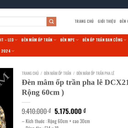
TRANG CHỦ
GIỚI THIỆU
ĐÈN
HT – LED
ĐÈN MÂM ỐP TRẦN
ĐÈN MPE
ĐÈN ỐP TRẦN BAN CÔNG
Í 2024
TRANG CHỦ
/
ĐÈN MÂM ỐP TRẦN
/
ĐÈN MÂM ỐP TRẦN PHA LÊ
Đèn mâm ốp trần pha lê DCX21
Rộng 60cm )
Giá
Giá
9.410.000
5.175.000
₫
₫
gốc
hiện
– Kích thước : Rộng 60cm + cao 30cm
là:
tại