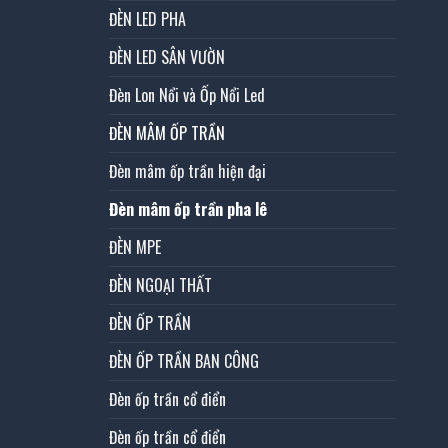
ĐÈN LED PHA
ĐÈN LED SÂN VƯỜN
Đèn Lon Nổi và Ốp Nổi Led
ĐÈN MÂM ỐP TRẦN
Đèn mâm ốp trần hiện đại
Đèn mâm ốp trần pha lê
ĐÈN MPE
ĐÈN NGOẠI THẤT
ĐÈN ỐP TRẦN
ĐÈN ỐP TRẦN BAN CÔNG
Đèn ốp trần cổ điển
Đèn ốp trần cổ điển