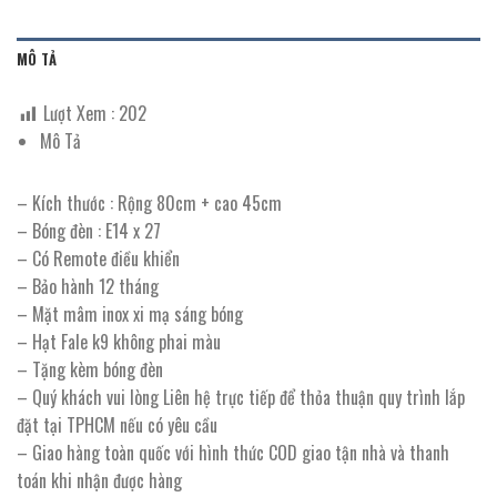
MÔ TẢ
Lượt Xem :
202
Mô Tả
– Kích thước : Rộng 80cm + cao 45cm
– Bóng đèn : E14 x 27
– Có Remote điều khiển
– Bảo hành 12 tháng
– Mặt mâm inox xi mạ sáng bóng
– Hạt Fale k9 không phai màu
– Tặng kèm bóng đèn
– Quý khách vui lòng Liên hệ trực tiếp để thỏa thuận quy trình lắp
đặt tại TPHCM nếu có yêu cầu
– Giao hàng toàn quốc với hình thức COD giao tận nhà và thanh
toán khi nhận được hàng