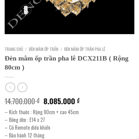
TRANG CHỦ
/
ĐÈN MÂM ỐP TRẦN
/
ĐÈN MÂM ỐP TRẦN PHA LÊ
Đèn mâm ốp trần pha lê DCX211B ( Rộng
80cm )
Giá
Giá
14.700.000
8.085.000
₫
₫
gốc
hiện
– Kích thước : Rộng 80cm + cao 45cm
là:
tại
– Bóng đèn : E14 x 27
14.700.000 ₫.
là:
– Có Remote điều khiển
8.085.000 ₫.
– Bảo hành 12 tháng