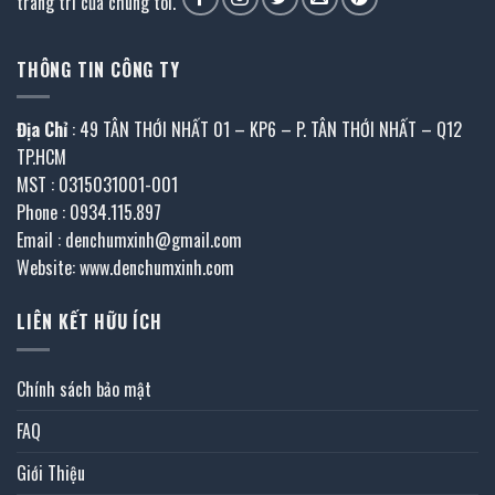
trang trí của chúng tôi.
THÔNG TIN CÔNG TY
Địa Chỉ
: 49 TÂN THỚI NHẤT 01 – KP6 – P. TÂN THỚI NHẤT – Q12
TP.HCM
MST : 0315031001-001
Phone : 0934.115.897
Email : denchumxinh@gmail.com
Website: www.denchumxinh.com
LIÊN KẾT HỮU ÍCH
Chính sách bảo mật
FAQ
Giới Thiệu