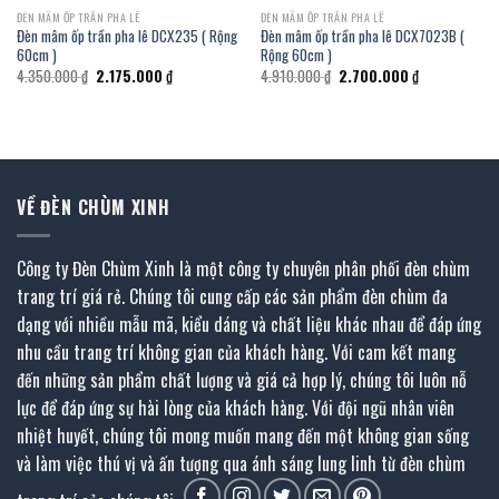
ĐÈN MÂM ỐP TRẦN PHA LÊ
ĐÈN MÂM ỐP TRẦN PHA LÊ
Đèn mâm ốp trần pha lê DCX235 ( Rộng
Đèn mâm ốp trần pha lê DCX7023B (
60cm )
Rộng 60cm )
Giá
Giá
Giá
Giá
4.350.000
₫
2.175.000
₫
4.910.000
₫
2.700.000
₫
gốc
hiện
gốc
hiện
là:
tại
là:
tại
4.350.000 ₫.
là:
4.910.000 ₫.
là:
2.175.000 ₫.
2.700.000 ₫.
VỀ ĐÈN CHÙM XINH
Công ty Đèn Chùm Xinh là một công ty chuyên phân phối đèn chùm
trang trí giá rẻ. Chúng tôi cung cấp các sản phẩm đèn chùm đa
dạng với nhiều mẫu mã, kiểu dáng và chất liệu khác nhau để đáp ứng
nhu cầu trang trí không gian của khách hàng. Với cam kết mang
đến những sản phẩm chất lượng và giá cả hợp lý, chúng tôi luôn nỗ
lực để đáp ứng sự hài lòng của khách hàng. Với đội ngũ nhân viên
nhiệt huyết, chúng tôi mong muốn mang đến một không gian sống
và làm việc thú vị và ấn tượng qua ánh sáng lung linh từ đèn chùm