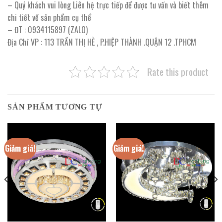
– Quý khách vui lòng Liên hệ trực tiếp để được tư vấn và biết thêm
chi tiết về sản phẩm cụ thể
– ĐT : 0934115897 (ZALO)
Địa Chỉ VP : 113 TRẦN THỊ HÈ , P.HIỆP THÀNH .QUẬN 12 .TPHCM
Rate this product
SẢN PHẨM TƯƠNG TỰ
Giảm giá!
Giảm giá!