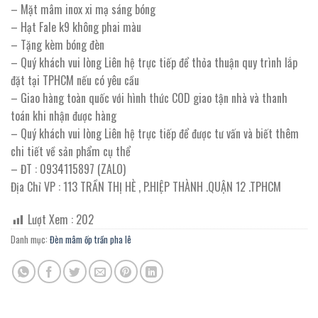
– Mặt mâm inox xi mạ sáng bóng
– Hạt Fale k9 không phai màu
– Tặng kèm bóng đèn
– Quý khách vui lòng Liên hệ trực tiếp để thỏa thuận quy trình lắp
đặt tại TPHCM nếu có yêu cầu
– Giao hàng toàn quốc với hình thức COD giao tận nhà và thanh
toán khi nhận được hàng
– Quý khách vui lòng Liên hệ trực tiếp để được tư vấn và biết thêm
chi tiết về sản phẩm cụ thể
– ĐT : 0934115897 (ZALO)
Địa Chỉ VP : 113 TRẦN THỊ HÈ , P.HIỆP THÀNH .QUẬN 12 .TPHCM
Lượt Xem :
202
Danh mục:
Đèn mâm ốp trần pha lê