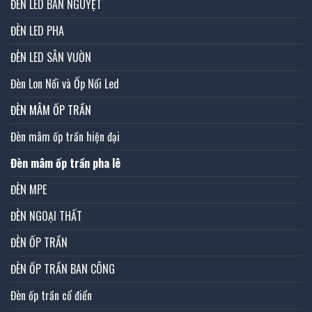
ĐÈN LED BÁN NGUYỆT
ĐÈN LED PHA
ĐÈN LED SÂN VƯỜN
Đèn Lon Nổi và Ốp Nổi Led
ĐÈN MÂM ỐP TRẦN
Đèn mâm ốp trần hiện đại
Đèn mâm ốp trần pha lê
ĐÈN MPE
ĐÈN NGOẠI THẤT
ĐÈN ỐP TRẦN
ĐÈN ỐP TRẦN BAN CÔNG
Đèn ốp trần cổ điển