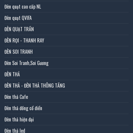
Đèn quạt cao cấp NL
Đèn quạt QVIFA
ĐÈN QUẠT TRẦN
ĐÈN RỌI - THANH RAY
ĐÈN SOI TRANH
Đèn Soi Tranh,Soi Gương
ĐÈN THẢ
ĐÈN THẢ - ĐÈN THẢ THÔNG TẦNG
Đèn thả Cafe
Đèn thả đồng cổ điển
Đèn thả hiện đại
Đèn thả led