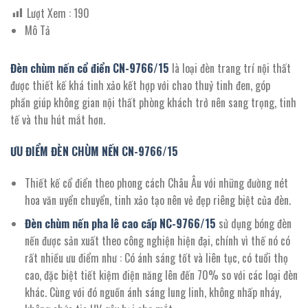
Lượt Xem :
190
Mô Tả
Đèn chùm nến cổ điển CN-
9766
/
15
là loại đèn trang trí nội thất
được thiết kế khá tinh xảo kết hợp với chao thuỷ tinh đen, góp
phần giúp không gian nội thất phòng khách trở nên sang trọng, tinh
tế và thu hút mắt hơn.
ƯU ĐIỂM ĐÈN CHÙM NẾN CN-
9766
/
15
Thiết kế cổ điển theo phong cách Châu Âu với những đường nét
hoa văn uyển chuyển, tinh xảo tạo nên vẻ đẹp riêng biệt của đèn.
Đèn chùm nến pha lê cao cấp NC-
9766
/15
sử dụng bóng đèn
nến được sản xuất theo công nghiện hiện đại, chính vì thế nó có
rất nhiều ưu điểm như : Có ánh sáng tốt và liên tục, có tuổi thọ
cao, đặc biệt tiết kiệm điện năng lên đến 70% so với các loại đèn
khác. Cùng với đó nguồn ánh sáng lung linh, không nhấp nháy,