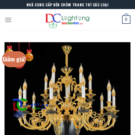
Skip
NHÀ CUNG CẤP ĐÈN CHÙM TRANG TRÍ CÁC LOẠI
to
content
0
Giảm giá!