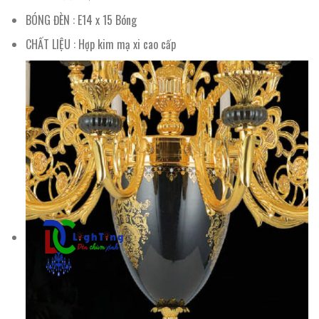
BÓNG ĐÈN : E14 x 15 Bóng
CHẤT LIỆU : Hợp kim mạ xi cao cấp