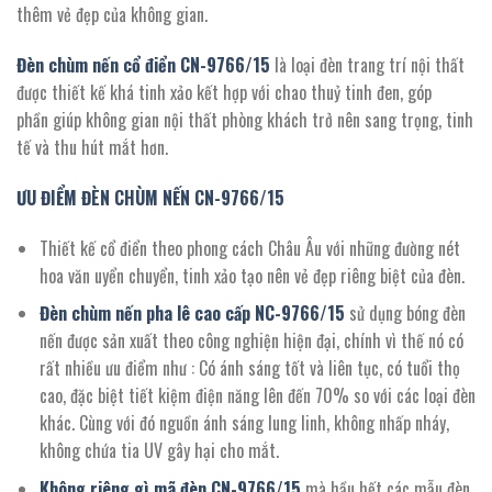
thêm vẻ đẹp của không gian.
Đèn chùm nến cổ điển CN-
9766
/
15
là loại đèn trang trí nội thất
được thiết kế khá tinh xảo kết hợp với chao thuỷ tinh đen, góp
phần giúp không gian nội thất phòng khách trở nên sang trọng, tinh
tế và thu hút mắt hơn.
ƯU ĐIỂM ĐÈN CHÙM NẾN CN-
9766
/
15
Thiết kế cổ điển theo phong cách Châu Âu với những đường nét
hoa văn uyển chuyển, tinh xảo tạo nên vẻ đẹp riêng biệt của đèn.
Đèn chùm nến pha lê cao cấp NC-
9766
/15
sử dụng bóng đèn
nến được sản xuất theo công nghiện hiện đại, chính vì thế nó có
rất nhiều ưu điểm như : Có ánh sáng tốt và liên tục, có tuổi thọ
cao, đặc biệt tiết kiệm điện năng lên đến 70% so với các loại đèn
khác. Cùng với đó nguồn ánh sáng lung linh, không nhấp nháy,
không chứa tia UV gây hại cho mắt.
Không riêng gì mã đèn CN-
9766
/
15
mà hầu hết các mẫu đèn