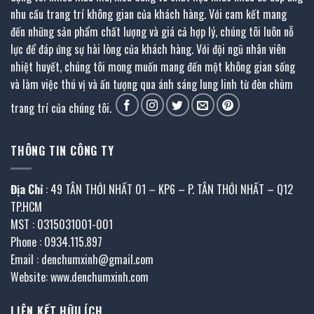
nhu cầu trang trí không gian của khách hàng. Với cam kết mang
đến những sản phẩm chất lượng và giá cả hợp lý, chúng tôi luôn nỗ
lực để đáp ứng sự hài lòng của khách hàng. Với đội ngũ nhân viên
nhiệt huyết, chúng tôi mong muốn mang đến một không gian sống
và làm việc thú vị và ấn tượng qua ánh sáng lung linh từ đèn chùm
trang trí của chúng tôi.
THÔNG TIN CÔNG TY
Địa Chỉ
: 49 TÂN THỚI NHẤT 01 – KP6 – P. TÂN THỚI NHẤT – Q12
TP.HCM
MST : 0315031001-001
Phone : 0934.115.897
Email : denchumxinh@gmail.com
Website: www.denchumxinh.com
LIÊN KẾT HỮU ÍCH