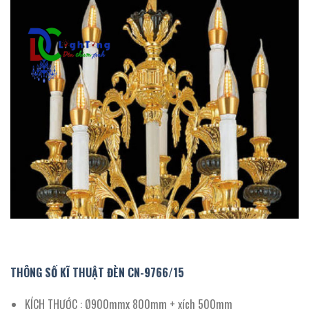
THÔNG SỐ KĨ THUẬT ĐÈN CN-
9766
/
15
KÍCH THƯỚC : Ø900mmx 800mm + xích 500mm