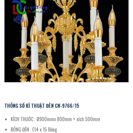
THÔNG SỐ KĨ THUẬT ĐÈN CN-
9766
/
15
KÍCH THƯỚC : Ø900mmx 800mm + xích 500mm
BÓNG ĐÈN : E14 x 15 Bóng