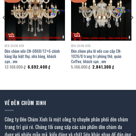
ĐÈN CHÙM NẾN
ĐÈN CHÙM NẾN
Đèn chùm nến CN-0868/12+6 chính
Đèn chùm pha lê nến cao cấp CN-
hãng lắp biệt thự, nhà hàng, khách
1026/8 trang trí phòng thờ, quán
sạn…vvv
Coffee, khách sạn…vvv
Giá
Giá
Giá
Giá
12.168.000
₫
6.692.400
₫
5.166.000
₫
2.841.300
₫
gốc
hiện
gốc
hiện
là:
tại
là:
tại
12.168.000 ₫.
là:
5.166.000 ₫.
là:
 ₫.
6.692.400 ₫.
2.841.300 ₫.
VỀ ĐÈN CHÙM XINH
Công ty Đèn Chùm Xinh là một công ty chuyên phân phối đèn chùm
trang trí giá rẻ. Chúng tôi cung cấp các sản phẩm đèn chùm đa
dạng với nhiều mẫu mã, kiểu dáng và chất liệu khác nhau để đáp ứng