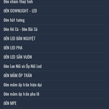
Đèn chùm thuỷ tinh
ĐÈN DOWNLIGHT - LED
Đèn hắt tường
Đèn Hồ Cá - Đèn Bãi Cỏ
ĐÈN LED BÁN NGUYỆT
ĐÈN LED PHA
ĐÈN LED SÂN VƯỜN
Đèn Lon Nổi và Ốp Nổi Led
ĐÈN MÂM ỐP TRẦN
Đèn mâm ốp trần hiện đại
Đèn mâm ốp trần pha lê
ĐÈN MPE