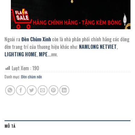
Ngoài ra
Đèn Chùm Xinh
còn là nhà phân phối chính hãng các dòng
đèn trang trí của thương hiệu khác như:
NAMLONG NETVIET
,
LIGHTING HOME
,
MPE
….vvv.
Lượt Xem :
190
Danh mục:
Đèn chùm nến
MÔ TẢ