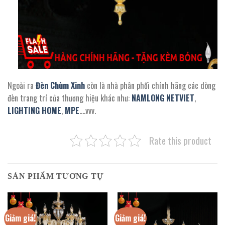
Ngoài ra
Đèn Chùm Xinh
còn là nhà phân phối chính hãng các dòng
đèn trang trí của thương hiệu khác như:
NAMLONG NETVIET
,
LIGHTING HOME
,
MPE
….vvv.
Rate this product
SẢN PHẨM TƯƠNG TỰ
Giảm giá!
Giảm giá!