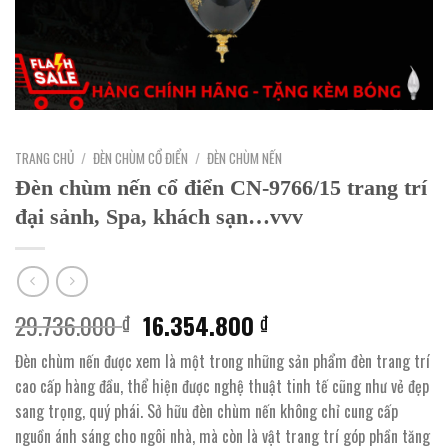
TRANG CHỦ
/
ĐÈN CHÙM CỔ ĐIỂN
/
ĐÈN CHÙM NẾN
Đèn chùm nến cổ điển CN-9766/15 trang trí
đại sảnh, Spa, khách sạn…vvv
Giá
Giá
29.736.000
16.354.800
₫
₫
gốc
hiện
Đèn chùm nến được xem là một trong những sản phẩm đèn trang trí
là:
tại
cao cấp hàng đầu, thể hiện được nghệ thuật tinh tế cũng như vẻ đẹp
29.736.000 ₫.
là:
sang trọng, quý phái. Sở hữu đèn chùm nến không chỉ cung cấp
16.354.800 ₫.
nguồn ánh sáng cho ngôi nhà, mà còn là vật trang trí góp phần tăng