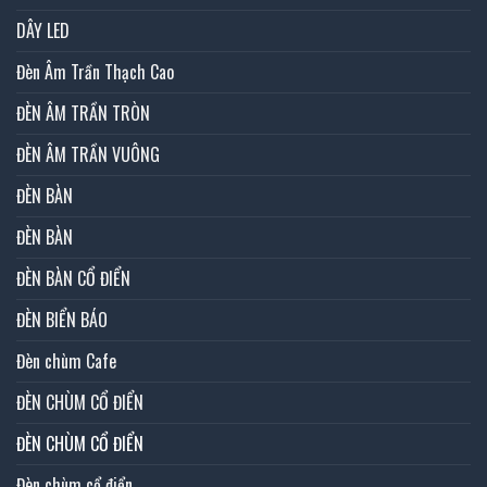
DÂY LED
Đèn Âm Trần Thạch Cao
ĐÈN ÂM TRẦN TRÒN
ĐÈN ÂM TRẦN VUÔNG
ĐÈN BÀN
ĐÈN BÀN
ĐÈN BÀN CỔ ĐIỂN
ĐÈN BIỂN BÁO
Đèn chùm Cafe
ĐÈN CHÙM CỔ ĐIỂN
ĐÈN CHÙM CỔ ĐIỂN
Đèn chùm cổ điển