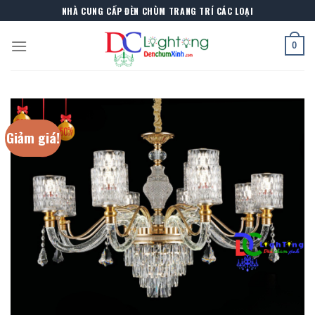
Skip
NHÀ CUNG CẤP ĐÈN CHÙM TRANG TRÍ CÁC LOẠI
to
content
0
Giảm giá!