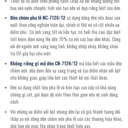
Thiết kế cổ điển theo phong cách Châu Âu với những đường nét
hoa văn uyển chuyển, tinh xảo tạo nên vẻ đẹp riêng biệt của đèn.
Đèn chùm pha lê NC
-7126/12
sử dụng bóng đèn nến được sản
xuất theo công nghiện hiện đại, chính vì thế nó có rất nhiều ưu
điểm như : Có ánh sáng tốt và liên tục, có tuổi thọ cao, đặc biệt
tiết kiệm điện năng lên đến 70% so với các loại đèn khác. Cùng
với đó nguồn ánh sáng lung linh, không nhấp nháy, không chứa
tia UV gây hại cho mắt.
Không riêng gì mã đèn CN-
712
6/12
mà hầu hết các mẫu đèn
chùm nến đều đem đến sự sang trọng và tạo điểm nhấn nổi bật
cho không gian, giúp liên kết các thiết kế nội thất khác.
Đèn sử dụng chất liệu pha lê và kim loại cao cấp có khả năng
chống gỉ sét, giữ được độ mới theo thời gian nếu vệ sinh đúng
cách
Với những ưu điểm nổi bật nhưng đèn lại có giá thành tương đối
thấp so với dòng đèn chùm nến pha lê của các thương hiệu khác,
phù hợp với mức thu nhập trung bình hiện nay.