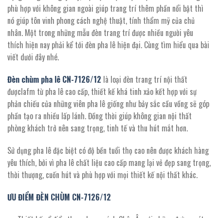
7.128.000 ₫.
phù hợp với không gian ngoài giúp trang trí thêm phần nổi bật thì
nó giúp tôn vinh phong cách nghệ thuật, tính thẩm mỹ của chủ
nhân. Một trong những mẫu đèn trang trí được nhiều người yêu
thích hiện nay phải kể tới đèn pha lê hiện đại. Cùng tìm hiểu qua bài
viết dưới đây nhé.
Đèn chùm pha lê CN-
7126/12
là loại đèn trang trí nội thất
đượclafm từ pha lê cao cấp, thiết kế khá tinh xảo kết hợp với sự
phản chiếu của những viên pha lê giống như bảy sắc cầu vồng sẽ góp
phần tạo ra nhiều lấp lánh. Đồng thời giúp không gian nội thất
phòng khách trở nên sang trọng, tinh tế và thu hút mắt hơn.
Sử dụng pha lê đặc biệt có độ bền tuổi thọ cao nên được khách hàng
yêu thích, bởi vì pha lê chất liệu cao cấp mang lại vẻ đẹp sang trọng,
thời thượng, cuốn hút và phù hợp với mọi thiết kế nội thất khác.
ƯU ĐIỂM ĐÈN CHÙM CN-
7126/12