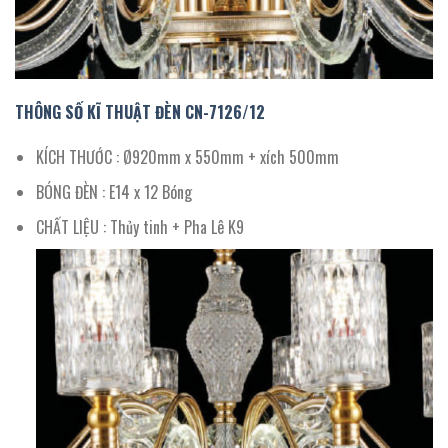
THÔNG SỐ KĨ THUẬT ĐÈN CN-
7126/12
KÍCH THƯỚC : Ø920mm x 550mm + xích 500mm
BÓNG ĐÈN : E14 x 12 Bóng
CHẤT LIỆU : Thủy tinh + Pha Lê K9