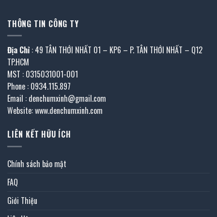
THÔNG TIN CÔNG TY
Địa Chỉ
: 49 TÂN THỚI NHẤT 01 – KP6 – P. TÂN THỚI NHẤT – Q12
TP.HCM
MST : 0315031001-001
Phone : 0934.115.897
Email : denchumxinh@gmail.com
Website: www.denchumxinh.com
LIÊN KẾT HỮU ÍCH
Chính sách bảo mật
FAQ
Giới Thiệu