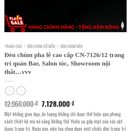
TRANG CHỦ
/
ĐÈN CHÙM CỔ ĐIỂN
/
ĐÈN CHÙM NẾN
Đèn chùm pha lê cao cấp CN-7126/12 trang
trí quán Bar, Salon tóc, Showroom nội
thất…vvv
Giá
Giá
12.960.000
7.128.000
₫
₫
gốc
hiện
Một không gian đẹp, ấn tượng không chỉ được thể hiện qua phong
là:
tại
cách thiết kế mà nó cũng không thể thiếu sự góp mặt của các vật
12.960.000 ₫.
là:
dụng trang trí. Ngày nay, việc lựa chọn được một chiếc đèn trang trí