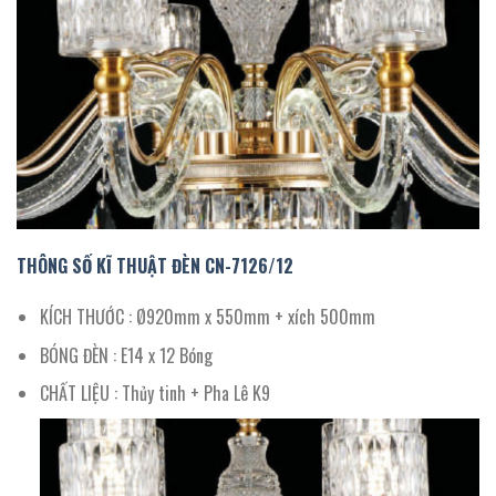
THÔNG SỐ KĨ THUẬT ĐÈN CN-
7126/12
KÍCH THƯỚC : Ø920mm x 550mm + xích 500mm
BÓNG ĐÈN : E14 x 12 Bóng
CHẤT LIỆU : Thủy tinh + Pha Lê K9