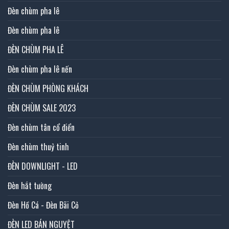
Đèn chùm pha lê
Đèn chùm pha lê
ĐÈN CHÙM PHA LÊ
Đèn chùm pha lê nến
ĐÈN CHÙM PHÒNG KHÁCH
ĐÈN CHÙM SALE 2023
Đèn chùm tân cổ điển
Đèn chùm thuỷ tinh
ĐÈN DOWNLIGHT - LED
Đèn hắt tường
Đèn Hồ Cá - Đèn Bãi Cỏ
ĐÈN LED BÁN NGUYỆT