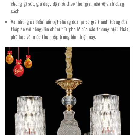
chống gỉ sét, giữ được độ mới theo thời gian nếu vệ sinh đúng
cách
Với những ưu điểm nổi bật nhưng đèn lại có giá thành tương đối
thấp so với dòng đèn chùm nến pha lê của các thương hiệu khác,
phù hợp với mức thu nhập trung bình hiện nay.