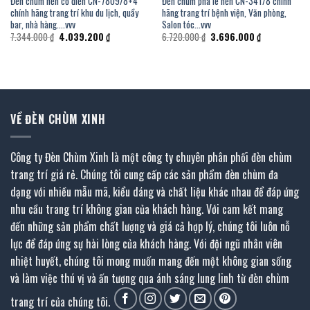
Đèn chùm nến cổ điển CN-7809/8+4
Đèn chùm pha lê nến CN-341/8 chính
chính hãng trang trí khu du lịch, quầy
hãng trang trí bệnh viện, Văn phòng,
bar, nhà hàng….vvv
Salon tóc…vvv
Giá
Giá
Giá
Giá
7.344.000
₫
4.039.200
₫
6.720.000
₫
3.696.000
₫
gốc
hiện
gốc
hiện
là:
tại
là:
tại
7.344.000 ₫.
là:
6.720.000 ₫.
là:
00 ₫.
4.039.200 ₫.
3.696.000 ₫.
VỀ ĐÈN CHÙM XINH
Công ty Đèn Chùm Xinh là một công ty chuyên phân phối đèn chùm
trang trí giá rẻ. Chúng tôi cung cấp các sản phẩm đèn chùm đa
dạng với nhiều mẫu mã, kiểu dáng và chất liệu khác nhau để đáp ứng
nhu cầu trang trí không gian của khách hàng. Với cam kết mang
đến những sản phẩm chất lượng và giá cả hợp lý, chúng tôi luôn nỗ
lực để đáp ứng sự hài lòng của khách hàng. Với đội ngũ nhân viên
nhiệt huyết, chúng tôi mong muốn mang đến một không gian sống
và làm việc thú vị và ấn tượng qua ánh sáng lung linh từ đèn chùm
trang trí của chúng tôi.