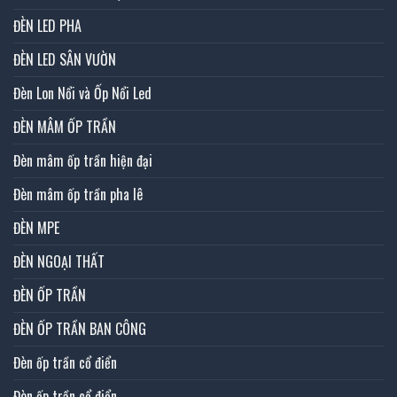
ĐÈN LED PHA
ĐÈN LED SÂN VƯỜN
Đèn Lon Nổi và Ốp Nổi Led
ĐÈN MÂM ỐP TRẦN
Đèn mâm ốp trần hiện đại
Đèn mâm ốp trần pha lê
ĐÈN MPE
ĐÈN NGOẠI THẤT
ĐÈN ỐP TRẦN
ĐÈN ỐP TRẦN BAN CÔNG
Đèn ốp trần cổ điển
Đèn ốp trần cổ điển