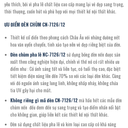
yêu thích, bởi vì pha lê chất liệu cao cấp mang lại vẻ đẹp sang trọng,
thời thượng, cuốn hút và phù hợp với mọi thiết kế nội thất khác.
ƯU ĐIỂM ĐÈN CHÙM CN-
7126/12
Thiết kế cổ điển theo phong cách Châu Âu với những đường nét
hoa văn uyển chuyển, tinh xảo tạo nên vẻ đẹp riêng biệt của đèn.
Đèn chùm pha lê NC
-7126/12
sử dụng bóng đèn nến được sản
xuất theo công nghiện hiện đại, chính vì thế nó có rất nhiều ưu
điểm như : Có ánh sáng tốt và liên tục, có tuổi thọ cao, đặc biệt
tiết kiệm điện năng lên đến 70% so với các loại đèn khác. Cùng
với đó nguồn ánh sáng lung linh, không nhấp nháy, không chứa
tia UV gây hại cho mắt.
Không riêng gì mã đèn CN-
712
6/12
mà hầu hết các mẫu đèn
chùm nến đều đem đến sự sang trọng và tạo điểm nhấn nổi bật
cho không gian, giúp liên kết các thiết kế nội thất khác.
Đèn sử dụng chất liệu pha lê và kim loại cao cấp có khả năng